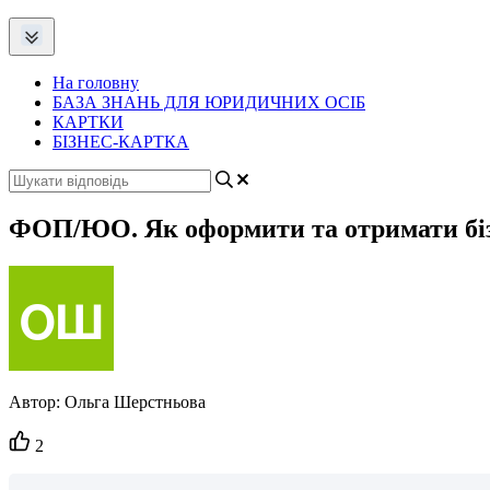
На головну
БАЗА ЗНАНЬ ДЛЯ ЮРИДИЧНИХ ОСІБ
КАРТКИ
БІЗНЕС-КАРТКА
ФОП/ЮО. Як оформити та отримати бі
Автор:
Ольга Шерстньова
Кількість
2
вподобайок: