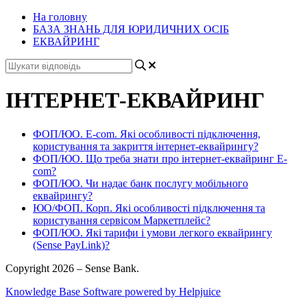
На головну
БАЗА ЗНАНЬ ДЛЯ ЮРИДИЧНИХ ОСІБ
ЕКВАЙРИНГ
ІНТЕРНЕТ-ЕКВАЙРИНГ
ФОП/ЮО. E-com. Які особливості підключення,
користування та закриття інтернет-еквайрингу?
ФОП/ЮО. Що треба знати про інтернет-еквайринг E-
com?
ФОП/ЮО. Чи надає банк послугу мобільного
еквайрингу?
ЮО/ФОП. Корп. Які особливості підключення та
користування сервісом Маркетплейс?
ФОП/ЮО. Які тарифи і умови легкого еквайрингу
(Sense PayLink)?
Copyright 2026 – Sense Bank.
Knowledge Base Software powered by Helpjuice