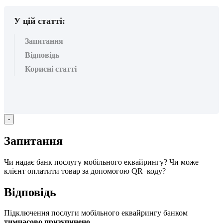
У цій статті:
Запитання
Відповідь
Корисні статті
-
З
а
п
и
т
а
н
н
я
Ч
и
н
а
д
а
є
б
а
н
к
п
о
с
л
у
г
у
м
о
б
і
л
ь
н
о
г
о
е
к
в
а
й
р
и
н
г
у
?
Ч
и
м
о
ж
е
к
л
і
є
н
т
о
п
л
а
т
и
т
и
т
о
в
а
р
з
а
д
о
п
о
м
о
г
о
ю
QR
–
к
о
д
у
?
В
і
д
п
о
в
і
д
ь
П
і
д
к
л
ю
ч
е
н
н
я
п
о
с
л
у
г
и
м
о
б
і
л
ь
н
о
г
о
е
к
в
а
й
р
и
н
г
у
б
а
н
к
о
м
т
и
м
ч
а
с
о
в
о
п
р
и
з
у
п
и
н
е
н
о
.