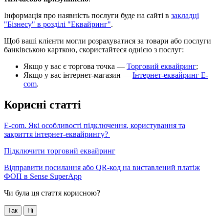
І
н
ф
о
р
м
а
ц
і
я
п
р
о
н
а
я
в
н
і
с
т
ь
п
о
с
л
у
г
и
б
у
д
е
н
а
с
а
й
т
і
в
з
а
к
л
а
д
ц
і
"
Б
і
з
н
е
с
у
"
в
р
о
з
д
і
л
і
"
Е
к
в
а
й
р
и
н
г
"
.
Щ
о
б
в
а
ш
і
к
л
і
є
н
т
и
м
о
г
л
и
р
о
з
р
а
х
у
в
а
т
и
с
я
з
а
т
о
в
а
р
и
а
б
о
п
о
с
л
у
г
и
б
а
н
к
і
в
с
ь
к
о
ю
к
а
р
т
к
о
ю
,
с
к
о
р
и
с
т
а
й
т
е
с
я
о
д
н
і
є
ю
з
п
о
с
л
у
г
:
Я
к
щ
о
у
в
а
с
є
т
о
р
г
о
в
а
т
о
ч
к
а
—
Т
о
р
г
о
в
и
й
е
к
в
а
й
р
и
н
г
;
Я
к
щ
о
у
в
а
с
і
н
т
е
р
н
е
т
-
м
а
г
а
з
и
н
—
І
н
т
е
р
н
е
т
-
е
к
в
а
й
р
и
н
г
E
-
com
.
К
о
р
и
с
н
і
с
т
а
т
т
і
E
-
com
.
Я
к
і
о
с
о
б
л
и
в
о
с
т
і
п
і
д
к
л
ю
ч
е
н
н
я
,
к
о
р
и
с
т
у
в
а
н
н
я
т
а
з
а
к
р
и
т
т
я
і
н
т
е
р
н
е
т
-
е
к
в
а
й
р
и
н
г
у
?
П
і
д
к
л
ю
ч
и
т
и
т
о
р
г
о
в
и
й
е
к
в
а
й
р
и
н
г
В
і
д
п
р
а
в
и
т
и
п
о
с
и
л
а
н
н
я
а
б
о
QR
-
к
о
д
н
а
в
и
с
т
а
в
л
е
н
и
й
п
л
а
т
і
ж
Ф
О
П
в
Sense
SuperApp
Чи була ця стаття корисною?
Так
Ні