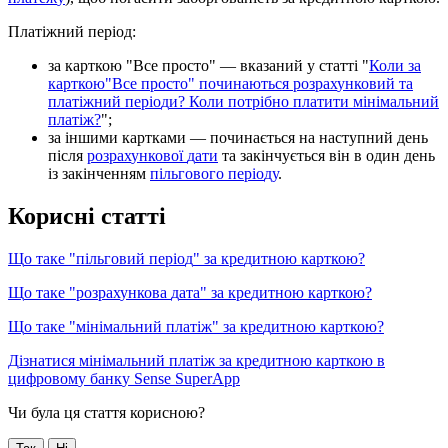
П
л
а
т
і
ж
н
и
й
п
е
р
і
о
д
:
з
а
к
а
р
т
к
о
ю
"
В
с
е
п
р
о
с
т
о
"
—
в
к
а
з
а
н
и
й
у
с
т
а
т
т
і
"
К
о
л
и
з
а
к
а
р
т
к
о
ю
"
В
с
е
п
р
о
с
т
о
"
п
о
ч
и
н
а
ю
т
ь
с
я
р
о
з
р
а
х
у
н
к
о
в
и
й
т
а
п
л
а
т
і
ж
н
и
й
п
е
р
і
о
д
и
?
К
о
л
и
п
о
т
р
і
б
н
о
п
л
а
т
и
т
и
м
і
н
і
м
а
л
ь
н
и
й
п
л
а
т
і
ж
?
"
;
з
а
і
н
ш
и
м
и
к
а
р
т
к
а
м
и
—
п
о
ч
и
н
а
є
т
ь
с
я
н
а
н
а
с
т
у
п
н
и
й
д
е
н
ь
п
і
с
л
я
р
о
з
р
а
х
у
н
к
о
в
о
ї
д
а
т
и
т
а
з
а
к
і
н
ч
у
є
т
ь
с
я
в
і
н
в
о
д
и
н
д
е
н
ь
і
з
з
а
к
і
н
ч
е
н
н
я
м
п
і
л
ь
г
о
в
о
г
о
п
е
р
і
о
д
у
.
К
о
р
и
с
н
і
с
т
а
т
т
і
Щ
о
т
а
к
е
"
п
і
л
ь
г
о
в
и
й
п
е
р
і
о
д
"
з
а
к
р
е
д
и
т
н
о
ю
к
а
р
т
к
о
ю
?
Щ
о
т
а
к
е
"
р
о
з
р
а
х
у
н
к
о
в
а
д
а
т
а
"
з
а
к
р
е
д
и
т
н
о
ю
к
а
р
т
к
о
ю
?
Щ
о
т
а
к
е
"
м
і
н
і
м
а
л
ь
н
и
й
п
л
а
т
і
ж
"
з
а
к
р
е
д
и
т
н
о
ю
к
а
р
т
к
о
ю
?
Д
і
з
н
а
т
и
с
я
м
і
н
і
м
а
л
ь
н
и
й
п
л
а
т
і
ж
з
а
к
р
е
д
и
т
н
о
ю
к
а
р
т
к
о
ю
в
ц
и
ф
р
о
в
о
м
у
б
а
н
к
у
Sense
SuperApp
Чи була ця стаття корисною?