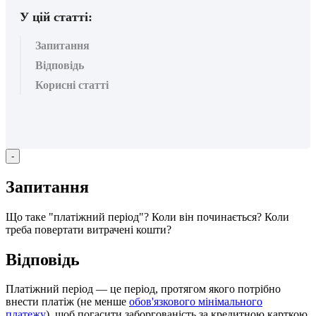
У цій статті:
Запитання
Відповідь
Корисні статті
-
З
а
п
и
т
а
н
н
я
Щ
о
т
а
к
е
"
п
л
а
т
і
ж
н
и
й
п
е
р
і
о
д
"
?
К
о
л
и
в
і
н
п
о
ч
и
н
а
є
т
ь
с
я
?
К
о
л
и
т
р
е
б
а
п
о
в
е
р
т
а
т
и
в
и
т
р
а
ч
е
н
і
к
о
ш
т
и
?
В
і
д
п
о
в
і
д
ь
П
л
а
т
і
ж
н
и
й
п
е
р
і
о
д
—
ц
е
п
е
р
і
о
д
,
п
р
о
т
я
г
о
м
я
к
о
г
о
п
о
т
р
і
б
н
о
в
н
е
с
т
и
п
л
а
т
і
ж
(
н
е
м
е
н
ш
е
о
б
о
в
'
я
з
к
о
в
о
г
о
м
і
н
і
м
а
л
ь
н
о
г
о
п
л
а
т
е
ж
у
)
,
щ
о
б
п
о
г
а
с
и
т
и
з
а
б
о
р
г
о
в
а
н
і
с
т
ь
з
а
к
р
е
д
и
т
н
о
ю
к
а
р
т
к
о
ю
.