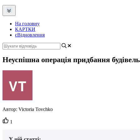
На головну
КАРТКИ
єВідновлення
Неуспішна операція придбання будівель
Автор:
Victoria Tovchko
Кількість
1
вподобайок:
У цій статті: