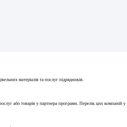
д
і
в
е
л
ь
н
и
х
м
а
т
е
р
і
а
л
і
в
т
а
п
о
с
л
у
г
п
і
д
р
я
д
н
и
к
і
в
.
п
о
с
л
у
г
а
б
о
т
о
в
а
р
і
в
у
п
а
р
т
н
е
р
а
п
р
о
г
р
а
м
и
.
П
е
р
е
л
і
к
ц
и
х
к
о
м
п
а
н
і
й
у