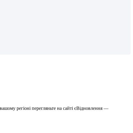
в
а
ш
о
м
у
р
е
г
і
о
н
і
п
е
р
е
г
л
я
н
ь
т
е
н
а
с
а
й
т
і
є
В
і
д
н
о
в
л
е
н
н
я
—