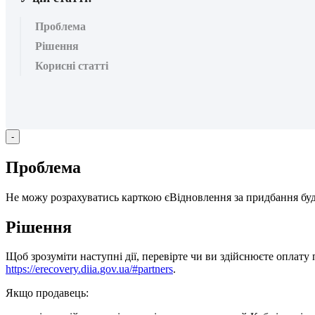
Проблема
Рішення
Корисні статті
-
П
р
о
б
л
е
м
а
Н
е
м
о
ж
у
р
о
з
р
а
х
у
в
а
т
и
с
ь
к
а
р
т
к
о
ю
є
В
і
д
н
о
в
л
е
н
н
я
з
а
п
р
и
д
б
а
н
н
я
б
у
Р
і
ш
е
н
н
я
Щ
о
б
з
р
о
з
у
м
і
т
и
н
а
с
т
у
п
н
і
д
і
ї
,
п
е
р
е
в
і
р
т
е
ч
и
в
и
з
д
і
й
с
н
ю
є
т
е
о
п
л
а
т
у
https
:
/
/
erecovery
.
diia
.
gov
.
ua
/
#
partners
.
Я
к
щ
о
п
р
о
д
а
в
е
ц
ь
: