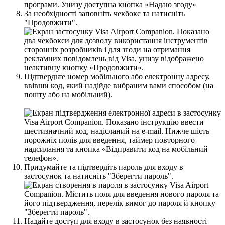
З
а
н
е
о
б
х
і
д
н
о
с
т
і
з
а
п
о
в
н
і
т
ь
ч
е
к
б
о
к
с
т
а
н
а
т
и
с
н
і
т
ь
"
П
р
о
д
о
в
ж
и
т
и
"
.
П
і
д
т
в
е
р
д
ь
т
е
н
о
м
е
р
м
о
б
і
л
ь
н
о
г
о
а
б
о
е
л
е
к
т
р
о
н
н
у
а
д
р
е
с
у
,
в
в
і
в
ш
и
к
о
д
,
я
к
и
й
н
а
д
і
й
д
е
в
и
б
р
а
н
и
м
в
а
м
и
с
п
о
с
о
б
о
м
(
н
а
п
о
ш
т
у
а
б
о
н
а
м
о
б
і
л
ь
н
и
й
)
.
П
р
и
д
у
м
а
й
т
е
т
а
п
і
д
т
в
е
р
д
і
т
ь
п
а
р
о
л
ь
д
л
я
в
х
о
д
у
в
з
а
с
т
о
с
у
н
о
к
т
а
н
а
т
и
с
н
і
т
ь
"
З
б
е
р
е
г
т
и
п
а
р
о
л
ь
"
.
Н
а
д
а
й
т
е
д
о
с
т
у
п
д
л
я
в
х
о
д
у
в
з
а
с
т
о
с
у
н
о
к
б
е
з
н
а
я
в
н
о
с
т
і