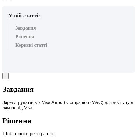
вподобайок:
У цій статті:
Завдання
Рішення
Корисні статті
-
З
а
в
д
а
н
н
я
З
а
р
е
є
с
т
р
у
в
а
т
и
с
ь
у
Visa
Airport
Companion
(
VAC
)
д
л
я
д
о
с
т
у
п
у
в
л
а
у
н
ж
в
і
д
Visa
.
Р
і
ш
е
н
н
я
Щ
о
б
п
р
о
й
т
и
р
е
є
с
т
р
а
ц
і
ю
: