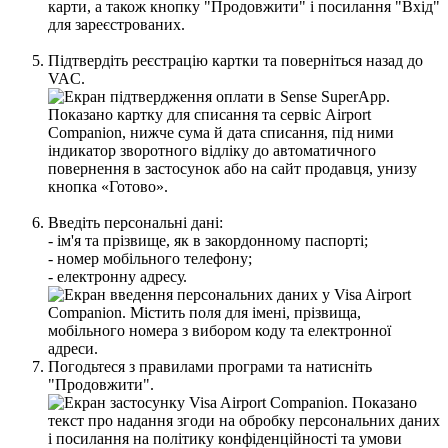
П
і
д
т
в
е
р
д
і
т
ь
р
е
є
с
т
р
а
ц
і
ю
к
а
р
т
к
и
т
а
п
о
в
е
р
н
і
т
ь
с
я
н
а
з
а
д
д
о
VAC
.
В
в
е
д
і
т
ь
п
е
р
с
о
н
а
л
ь
н
і
д
а
н
і
:
-
і
м
'
я
т
а
п
р
і
з
в
и
щ
е
,
я
к
в
з
а
к
о
р
д
о
н
н
о
м
у
п
а
с
п
о
р
т
і
;
-
н
о
м
е
р
м
о
б
і
л
ь
н
о
г
о
т
е
л
е
ф
о
н
у
;
-
е
л
е
к
т
р
о
н
н
у
а
д
р
е
с
у
.
П
о
г
о
д
ь
т
е
с
я
з
п
р
а
в
и
л
а
м
и
п
р
о
г
р
а
м
и
т
а
н
а
т
и
с
н
і
т
ь
"
П
р
о
д
о
в
ж
и
т
и
"
.