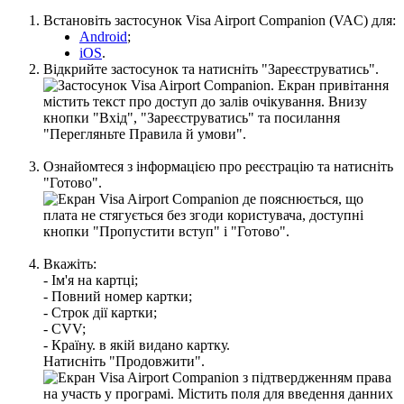
В
с
т
а
н
о
в
і
т
ь
з
а
с
т
о
с
у
н
о
к
Visa
Airport
Companion
(
VAC
)
д
л
я
:
Android
;
iOS
.
В
і
д
к
р
и
й
т
е
з
а
с
т
о
с
у
н
о
к
т
а
н
а
т
и
с
н
і
т
ь
"
З
а
р
е
є
с
т
р
у
в
а
т
и
с
ь
"
.
О
з
н
а
й
о
м
т
е
с
я
з
і
н
ф
о
р
м
а
ц
і
є
ю
п
р
о
р
е
є
с
т
р
а
ц
і
ю
т
а
н
а
т
и
с
н
і
т
ь
"
Г
о
т
о
в
о
"
.
В
к
а
ж
і
т
ь
:
-
І
м
'
я
н
а
к
а
р
т
ц
і
;
-
П
о
в
н
и
й
н
о
м
е
р
к
а
р
т
к
и
;
-
С
т
р
о
к
д
і
ї
к
а
р
т
к
и
;
-
CVV
;
-
К
р
а
ї
н
у
.
в
я
к
і
й
в
и
д
а
н
о
к
а
р
т
к
у
.
Н
а
т
и
с
н
і
т
ь
"
П
р
о
д
о
в
ж
и
т
и
"
.