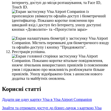
і
н
т
е
р
н
е
т
у
,
д
о
с
т
у
п
д
о
м
і
с
ц
я
р
о
з
т
а
ш
у
в
а
н
н
я
,
т
а
Face
ID
,
Touch
ID
.
Р
е
є
с
т
р
а
ц
і
я
у
с
п
і
ш
н
а
.
К
о
р
и
с
н
і
с
т
а
т
т
і
Д
о
д
а
т
и
щ
е
о
д
н
у
к
а
р
т
к
у
Visa
в
Visa
Airport
Companion
З
н
а
й
т
и
т
а
о
т
р
и
м
а
т
и
д
о
с
т
у
п
д
о
б
і
з
н
е
с
-
л
а
у
н
ж
з
к
а
р
т
к
о
ю
Visa