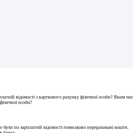
п
л
а
т
н
і
й
в
і
д
о
м
о
с
т
і
з
к
а
р
т
к
о
в
о
г
о
р
а
х
у
н
к
у
ф
і
з
и
ч
н
о
ї
о
с
о
б
и
?
Я
к
и
м
ч
и
ф
і
з
и
ч
н
о
ї
о
с
о
б
и
?
о
б
у
л
и
п
о
з
а
р
п
л
а
т
н
і
й
в
і
д
о
м
о
с
т
і
п
о
м
и
л
к
о
в
о
п
е
р
е
р
а
х
о
в
а
н
і
к
о
ш
т
и
.
в
б
а
н
к
у
.