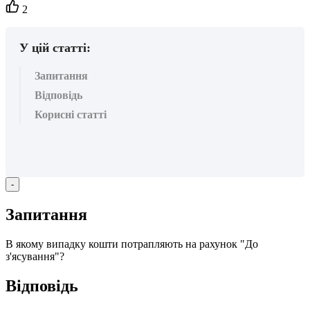
Кількість
2
вподобайок:
У цій статті:
Запитання
Відповідь
Корисні статті
-
З
а
п
и
т
а
н
н
я
В
я
к
о
м
у
в
и
п
а
д
к
у
к
о
ш
т
и
п
о
т
р
а
п
л
я
ю
т
ь
н
а
р
а
х
у
н
о
к
"
Д
о
з
'
я
с
у
в
а
н
н
я
"
?
В
і
д
п
о
в
і
д
ь