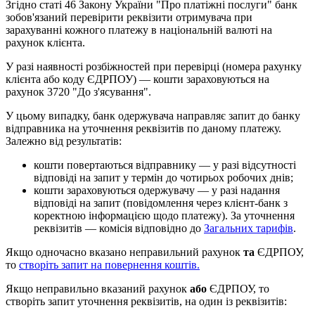
З
г
і
д
н
о
с
т
а
т
і
46
З
а
к
о
н
у
У
к
р
а
ї
н
и
"
П
р
о
п
л
а
т
і
ж
н
і
п
о
с
л
у
г
и
"
б
а
н
к
з
о
б
о
в
'
я
з
а
н
и
й
п
е
р
е
в
і
р
и
т
и
р
е
к
в
і
з
и
т
и
о
т
р
и
м
у
в
а
ч
а
п
р
и
з
а
р
а
х
у
в
а
н
н
і
к
о
ж
н
о
г
о
п
л
а
т
е
ж
у
в
н
а
ц
і
о
н
а
л
ь
н
і
й
в
а
л
ю
т
і
н
а
р
а
х
у
н
о
к
к
л
і
є
н
т
а
.
У
р
а
з
і
н
а
я
в
н
о
с
т
і
р
о
з
б
і
ж
н
о
с
т
е
й
п
р
и
п
е
р
е
в
і
р
ц
і
(
н
о
м
е
р
а
р
а
х
у
н
к
у
к
л
і
є
н
т
а
а
б
о
к
о
д
у
Є
Д
Р
П
О
У
)
—
к
о
ш
т
и
з
а
р
а
х
о
в
у
ю
т
ь
с
я
н
а
р
а
х
у
н
о
к
3720
"
Д
о
з
'
я
с
у
в
а
н
н
я
"
.
У
ц
ь
о
м
у
в
и
п
а
д
к
у
,
б
а
н
к
о
д
е
р
ж
у
в
а
ч
а
н
а
п
р
а
в
л
я
є
з
а
п
и
т
д
о
б
а
н
к
у
в
і
д
п
р
а
в
н
и
к
а
н
а
у
т
о
ч
н
е
н
н
я
р
е
к
в
і
з
и
т
і
в
п
о
д
а
н
о
м
у
п
л
а
т
е
ж
у
.
З
а
л
е
ж
н
о
в
і
д
р
е
з
у
л
ь
т
а
т
і
в
:
к
о
ш
т
и
п
о
в
е
р
т
а
ю
т
ь
с
я
в
і
д
п
р
а
в
н
и
к
у
—
у
р
а
з
і
в
і
д
с
у
т
н
о
с
т
і
в
і
д
п
о
в
і
д
і
н
а
з
а
п
и
т
у
т
е
р
м
і
н
д
о
ч
о
т
и
р
ь
о
х
р
о
б
о
ч
и
х
д
н
і
в
;
к
о
ш
т
и
з
а
р
а
х
о
в
у
ю
т
ь
с
я
о
д
е
р
ж
у
в
а
ч
у
—
у
р
а
з
і
н
а
д
а
н
н
я
в
і
д
п
о
в
і
д
і
н
а
з
а
п
и
т
(
п
о
в
і
д
о
м
л
е
н
н
я
ч
е
р
е
з
к
л
і
є
н
т
-
б
а
н
к
з
к
о
р
е
к
т
н
о
ю
і
н
ф
о
р
м
а
ц
і
є
ю
щ
о
д
о
п
л
а
т
е
ж
у
)
.
З
а
у
т
о
ч
н
е
н
н
я
р
е
к
в
і
з
и
т
і
в
—
к
о
м
і
с
і
я
в
і
д
п
о
в
і
д
н
о
д
о
З
а
г
а
л
ь
н
и
х
т
а
р
и
ф
і
в
.
Я
к
щ
о
о
д
н
о
ч
а
с
н
о
в
к
а
з
а
н
о
н
е
п
р
а
в
и
л
ь
н
и
й
р
а
х
у
н
о
к
т
а
Є
Д
Р
П
О
У
,
т
о
с
т
в
о
р
і
т
ь
з
а
п
и
т
н
а
п
о
в
е
р
н
е
н
н
я
к
о
ш
т
і
в
.
Я
к
щ
о
н
е
п
р
а
в
и
л
ь
н
о
в
к
а
з
а
н
и
й
р
а
х
у
н
о
к
а
б
о
Є
Д
Р
П
О
У
,
т
о
с
т
в
о
р
і
т
ь
з
а
п
и
т
у
т
о
ч
н
е
н
н
я
р
е
к
в
і
з
и
т
і
в
,
н
а
о
д
и
н
і
з
р
е
к
в
і
з
и
т
і
в
: