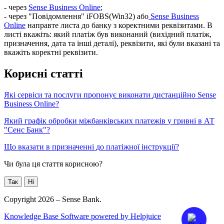
-
ч
е
р
е
з
Sense
Business
Online
;
-
ч
е
р
е
з
"
П
о
в
і
д
о
м
л
е
н
н
я
"
iFOBS
(
Win32
)
а
б
о
Sense
Business
Online
н
а
п
р
а
в
т
е
л
и
с
т
а
д
о
б
а
н
к
у
з
к
о
р
е
к
т
н
и
м
и
р
е
к
в
і
з
и
т
а
м
и
.
В
л
и
с
т
і
в
к
а
ж
і
т
ь
:
я
к
и
й
п
л
а
т
і
ж
б
у
в
в
и
к
о
н
а
н
и
й
(
в
и
х
і
д
н
и
й
п
л
а
т
і
ж
,
п
р
и
з
н
а
ч
е
н
н
я
,
д
а
т
а
т
а
і
н
ш
і
д
е
т
а
л
і
)
,
р
е
к
в
і
з
и
т
и
,
я
к
і
б
у
л
и
в
к
а
з
а
н
і
т
а
в
к
а
ж
і
т
ь
к
о
р
е
к
т
н
і
р
е
к
в
і
з
и
т
и
.
К
о
р
и
с
н
і
с
т
а
т
т
і
Я
к
і
с
е
р
в
і
с
и
т
а
п
о
с
л
у
г
и
п
р
о
п
о
н
у
є
в
и
к
о
н
а
т
и
д
и
с
т
а
н
ц
і
й
н
о
Sense
Business
Online
?
Я
к
и
й
г
р
а
ф
і
к
о
б
р
о
б
к
и
м
і
ж
б
а
н
к
і
в
с
ь
к
и
х
п
л
а
т
е
ж
і
в
у
г
р
и
в
н
і
в
А
Т
"
С
е
н
с
Б
а
н
к
"
?
Щ
о
в
к
а
з
а
т
и
в
п
р
и
з
н
а
ч
е
н
н
і
д
о
п
л
а
т
і
ж
н
о
ї
і
н
с
т
р
у
к
ц
і
ї
?
Чи була ця стаття корисною?
Так
Ні
Copyright 2026 – Sense Bank.
Knowledge Base Software powered by Helpjuice