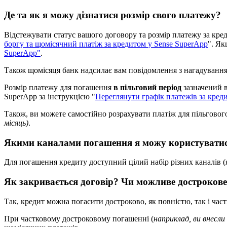
Д
е
т
а
я
к
я
м
о
ж
у
д
і
з
н
а
т
и
с
я
р
о
з
м
і
р
с
в
о
г
о
п
л
а
т
е
ж
у
?
В
і
д
с
т
е
ж
у
в
а
т
и
с
т
а
т
у
с
в
а
ш
о
г
о
д
о
г
о
в
о
р
у
т
а
р
о
з
м
і
р
п
л
а
т
е
ж
у
з
а
к
р
е
б
о
р
г
у
т
а
щ
о
м
і
с
я
ч
н
и
й
п
л
а
т
і
ж
з
а
к
р
е
д
и
т
о
м
у
Sense
SuperApp
"
.
Я
к
SuperApp
"
.
Т
а
к
о
ж
щ
о
м
і
с
я
ц
я
б
а
н
к
н
а
д
с
и
л
а
є
в
а
м
п
о
в
і
д
о
м
л
е
н
н
я
з
н
а
г
а
д
у
в
а
н
н
Р
о
з
м
і
р
п
л
а
т
е
ж
у
д
л
я
п
о
г
а
ш
е
н
н
я
в
п
і
л
ь
г
о
в
и
й
п
е
р
і
о
д
з
а
з
н
а
ч
е
н
и
й
SuperApp
з
а
і
н
с
т
р
у
к
ц
і
є
ю
"
П
е
р
е
г
л
я
н
у
т
и
г
р
а
ф
і
к
п
л
а
т
е
ж
і
в
з
а
к
р
е
д
Т
а
к
о
ж
,
в
и
м
о
ж
е
т
е
с
а
м
о
с
т
і
й
н
о
р
о
з
р
а
х
у
в
а
т
и
п
л
а
т
і
ж
д
л
я
п
і
л
ь
г
о
в
о
г
м
і
с
я
ц
ь
)
.
Я
к
и
м
и
к
а
н
а
л
а
м
и
п
о
г
а
ш
е
н
н
я
я
м
о
ж
у
к
о
р
и
с
т
у
в
а
т
и
Д
л
я
п
о
г
а
ш
е
н
н
я
к
р
е
д
и
т
у
д
о
с
т
у
п
н
и
й
ц
і
л
и
й
н
а
б
і
р
р
і
з
н
и
х
к
а
н
а
л
і
в
(
Я
к
з
а
к
р
и
в
а
є
т
ь
с
я
д
о
г
о
в
і
р
?
Ч
и
м
о
ж
л
и
в
е
д
о
с
т
р
о
к
о
в
е
Т
а
к
,
к
р
е
д
и
т
м
о
ж
н
а
п
о
г
а
с
и
т
и
д
о
с
т
р
о
к
о
в
о
,
я
к
п
о
в
н
і
с
т
ю
,
т
а
к
і
ч
а
с
т
П
р
и
ч
а
с
т
к
о
в
о
м
у
д
о
с
т
р
о
к
о
в
о
м
у
п
о
г
а
ш
е
н
н
і
(
н
а
п
р
и
к
л
а
д
,
в
и
в
н
е
с
л
и