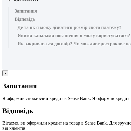
Запитання
Відповідь
Де та як я можу дізнатися розмір свого платежу?
Якими каналами погашення я можу користуватися? Як
Як закривається договір? Чи можливе дострокове п
-
З
а
п
и
т
а
н
н
я
Я
о
ф
о
р
м
и
в
с
п
о
ж
и
в
ч
и
й
к
р
е
д
и
т
в
Sense
Bank
.
Я
о
ф
о
р
м
и
в
к
р
е
д
и
т
В
і
д
п
о
в
і
д
ь
В
і
т
а
є
м
о
,
в
и
о
ф
о
р
м
и
л
и
к
р
е
д
и
т
н
а
т
о
в
а
р
в
Sense
Bank
.
Д
л
я
з
р
у
ч
н
в
і
д
к
л
і
є
н
т
і
в
: