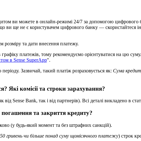
д
и
т
о
м
в
и
м
о
ж
е
т
е
в
о
н
л
а
й
н
-
р
е
ж
и
м
і
24
/
7
з
а
д
о
п
о
м
о
г
о
ю
ц
и
ф
р
о
в
о
г
о
щ
о
в
и
щ
е
н
е
є
к
о
р
и
с
т
у
в
а
ч
е
м
ц
и
ф
р
о
в
о
г
о
б
а
н
к
у
—
с
к
о
р
и
с
т
а
й
т
е
с
я
і
я
м
р
о
з
м
і
р
у
т
а
д
а
т
и
в
н
е
с
е
н
н
я
п
л
а
т
е
ж
у
.
в
г
р
а
ф
і
к
у
п
л
а
т
е
ж
і
в
,
т
о
м
у
р
е
к
о
м
е
н
д
у
є
м
о
о
р
і
є
н
т
у
в
а
т
и
с
я
н
а
ц
ю
с
у
м
у
и
т
о
м
в
Sense
SuperApp
"
.
о
п
е
р
і
о
д
у
.
З
а
з
в
и
ч
а
й
,
т
а
к
и
й
п
л
а
т
і
ж
р
о
з
р
а
х
о
в
у
є
т
ь
с
я
я
к
:
С
у
м
а
к
р
е
д
и
с
я
?
Я
к
і
к
о
м
і
с
і
ї
т
а
с
т
р
о
к
и
з
а
р
а
х
у
в
а
н
н
я
?
я
к
в
і
д
Sense
Bank
,
т
а
к
і
в
і
д
п
а
р
т
н
е
р
і
в
)
.
В
с
і
д
е
т
а
л
і
в
и
к
л
а
д
е
н
о
в
с
т
а
т
п
о
г
а
ш
е
н
н
я
т
а
з
а
к
р
и
т
т
я
к
р
е
д
и
т
у
?
к
о
в
о
(
у
б
у
д
ь
-
я
к
и
й
м
о
м
е
н
т
т
а
б
е
з
ш
т
р
а
ф
н
и
х
с
а
н
к
ц
і
й
)
.
50
г
р
и
в
е
н
ь
ч
и
б
і
л
ь
ш
е
п
о
н
а
д
с
у
м
у
щ
о
м
і
с
я
ч
н
о
г
о
п
л
а
т
е
ж
у
)
с
т
р
о
к
к
р