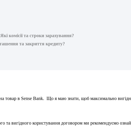
і комісії та строки зарахування?
огашення та закриття кредиту?
н
а
т
о
в
а
р
в
Sense
Bank
.
Щ
о
я
м
а
ю
з
н
а
т
и
,
щ
о
б
м
а
к
с
и
м
а
л
ь
н
о
в
и
г
і
д
н
о
г
о
т
а
в
и
г
і
д
н
о
г
о
к
о
р
и
с
т
у
в
а
н
н
я
д
о
г
о
в
о
р
о
м
м
и
р
е
к
о
м
е
н
д
у
є
м
о
о
з
н
а