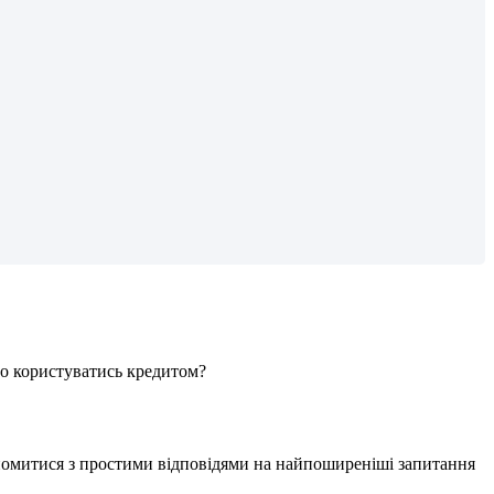
о
к
о
р
и
с
т
у
в
а
т
и
с
ь
к
р
е
д
и
т
о
м
?
й
о
м
и
т
и
с
я
з
п
р
о
с
т
и
м
и
в
і
д
п
о
в
і
д
я
м
и
н
а
н
а
й
п
о
ш
и
р
е
н
і
ш
і
з
а
п
и
т
а
н
н
я