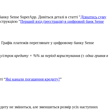
б
а
н
к
у
Sense
SuperApp
.
Д
и
в
і
т
ь
с
я
д
е
т
а
л
і
в
с
т
а
т
т
і
"
Д
і
з
н
а
т
и
с
ь
с
у
м
у
н
с
т
р
у
к
ц
і
є
ю
"
П
е
р
ш
и
й
в
х
і
д
(
р
е
є
с
т
р
а
ц
і
я
)
в
ц
и
ф
р
о
в
и
й
б
а
н
к
Sense
.
Г
р
а
ф
і
к
п
л
а
т
е
ж
і
в
п
е
р
е
г
л
я
н
ь
т
е
у
ц
и
ф
р
о
в
о
м
у
б
а
н
к
у
Sense
т
у
/
с
т
р
о
к
к
р
е
д
и
т
у
+
%
%
з
а
п
е
р
і
о
д
к
о
р
и
с
т
у
в
а
н
н
я
(
±
о
д
н
а
г
р
и
в
н
я
в
т
і
“
Я
к
і
к
а
н
а
л
и
п
о
г
а
ш
е
н
н
я
к
р
е
д
и
т
у
?
”
е
д
и
т
у
н
е
з
м
і
н
и
т
ь
с
я
,
а
л
е
з
м
е
н
ш
и
т
ь
с
я
р
о
з
м
і
р
у
с
і
х
н
а
с
т
у
п
н
и
х