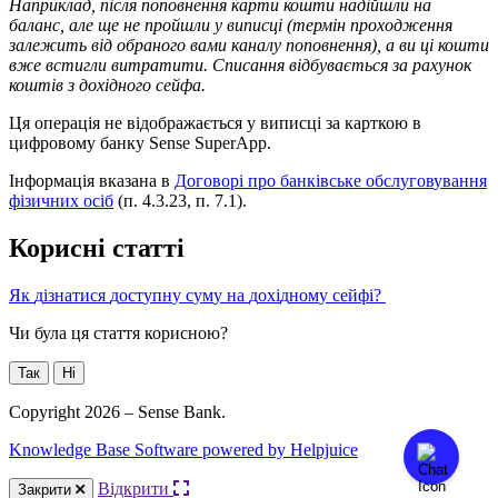
Н
а
п
р
и
к
л
а
д
,
п
і
с
л
я
п
о
п
о
в
н
е
н
н
я
к
а
р
т
и
к
о
ш
т
и
н
а
д
і
й
ш
л
и
н
а
б
а
л
а
н
с
,
а
л
е
щ
е
н
е
п
р
о
й
ш
л
и
у
в
и
п
и
с
ц
і
(
т
е
р
м
і
н
п
р
о
х
о
д
ж
е
н
н
я
з
а
л
е
ж
и
т
ь
в
і
д
о
б
р
а
н
о
г
о
в
а
м
и
к
а
н
а
л
у
п
о
п
о
в
н
е
н
н
я
)
,
а
в
и
ц
і
к
о
ш
т
и
в
ж
е
в
с
т
и
г
л
и
в
и
т
р
а
т
и
т
и
.
С
п
и
с
а
н
н
я
в
і
д
б
у
в
а
є
т
ь
с
я
з
а
р
а
х
у
н
о
к
к
о
ш
т
і
в
з
д
о
х
і
д
н
о
г
о
с
е
й
ф
а
.
Ц
я
о
п
е
р
а
ц
і
я
н
е
в
і
д
о
б
р
а
ж
а
є
т
ь
с
я
у
в
и
п
и
с
ц
і
з
а
к
а
р
т
к
о
ю
в
ц
и
ф
р
о
в
о
м
у
б
а
н
к
у
Sense
SuperApp
.
І
н
ф
о
р
м
а
ц
і
я
в
к
а
з
а
н
а
в
Д
о
г
о
в
о
р
і
п
р
о
б
а
н
к
і
в
с
ь
к
е
о
б
с
л
у
г
о
в
у
в
а
н
н
я
ф
і
з
и
ч
н
и
х
о
с
і
б
(
п
.
4
.
3
.
23
,
п
.
7
.
1
)
.
К
о
р
и
с
н
і
с
т
а
т
т
і
Я
к
д
і
з
н
а
т
и
с
я
д
о
с
т
у
п
н
у
с
у
м
у
н
а
д
о
х
і
д
н
о
м
у
с
е
й
ф
і
?
Чи була ця стаття корисною?
Так
Ні
Copyright 2026 – Sense Bank.
Knowledge Base Software powered by Helpjuice
Відкрити
Закрити