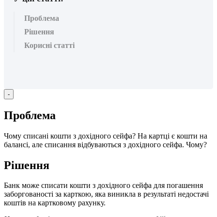
Проблема
Рішення
Корисні статті
-
П
р
о
б
л
е
м
а
Ч
о
м
у
с
п
и
с
а
н
і
к
о
ш
т
и
з
д
о
х
і
д
н
о
г
о
с
е
й
ф
а
?
Н
а
к
а
р
т
ц
і
є
к
о
ш
т
и
н
а
б
а
л
а
н
с
і
,
а
л
е
с
п
и
с
а
н
н
я
в
і
д
б
у
в
а
ю
т
ь
с
я
з
д
о
х
і
д
н
о
г
о
с
е
й
ф
а
.
Ч
о
м
у
?
Р
і
ш
е
н
н
я
Б
а
н
к
м
о
ж
е
с
п
и
с
а
т
и
к
о
ш
т
и
з
д
о
х
і
д
н
о
г
о
с
е
й
ф
а
д
л
я
п
о
г
а
ш
е
н
н
я
з
а
б
о
р
г
о
в
а
н
о
с
т
і
з
а
к
а
р
т
к
о
ю
,
я
к
а
в
и
н
и
к
л
а
в
р
е
з
у
л
ь
т
а
т
і
н
е
д
о
с
т
а
ч
і
к
о
ш
т
і
в
н
а
к
а
р
т
к
о
в
о
м
у
р
а
х
у
н
к
у
.