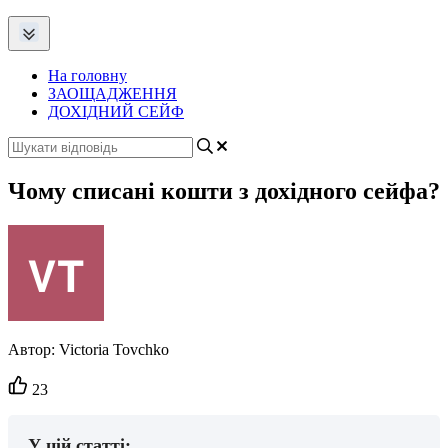
На головну
ЗАОЩАДЖЕННЯ
ДОХІДНИЙ СЕЙФ
Чому списані кошти з дохідного сейфа?
Автор:
Victoria Tovchko
Кількість
23
вподобайок:
У цій статті: