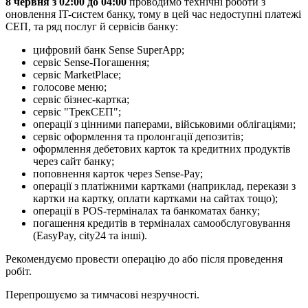
8
ч
е
р
в
н
я
з
02
:
00
д
о
04
:
00
п
р
о
в
о
д
и
м
о
т
е
х
н
і
ч
н
і
р
о
б
о
т
и
з
о
н
о
в
л
е
н
н
я
IT
-
с
и
с
т
е
м
б
а
н
к
у
,
т
о
м
у
в
ц
е
й
ч
а
с
н
е
д
о
с
т
у
п
н
і
п
л
а
т
е
ж
і
С
Е
П
,
т
а
р
я
д
п
о
с
л
у
г
й
с
е
р
в
і
с
і
в
б
а
н
к
у
:
ц
и
ф
р
о
в
и
й
б
а
н
к
Sense
SuperApp
;
с
е
р
в
і
с
Sense
-
П
о
г
а
ш
е
н
н
я
;
с
е
р
в
і
с
MarketPlace
;
г
о
л
о
с
о
в
е
м
е
н
ю
;
с
е
р
в
і
с
б
і
з
н
е
с
-
к
а
р
т
к
а
;
с
е
р
в
і
с
"
Т
р
е
к
С
Е
П
"
;
о
п
е
р
а
ц
і
ї
з
ц
і
н
н
и
м
и
п
а
п
е
р
а
м
и
,
в
і
й
с
ь
к
о
в
и
м
и
о
б
л
і
г
а
ц
і
я
м
и
;
с
е
р
в
і
с
о
ф
о
р
м
л
е
н
н
я
т
а
п
р
о
л
о
н
г
а
ц
і
ї
д
е
п
о
з
и
т
і
в
;
о
ф
о
р
м
л
е
н
н
я
д
е
б
е
т
о
в
и
х
к
а
р
т
о
к
т
а
к
р
е
д
и
т
н
и
х
п
р
о
д
у
к
т
і
в
ч
е
р
е
з
с
а
й
т
б
а
н
к
у
;
п
о
п
о
в
н
е
н
н
я
к
а
р
т
о
к
ч
е
р
е
з
Sense
-
Pay
;
о
п
е
р
а
ц
і
ї
з
п
л
а
т
і
ж
н
и
м
и
к
а
р
т
к
а
м
и
(
н
а
п
р
и
к
л
а
д
,
п
е
р
е
к
а
з
и
з
к
а
р
т
к
и
н
а
к
а
р
т
к
у
,
о
п
л
а
т
и
к
а
р
т
к
а
м
и
н
а
с
а
й
т
а
х
т
о
щ
о
)
;
о
п
е
р
а
ц
і
ї
в
POS
-
т
е
р
м
і
н
а
л
а
х
т
а
б
а
н
к
о
м
а
т
а
х
б
а
н
к
у
;
п
о
г
а
ш
е
н
н
я
к
р
е
д
и
т
і
в
в
т
е
р
м
і
н
а
л
а
х
с
а
м
о
о
б
с
л
у
г
о
в
у
в
а
н
н
я
(
EasyPay
,
city24
т
а
і
н
ш
і
)
.
Р
е
к
о
м
е
н
д
у
є
м
о
п
р
о
в
е
с
т
и
о
п
е
р
а
ц
і
ю
д
о
а
б
о
п
і
с
л
я
п
р
о
в
е
д
е
н
н
я
р
о
б
і
т
.
П
е
р
е
п
р
о
ш
у
є
м
о
з
а
т
и
м
ч
а
с
о
в
і
н
е
з
р
у
ч
н
о
с
т
і
.