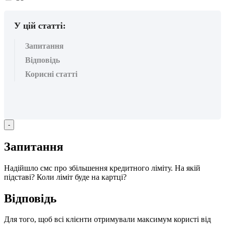
вподобайок:
У цій статті:
Запитання
Відповідь
Корисні статті
-
З
а
п
и
т
а
н
н
я
Н
а
д
і
й
ш
л
о
с
м
с
п
р
о
з
б
і
л
ь
ш
е
н
н
я
к
р
е
д
и
т
н
о
г
о
л
і
м
і
т
у
.
Н
а
я
к
і
й
п
і
д
с
т
а
в
і
?
К
о
л
и
л
і
м
і
т
б
у
д
е
н
а
к
а
р
т
ц
і
?
В
і
д
п
о
в
і
д
ь
Д
л
я
т
о
г
о
,
щ
о
б
в
с
і
к
л
і
є
н
т
и
о
т
р
и
м
у
в
а
л
и
м
а
к
с
и
м
у
м
к
о
р
и
с
т
і
в
і
д