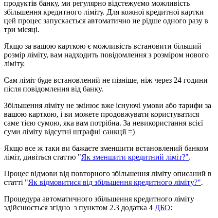
п
р
о
д
у
к
т
і
в
б
а
н
к
у
,
м
и
р
е
г
у
л
я
р
н
о
в
і
д
с
т
е
ж
у
є
м
о
м
о
ж
л
и
в
і
с
т
ь
з
б
і
л
ь
ш
е
н
н
я
к
р
е
д
и
т
н
о
г
о
л
і
м
і
т
у
.
Д
л
я
к
о
ж
н
о
ї
к
р
е
д
и
т
н
о
ї
к
а
р
т
к
и
ц
е
й
п
р
о
ц
е
с
з
а
п
у
с
к
а
є
т
ь
с
я
а
в
т
о
м
а
т
и
ч
н
о
н
е
р
і
д
ш
е
о
д
н
о
г
о
р
а
з
у
в
т
р
и
м
і
с
я
ц
і
.
Я
к
щ
о
з
а
в
а
ш
о
ю
к
а
р
т
к
о
ю
є
м
о
ж
л
и
в
і
с
т
ь
в
с
т
а
н
о
в
и
т
и
б
і
л
ь
ш
и
й
р
о
з
м
і
р
л
і
м
і
т
у
,
в
а
м
н
а
д
х
о
д
и
т
ь
п
о
в
і
д
о
м
л
е
н
н
я
з
р
о
з
м
і
р
о
м
н
о
в
о
г
о
л
і
м
і
т
у
.
С
а
м
л
і
м
і
т
б
у
д
е
в
с
т
а
н
о
в
л
е
н
и
й
н
е
п
і
з
н
і
ш
е
,
н
і
ж
ч
е
р
е
з
24
г
о
д
и
н
и
п
і
с
л
я
п
о
в
і
д
о
м
л
е
н
н
я
в
і
д
б
а
н
к
у
.
З
б
і
л
ь
ш
е
н
н
я
л
і
м
і
т
у
н
е
з
м
і
н
ю
є
в
ж
е
і
с
н
у
ю
ч
і
у
м
о
в
и
а
б
о
т
а
р
и
ф
и
з
а
в
а
ш
о
ю
к
а
р
т
к
о
ю
,
і
в
и
м
о
ж
е
т
е
п
р
о
д
о
в
ж
у
в
а
т
и
к
о
р
и
с
т
у
в
а
т
и
с
я
с
а
м
е
т
і
є
ю
с
у
м
о
ю
,
я
к
а
в
а
м
п
о
т
р
і
б
н
а
.
З
а
н
е
в
и
к
о
р
и
с
т
а
н
н
я
в
с
і
є
ї
с
у
м
и
л
і
м
і
т
у
в
і
д
с
у
т
н
і
ш
т
р
а
ф
н
і
с
а
н
к
ц
і
ї
=
)
Я
к
щ
о
в
с
е
ж
т
а
к
и
в
и
б
а
ж
а
є
т
е
з
м
е
н
ш
и
т
и
в
с
т
а
н
о
в
л
е
н
и
й
б
а
н
к
о
м
л
і
м
і
т
,
д
и
в
і
т
ь
с
я
с
т
а
т
т
ю
"
Я
к
з
м
е
н
ш
и
т
и
к
р
е
д
и
т
н
и
й
л
і
м
і
т
?
"
.
П
р
о
ц
е
с
в
і
д
м
о
в
и
в
і
д
п
о
в
т
о
р
н
о
г
о
з
б
і
л
ь
ш
е
н
н
я
л
і
м
і
т
у
о
п
и
с
а
н
и
й
в
с
т
а
т
т
і
"
Я
к
в
і
д
м
о
в
и
т
и
с
я
в
і
д
з
б
і
л
ь
ш
е
н
н
я
к
р
е
д
и
т
н
о
г
о
л
і
м
і
т
у
?
"
.
П
р
о
ц
е
д
у
р
а
а
в
т
о
м
а
т
и
ч
н
о
г
о
з
б
і
л
ь
ш
е
н
н
я
к
р
е
д
и
т
н
о
г
о
л
і
м
і
т
у
з
д
і
й
с
н
ю
є
т
ь
с
я
з
г
і
д
н
о
з
п
у
н
к
т
о
м
2
.
3
д
о
д
а
т
к
а
4
Д
Б
О
: