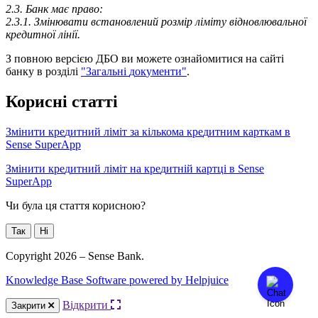
2
.
3
.
Б
а
н
к
м
а
є
п
р
а
в
о
:
2
.
3
.
1
.
З
м
і
н
ю
в
а
т
и
в
с
т
а
н
о
в
л
е
н
и
й
р
о
з
м
і
р
л
і
м
і
т
у
в
і
д
н
о
в
л
ю
в
а
л
ь
н
о
ї
к
р
е
д
и
т
н
о
ї
л
і
н
і
ї
.
З
п
о
в
н
о
ю
в
е
р
с
і
є
ю
Д
Б
О
в
и
м
о
ж
е
т
е
о
з
н
а
й
о
м
и
т
и
с
я
н
а
с
а
й
т
і
б
а
н
к
у
в
р
о
з
д
і
л
і
"
З
а
г
а
л
ь
н
і
д
о
к
у
м
е
н
т
и
"
.
К
о
р
и
с
н
і
с
т
а
т
т
і
З
м
і
н
и
т
и
к
р
е
д
и
т
н
и
й
л
і
м
і
т
з
а
к
і
л
ь
к
о
м
а
к
р
е
д
и
т
н
и
м
к
а
р
т
к
а
м
в
Sense
SuperApp
З
м
і
н
и
т
и
к
р
е
д
и
т
н
и
й
л
і
м
і
т
н
а
к
р
е
д
и
т
н
і
й
к
а
р
т
ц
і
в
Sense
SuperApp
Чи була ця стаття корисною?
Так
Ні
Copyright 2026 – Sense Bank.
Knowledge Base Software powered by Helpjuice
Відкрити
Закрити