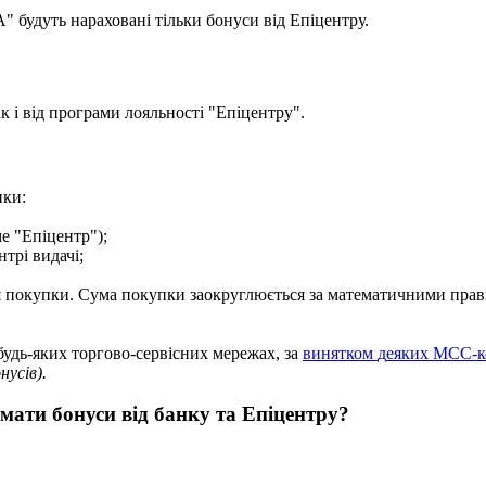
.
А
"
б
у
д
у
т
ь
н
а
р
а
х
о
в
а
н
і
т
і
л
ь
к
и
б
о
н
у
с
и
в
і
д
Е
п
і
ц
е
н
т
р
у
.
а
к
і
в
і
д
п
р
о
г
р
а
м
и
л
о
я
л
ь
н
о
с
т
і
"
Е
п
і
ц
е
н
т
р
у
"
.
п
к
и
:
м
е
"
Е
п
і
ц
е
н
т
р
"
)
;
н
т
р
і
в
и
д
а
ч
і
;
я
п
о
к
у
п
к
и
.
С
у
м
а
п
о
к
у
п
к
и
з
а
о
к
р
у
г
л
ю
є
т
ь
с
я
з
а
м
а
т
е
м
а
т
и
ч
н
и
м
и
п
р
а
в
б
у
д
ь
-
я
к
и
х
т
о
р
г
о
в
о
-
с
е
р
в
і
с
н
и
х
м
е
р
е
ж
а
х
,
з
а
в
и
н
я
т
к
о
м
д
е
я
к
и
х
М
С
С
-
к
о
н
у
с
і
в
)
.
м
а
т
и
б
о
н
у
с
и
в
і
д
б
а
н
к
у
т
а
Е
п
і
ц
е
н
т
р
у
?