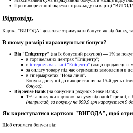
М
а
к
с
и
м
а
л
ь
н
а
с
у
м
а
н
а
р
а
х
у
в
а
н
н
я
б
о
н
у
с
і
в
в
м
і
с
я
ц
ь
в
і
д
с
у
т
н
я
П
р
и
в
и
к
о
р
и
с
т
а
н
н
і
о
к
р
е
м
о
ш
т
р
и
х
-
к
о
д
у
н
а
к
а
р
т
ц
і
"
В
И
Г
О
Д
В
і
д
п
о
в
і
д
ь
К
а
р
т
к
а
"
В
И
Г
О
Д
А
"
д
о
з
в
о
л
я
є
о
т
р
и
м
у
в
а
т
и
б
о
н
у
с
и
я
к
в
і
д
б
а
н
к
у
,
т
В
я
к
о
м
у
р
о
з
м
і
р
і
н
а
р
а
х
о
в
у
ю
т
ь
с
я
б
о
н
у
с
и
?
В
і
д
"
Е
п
і
ц
е
н
т
р
у
"
(
н
а
ї
х
б
о
н
у
с
н
и
й
р
а
х
у
н
о
к
)
—
1
%
з
а
п
о
к
у
в
т
о
р
г
і
в
е
л
ь
н
и
х
ц
е
н
т
р
а
х
"
Е
п
і
ц
е
н
т
р
"
;
в
і
н
т
е
р
н
е
т
-
м
а
г
а
з
и
н
і
"
Е
п
і
ц
е
н
т
р
"
(
я
к
щ
о
п
р
о
д
а
в
е
ц
ь
с
а
з
а
о
п
л
а
т
у
т
о
в
а
р
у
п
і
д
ч
а
с
о
т
р
и
м
а
н
н
я
з
а
м
о
в
л
е
н
н
я
в
ц
е
в
г
і
п
е
р
м
а
р
к
е
т
а
х
"
Н
о
в
а
л
і
н
і
я
"
.
Б
о
н
у
с
и
д
о
с
т
у
п
н
і
д
о
в
и
к
о
р
и
с
т
а
н
н
я
н
а
15
-
й
д
е
н
ь
п
і
с
л
б
о
н
у
с
а
)
;
В
і
д
Sense
Bank
(
н
а
б
о
н
у
с
н
и
й
р
а
х
у
н
о
к
Sense
Bank
)
:
1
%
з
а
п
о
к
у
п
к
и
к
а
р
т
к
о
ю
н
а
с
у
м
у
в
і
д
о
д
н
і
є
ї
г
р
и
в
н
і
,
в
(
н
а
п
р
и
к
л
а
д
,
з
а
п
о
к
у
п
к
у
н
а
999
,
9
г
р
н
н
а
р
а
х
у
є
т
ь
с
я
9
б
Я
к
к
о
р
и
с
т
у
в
а
т
и
с
я
к
а
р
т
к
о
ю
"
В
И
Г
О
Д
А
"
,
щ
о
б
о
т
р
и
Щ
о
б
о
т
р
и
м
а
т
и
б
о
н
у
с
и
в
і
д
: