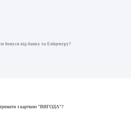
 бонуси від банку та Епіцентру?
т
р
и
м
а
т
и
з
к
а
р
т
к
о
ю
"
В
И
Г
О
Д
А
"
?