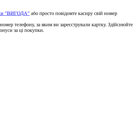
к
и
"
В
И
Г
О
Д
А
"
а
б
о
п
р
о
с
т
о
п
о
в
і
д
о
м
т
е
к
а
с
и
р
у
с
в
і
й
н
о
м
е
р
н
о
м
е
р
т
е
л
е
ф
о
н
у
,
з
а
я
к
и
м
в
и
з
а
р
е
є
с
т
р
у
в
а
л
и
к
а
р
т
к
у
.
З
д
і
й
с
н
ю
й
т
е
о
н
у
с
и
з
а
ц
і
п
о
к
у
п
к
и
.