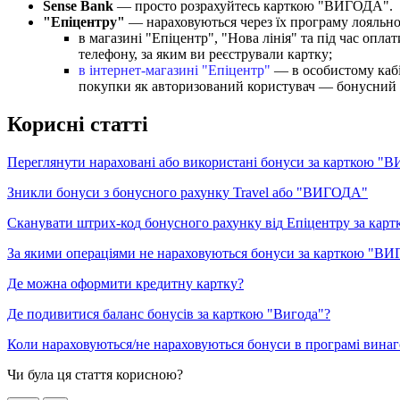
Sense
Bank
—
п
р
о
с
т
о
р
о
з
р
а
х
у
й
т
е
с
ь
к
а
р
т
к
о
ю
"
В
И
Г
О
Д
А
"
.
"
Е
п
і
ц
е
н
т
р
у
"
—
н
а
р
а
х
о
в
у
ю
т
ь
с
я
ч
е
р
е
з
ї
х
п
р
о
г
р
а
м
у
л
о
я
л
ь
н
в
м
а
г
а
з
и
н
і
"
Е
п
і
ц
е
н
т
р
"
,
"
Н
о
в
а
л
і
н
і
я
"
т
а
п
і
д
ч
а
с
о
п
л
а
т
т
е
л
е
ф
о
н
у
,
з
а
я
к
и
м
в
и
р
е
є
с
т
р
у
в
а
л
и
к
а
р
т
к
у
;
в
і
н
т
е
р
н
е
т
-
м
а
г
а
з
и
н
і
"
Е
п
і
ц
е
н
т
р
"
—
в
о
с
о
б
и
с
т
о
м
у
к
а
б
п
о
к
у
п
к
и
я
к
а
в
т
о
р
и
з
о
в
а
н
и
й
к
о
р
и
с
т
у
в
а
ч
—
б
о
н
у
с
н
и
й
К
о
р
и
с
н
і
с
т
а
т
т
і
П
е
р
е
г
л
я
н
у
т
и
н
а
р
а
х
о
в
а
н
і
а
б
о
в
и
к
о
р
и
с
т
а
н
і
б
о
н
у
с
и
з
а
к
а
р
т
к
о
ю
"
В
З
н
и
к
л
и
б
о
н
у
с
и
з
б
о
н
у
с
н
о
г
о
р
а
х
у
н
к
у
Travel
а
б
о
"
В
И
Г
О
Д
А
"
С
к
а
н
у
в
а
т
и
ш
т
р
и
х
-
к
о
д
б
о
н
у
с
н
о
г
о
р
а
х
у
н
к
у
в
і
д
Е
п
і
ц
е
н
т
р
у
з
а
к
а
р
т
З
а
я
к
и
м
и
о
п
е
р
а
ц
і
я
м
и
н
е
н
а
р
а
х
о
в
у
ю
т
ь
с
я
б
о
н
у
с
и
з
а
к
а
р
т
к
о
ю
"
В
И
Д
е
м
о
ж
н
а
о
ф
о
р
м
и
т
и
к
р
е
д
и
т
н
у
к
а
р
т
к
у
?
Д
е
п
о
д
и
в
и
т
и
с
я
б
а
л
а
н
с
б
о
н
у
с
і
в
з
а
к
а
р
т
к
о
ю
"
В
и
г
о
д
а
"
?
К
о
л
и
н
а
р
а
х
о
в
у
ю
т
ь
с
я
/
н
е
н
а
р
а
х
о
в
у
ю
т
ь
с
я
б
о
н
у
с
и
в
п
р
о
г
р
а
м
і
в
и
н
а
г
Чи була ця стаття корисною?