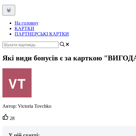
На головну
КАРТКИ
ПАРТНЕРСЬКІ КАРТКИ
Які види бонусів є за карткою "ВИГОД
Автор:
Victoria Tovchko
Кількість
28
вподобайок:
У цій статті: