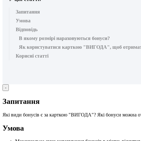
Запитання
Умова
Відповідь
В якому розмірі нараховуються бонуси?
Як користуватися карткою "ВИГОДА", щоб отримати
Корисні статті
-
З
а
п
и
т
а
н
н
я
Я
к
і
в
и
д
и
б
о
н
у
с
і
в
є
з
а
к
а
р
т
к
о
ю
"
В
И
Г
О
Д
А
"
?
Я
к
і
б
о
н
у
с
и
м
о
ж
н
а
о
У
м
о
в
а