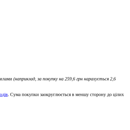
и
л
а
м
и
(
н
а
п
р
и
к
л
а
д
,
з
а
п
о
к
у
п
к
у
н
а
259
,
6
г
р
н
н
а
р
а
х
у
є
т
ь
с
я
2
,
6
о
д
і
в
.
С
у
м
а
п
о
к
у
п
к
и
з
а
о
к
р
у
г
л
ю
є
т
ь
с
я
в
м
е
н
ш
у
с
т
о
р
о
н
у
д
о
ц
і
л
и
х