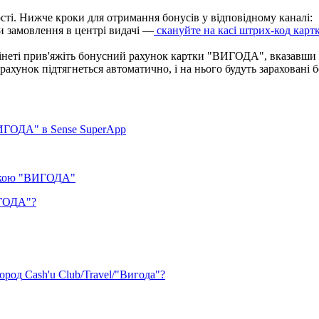
о
с
т
і
.
Н
и
ж
ч
е
к
р
о
к
и
д
л
я
о
т
р
и
м
а
н
н
я
б
о
н
у
с
і
в
у
в
і
д
п
о
в
і
д
н
о
м
у
к
а
н
а
л
і
:
и
з
а
м
о
в
л
е
н
н
я
в
ц
е
н
т
р
і
в
и
д
а
ч
і
—
с
к
а
н
у
й
т
е
н
а
к
а
с
і
ш
т
р
и
х
-
к
о
д
к
а
р
т
і
н
е
т
і
п
р
и
в
'
я
ж
і
т
ь
б
о
н
у
с
н
и
й
р
а
х
у
н
о
к
к
а
р
т
к
и
"
В
И
Г
О
Д
А
"
,
в
к
а
з
а
в
ш
и
р
а
х
у
н
о
к
п
і
д
т
я
г
н
е
т
ь
с
я
а
в
т
о
м
а
т
и
ч
н
о
,
і
н
а
н
ь
о
г
о
б
у
д
у
т
ь
з
а
р
а
х
о
в
а
н
і
б
И
Г
О
Д
А
"
в
Sense
SuperApp
к
о
ю
"
В
И
Г
О
Д
А
"
Г
О
Д
А
"
?
о
р
о
д
Cash
'
u
Club
/
Travel
/
"
В
и
г
о
д
а
"
?