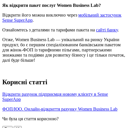
Я
к
в
і
д
к
р
и
т
и
п
а
к
е
т
п
о
с
л
у
г
Women
Business
Lab
?
В
і
д
к
р
и
т
и
й
о
г
о
м
о
ж
н
а
в
и
к
л
ю
ч
н
о
ч
е
р
е
з
м
о
б
і
л
ь
н
и
й
з
а
с
т
о
с
у
н
о
к
Sense
SuperApp
.
О
з
н
а
й
о
м
т
е
с
ь
з
д
е
т
а
л
я
м
и
т
а
т
а
р
и
ф
а
м
и
п
а
к
е
т
а
н
а
с
а
й
т
і
б
а
н
к
у
.
О
т
ж
е
,
Women
Business
Lab
—
у
н
і
к
а
л
ь
н
и
й
н
а
р
и
н
к
у
У
к
р
а
ї
н
и
п
р
о
д
у
к
т
,
б
о
є
п
е
р
ш
и
м
с
п
е
ц
і
а
л
і
з
о
в
а
н
и
м
б
а
н
к
і
в
с
ь
к
и
м
п
а
к
е
т
о
м
д
л
я
ж
і
н
о
к
-
Ф
О
П
і
з
т
а
р
и
ф
н
и
м
и
п
і
л
ь
г
а
м
и
,
п
а
р
т
н
е
р
с
ь
к
и
м
и
з
н
и
ж
к
а
м
и
т
а
п
о
д
і
я
м
и
д
л
я
р
о
з
в
и
т
к
у
б
і
з
н
е
с
у
і
ц
е
т
і
л
ь
к
и
п
о
ч
а
т
о
к
,
д
а
л
і
б
у
д
е
б
і
л
ь
ш
е
!
К
о
р
и
с
н
і
с
т
а
т
т
і
В
і
д
к
р
и
т
и
р
а
х
у
н
о
к
п
і
д
п
р
и
є
м
ц
я
н
о
в
о
м
у
к
л
і
є
н
т
у
в
Sense
SuperApp
Ф
О
П
/
Ю
О
.
О
н
л
а
й
н
-
в
і
д
к
р
и
т
т
я
р
а
х
у
н
к
у
Women
Business
Lab
Чи була ця стаття корисною?