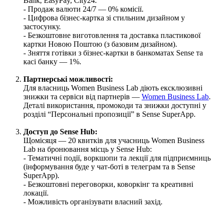
Bank
,
EasyPay
,
City24
.
-
П
р
о
д
а
ж
в
а
л
ю
т
и
24
/
7
—
0
%
к
о
м
і
с
і
ї
.
-
Ц
и
ф
р
о
в
а
б
і
з
н
е
с
-
к
а
р
т
к
а
з
і
с
т
и
л
ь
н
и
м
д
и
з
а
й
н
о
м
у
з
а
с
т
о
с
у
н
к
у
.
-
Б
е
з
к
о
ш
т
о
в
н
е
в
и
г
о
т
о
в
л
е
н
н
я
т
а
д
о
с
т
а
в
к
а
п
л
а
с
т
и
к
о
в
о
ї
к
а
р
т
к
и
Н
о
в
о
ю
П
о
ш
т
о
ю
(
з
б
а
з
о
в
и
м
д
и
з
а
й
н
о
м
)
.
-
З
н
я
т
т
я
г
о
т
і
в
к
и
з
б
і
з
н
е
с
-
к
а
р
т
к
и
в
б
а
н
к
о
м
а
т
а
х
Sense
т
а
к
а
с
і
б
а
н
к
у
—
1
%
.
П
а
р
т
н
е
р
с
ь
к
і
м
о
ж
л
и
в
о
с
т
і
:
Д
л
я
в
л
а
с
н
и
ц
ь
Women
Business
Lab
д
і
ю
т
ь
е
к
с
к
л
ю
з
и
в
н
і
з
н
и
ж
к
и
т
а
с
е
р
в
і
с
и
в
і
д
п
а
р
т
н
е
р
і
в
—
Women
Business
Lab
.
Д
е
т
а
л
і
в
и
к
о
р
и
с
т
а
н
н
я
,
п
р
о
м
о
к
о
д
и
т
а
з
н
и
ж
к
и
д
о
с
т
у
п
н
і
у
р
о
з
д
і
л
і
“
П
е
р
с
о
н
а
л
ь
н
і
п
р
о
п
о
з
и
ц
і
ї
”
в
Sense
SuperApp
.
Д
о
с
т
у
п
д
о
Sense
Hub
:
Щ
о
м
і
с
я
ц
я
—
20
к
в
и
т
к
і
в
д
л
я
у
ч
а
с
н
и
ц
ь
Women
Business
Lab
н
а
б
р
о
н
ю
в
а
н
н
я
м
і
с
ц
ь
у
Sense
Hub
:
-
Т
е
м
а
т
и
ч
н
і
п
о
д
і
ї
,
в
о
р
к
ш
о
п
и
т
а
л
е
к
ц
і
ї
д
л
я
п
і
д
п
р
и
є
м
н
и
ц
ь
(
і
н
ф
о
р
м
у
в
а
н
н
я
б
у
д
е
у
ч
а
т
-
б
о
т
і
в
т
е
л
е
г
р
а
м
т
а
в
Sense
SuperApp
)
.
-
Б
е
з
к
о
ш
т
о
в
н
і
п
е
р
е
г
о
в
о
р
к
и
,
к
о
в
о
р
к
і
н
г
т
а
к
р
е
а
т
и
в
н
і
л
о
к
а
ц
і
ї
.
-
М
о
ж
л
и
в
і
с
т
ь
о
р
г
а
н
і
з
у
в
а
т
и
в
л
а
с
н
и
й
з
а
х
і
д
.