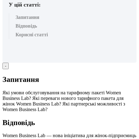
У цій статті:
Запитання
Відповідь
Корисні статті
-
З
а
п
и
т
а
н
н
я
Я
к
і
у
м
о
в
и
о
б
с
л
у
г
о
в
у
в
а
н
н
я
н
а
т
а
р
и
ф
н
о
м
у
п
а
к
е
т
і
Women
Business
Lab
?
Я
к
і
п
е
р
е
в
а
г
и
н
о
в
о
г
о
т
а
р
и
ф
н
о
г
о
п
а
к
е
т
а
д
л
я
ж
і
н
о
к
Women
Business
Lab
?
Я
к
і
п
а
р
т
н
е
р
с
ь
к
і
м
о
ж
л
и
в
о
с
т
і
з
Women
Business
Lab
?
В
і
д
п
о
в
і
д
ь
Women
Business
Lab
—
н
о
в
а
і
н
і
ц
і
а
т
и
в
а
д
л
я
ж
і
н
о
к
-
п
і
д
п
р
и
є
м
и
ц
ь