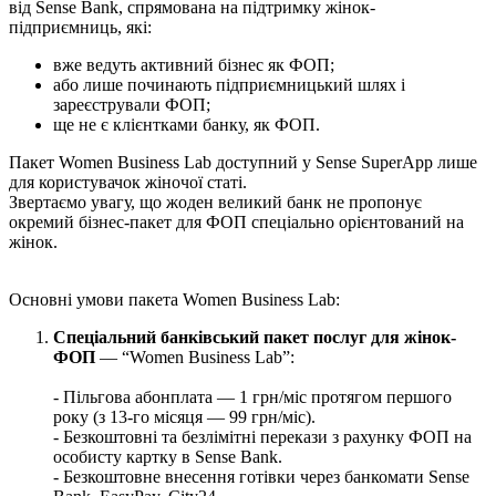
в
і
д
Sense
Bank
,
с
п
р
я
м
о
в
а
н
а
н
а
п
і
д
т
р
и
м
к
у
ж
і
н
о
к
-
п
і
д
п
р
и
є
м
н
и
ц
ь
,
я
к
і
:
в
ж
е
в
е
д
у
т
ь
а
к
т
и
в
н
и
й
б
і
з
н
е
с
я
к
Ф
О
П
;
а
б
о
л
и
ш
е
п
о
ч
и
н
а
ю
т
ь
п
і
д
п
р
и
є
м
н
и
ц
ь
к
и
й
ш
л
я
х
і
з
а
р
е
є
с
т
р
у
в
а
л
и
Ф
О
П
;
щ
е
н
е
є
к
л
і
є
н
т
к
а
м
и
б
а
н
к
у
,
я
к
Ф
О
П
.
П
а
к
е
т
Women
Business
Lab
д
о
с
т
у
п
н
и
й
у
Sense
SuperApp
л
и
ш
е
д
л
я
к
о
р
и
с
т
у
в
а
ч
о
к
ж
і
н
о
ч
о
ї
с
т
а
т
і
.
З
в
е
р
т
а
є
м
о
у
в
а
г
у
,
щ
о
ж
о
д
е
н
в
е
л
и
к
и
й
б
а
н
к
н
е
п
р
о
п
о
н
у
є
о
к
р
е
м
и
й
б
і
з
н
е
с
-
п
а
к
е
т
д
л
я
Ф
О
П
с
п
е
ц
і
а
л
ь
н
о
о
р
і
є
н
т
о
в
а
н
и
й
н
а
ж
і
н
о
к
.
О
с
н
о
в
н
і
у
м
о
в
и
п
а
к
е
т
а
Women
Business
Lab
:
С
п
е
ц
і
а
л
ь
н
и
й
б
а
н
к
і
в
с
ь
к
и
й
п
а
к
е
т
п
о
с
л
у
г
д
л
я
ж
і
н
о
к
-
Ф
О
П
—
“
Women
Business
Lab
”
:
-
П
і
л
ь
г
о
в
а
а
б
о
н
п
л
а
т
а
—
1
г
р
н
/
м
і
с
п
р
о
т
я
г
о
м
п
е
р
ш
о
г
о
р
о
к
у
(
з
13
-
г
о
м
і
с
я
ц
я
—
99
г
р
н
/
м
і
с
)
.
-
Б
е
з
к
о
ш
т
о
в
н
і
т
а
б
е
з
л
і
м
і
т
н
і
п
е
р
е
к
а
з
и
з
р
а
х
у
н
к
у
Ф
О
П
н
а
о
с
о
б
и
с
т
у
к
а
р
т
к
у
в
Sense
Bank
.
-
Б
е
з
к
о
ш
т
о
в
н
е
в
н
е
с
е
н
н
я
г
о
т
і
в
к
и
ч
е
р
е
з
б
а
н
к
о
м
а
т
и
Sense