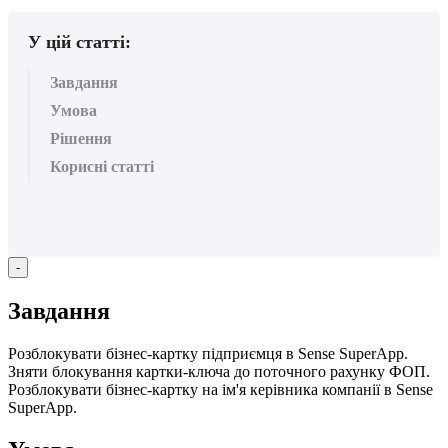
У цій статті:
Завдання
Умова
Рішення
Корисні статті
-
З
а
в
д
а
н
н
я
Р
о
з
б
л
о
к
у
в
а
т
и
б
і
з
н
е
с
-
к
а
р
т
к
у
п
і
д
п
р
и
є
м
ц
я
в
Sense
SuperApp
.
З
н
я
т
и
б
л
о
к
у
в
а
н
н
я
к
а
р
т
к
и
-
к
л
ю
ч
а
д
о
п
о
т
о
ч
н
о
г
о
р
а
х
у
н
к
у
Ф
О
П
.
Р
о
з
б
л
о
к
у
в
а
т
и
б
і
з
н
е
с
-
к
а
р
т
к
у
н
а
і
м
'
я
к
е
р
і
в
н
и
к
а
к
о
м
п
а
н
і
ї
в
Sense
SuperApp
.