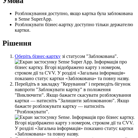
У
м
о
в
а
Р
о
з
б
л
о
к
у
в
а
н
н
я
д
о
с
т
у
п
н
о
,
я
к
щ
о
к
а
р
т
к
а
б
у
л
а
з
а
б
л
о
к
о
в
а
н
а
в
Sense
SuperApp
.
Р
о
з
б
л
о
к
у
в
а
т
и
б
і
з
н
е
с
-
к
а
р
т
к
у
д
о
с
т
у
п
н
о
т
і
л
ь
к
и
д
е
р
ж
а
т
е
л
ю
к
а
р
т
к
и
.
Р
і
ш
е
н
н
я
О
б
е
р
і
т
ь
б
і
з
н
е
с
-
к
а
р
т
к
у
з
і
с
т
а
т
у
с
о
м
"
З
а
б
л
о
к
о
в
а
н
а
"
.
П
е
р
е
й
д
і
т
ь
в
з
а
к
л
а
д
к
у
"
К
е
р
у
в
а
н
н
я
"
і
п
е
р
е
в
е
д
і
т
ь
б
і
г
у
н
о
к
н
а
в
п
р
о
т
и
"
З
а
б
л
о
к
у
в
а
т
и
к
а
р
т
к
у
"
в
п
о
л
о
ж
е
н
н
я
"
В
и
к
л
ю
ч
и
т
и
"
.
Я
к
щ
о
б
а
ж
а
є
т
е
с
к
а
с
у
в
а
т
и
р
о
з
б
л
о
к
у
в
а
н
н
я
к
а
р
т
к
и
—
н
а
т
и
с
н
і
т
ь
"
З
а
л
и
ш
и
т
и
з
а
б
л
о
к
о
в
а
н
о
ю
"
.
Я
к
щ
о
б
а
ж
а
є
т
е
р
о
з
б
л
о
к
у
в
а
т
и
к
а
р
т
к
у
—
н
а
т
и
с
н
і
т
ь
"
Р
о
з
б
л
о
к
у
в
а
т
и
"
.