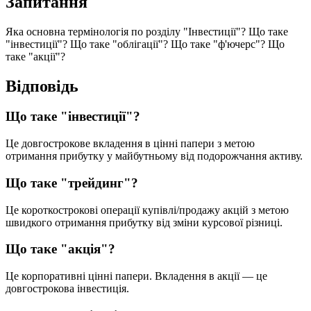
З
а
п
и
т
а
н
н
я
Я
к
а
о
с
н
о
в
н
а
т
е
р
м
і
н
о
л
о
г
і
я
п
о
р
о
з
д
і
л
у
"
І
н
в
е
с
т
и
ц
і
ї
"
?
Щ
о
т
а
к
е
"
і
н
в
е
с
т
и
ц
і
ї
"
?
Щ
о
т
а
к
е
"
о
б
л
і
г
а
ц
і
ї
"
?
Щ
о
т
а
к
е
"
ф
'
ю
ч
е
р
с
"
?
Щ
о
т
а
к
е
"
а
к
ц
і
ї
"
?
В
і
д
п
о
в
і
д
ь
Щ
о
т
а
к
е
"
і
н
в
е
с
т
и
ц
і
ї
"
?
Ц
е
д
о
в
г
о
с
т
р
о
к
о
в
е
в
к
л
а
д
е
н
н
я
в
ц
і
н
н
і
п
а
п
е
р
и
з
м
е
т
о
ю
о
т
р
и
м
а
н
н
я
п
р
и
б
у
т
к
у
у
м
а
й
б
у
т
н
ь
о
м
у
в
і
д
п
о
д
о
р
о
ж
ч
а
н
н
я
а
к
т
и
в
у
.
Щ
о
т
а
к
е
"
т
р
е
й
д
и
н
г
"
?
Ц
е
к
о
р
о
т
к
о
с
т
р
о
к
о
в
і
о
п
е
р
а
ц
і
ї
к
у
п
і
в
л
і
/
п
р
о
д
а
ж
у
а
к
ц
і
й
з
м
е
т
о
ю
ш
в
и
д
к
о
г
о
о
т
р
и
м
а
н
н
я
п
р
и
б
у
т
к
у
в
і
д
з
м
і
н
и
к
у
р
с
о
в
о
ї
р
і
з
н
и
ц
і
.
Щ
о
т
а
к
е
"
а
к
ц
і
я
"
?
Ц
е
к
о
р
п
о
р
а
т
и
в
н
і
ц
і
н
н
і
п
а
п
е
р
и
.
В
к
л
а
д
е
н
н
я
в
а
к
ц
і
ї
—
ц
е
д
о
в
г
о
с
т
р
о
к
о
в
а
і
н
в
е
с
т
и
ц
і
я
.