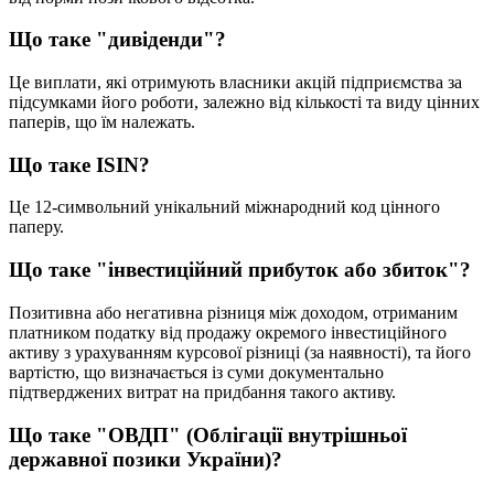
Щ
о
т
а
к
е
"
д
и
в
і
д
е
н
д
и
"
?
Ц
е
в
и
п
л
а
т
и
,
я
к
і
о
т
р
и
м
у
ю
т
ь
в
л
а
с
н
и
к
и
а
к
ц
і
й
п
і
д
п
р
и
є
м
с
т
в
а
з
а
п
і
д
с
у
м
к
а
м
и
й
о
г
о
р
о
б
о
т
и
,
з
а
л
е
ж
н
о
в
і
д
к
і
л
ь
к
о
с
т
і
т
а
в
и
д
у
ц
і
н
н
и
х
п
а
п
е
р
і
в
,
щ
о
ї
м
н
а
л
е
ж
а
т
ь
.
Щ
о
т
а
к
е
ISIN
?
Ц
е
12
-
с
и
м
в
о
л
ь
н
и
й
у
н
і
к
а
л
ь
н
и
й
м
і
ж
н
а
р
о
д
н
и
й
к
о
д
ц
і
н
н
о
г
о
п
а
п
е
р
у
.
Щ
о
т
а
к
е
"
і
н
в
е
с
т
и
ц
і
й
н
и
й
п
р
и
б
у
т
о
к
а
б
о
з
б
и
т
о
к
"
?
П
о
з
и
т
и
в
н
а
а
б
о
н
е
г
а
т
и
в
н
а
р
і
з
н
и
ц
я
м
і
ж
д
о
х
о
д
о
м
,
о
т
р
и
м
а
н
и
м
п
л
а
т
н
и
к
о
м
п
о
д
а
т
к
у
в
і
д
п
р
о
д
а
ж
у
о
к
р
е
м
о
г
о
і
н
в
е
с
т
и
ц
і
й
н
о
г
о
а
к
т
и
в
у
з
у
р
а
х
у
в
а
н
н
я
м
к
у
р
с
о
в
о
ї
р
і
з
н
и
ц
і
(
з
а
н
а
я
в
н
о
с
т
і
)
,
т
а
й
о
г
о
в
а
р
т
і
с
т
ю
,
щ
о
в
и
з
н
а
ч
а
є
т
ь
с
я
і
з
с
у
м
и
д
о
к
у
м
е
н
т
а
л
ь
н
о
п
і
д
т
в
е
р
д
ж
е
н
и
х
в
и
т
р
а
т
н
а
п
р
и
д
б
а
н
н
я
т
а
к
о
г
о
а
к
т
и
в
у
.
Щ
о
т
а
к
е
"
О
В
Д
П
"
(
О
б
л
і
г
а
ц
і
ї
в
н
у
т
р
і
ш
н
ь
о
ї
д
е
р
ж
а
в
н
о
ї
п
о
з
и
к
и
У
к
р
а
ї
н
и
)
?