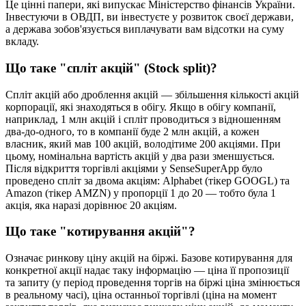
Ц
е
ц
і
н
н
і
п
а
п
е
р
и
,
я
к
і
в
и
п
у
с
к
а
є
М
і
н
і
с
т
е
р
с
т
в
о
ф
і
н
а
н
с
і
в
У
к
р
а
ї
н
и
.
І
н
в
е
с
т
у
ю
ч
и
в
О
В
Д
П
,
в
и
і
н
в
е
с
т
у
є
т
е
у
р
о
з
в
и
т
о
к
с
в
о
є
ї
д
е
р
ж
а
в
и
,
а
д
е
р
ж
а
в
а
з
о
б
о
в
'
я
з
у
є
т
ь
с
я
в
и
п
л
а
ч
у
в
а
т
и
в
а
м
в
і
д
с
о
т
к
и
н
а
с
у
м
у
в
к
л
а
д
у
.
Щ
о
т
а
к
е
"
с
п
л
і
т
а
к
ц
і
й
"
(
Stock
split
)
?
С
п
л
і
т
а
к
ц
і
й
а
б
о
д
р
о
б
л
е
н
н
я
а
к
ц
і
й
—
з
б
і
л
ь
ш
е
н
н
я
к
і
л
ь
к
о
с
т
і
а
к
ц
і
й
к
о
р
п
о
р
а
ц
і
ї
,
я
к
і
з
н
а
х
о
д
я
т
ь
с
я
в
о
б
і
г
у
.
Я
к
щ
о
в
о
б
і
г
у
к
о
м
п
а
н
і
ї
,
н
а
п
р
и
к
л
а
д
,
1
м
л
н
а
к
ц
і
й
і
с
п
л
і
т
п
р
о
в
о
д
и
т
ь
с
я
з
в
і
д
н
о
ш
е
н
н
я
м
д
в
а
-
д
о
-
о
д
н
о
г
о
,
т
о
в
к
о
м
п
а
н
і
ї
б
у
д
е
2
м
л
н
а
к
ц
і
й
,
а
к
о
ж
е
н
в
л
а
с
н
и
к
,
я
к
и
й
м
а
в
100
а
к
ц
і
й
,
в
о
л
о
д
і
т
и
м
е
200
а
к
ц
і
я
м
и
.
П
р
и
ц
ь
о
м
у
,
н
о
м
і
н
а
л
ь
н
а
в
а
р
т
і
с
т
ь
а
к
ц
і
й
у
д
в
а
р
а
з
и
з
м
е
н
ш
у
є
т
ь
с
я
.
П
і
с
л
я
в
і
д
к
р
и
т
т
я
т
о
р
г
і
в
л
і
а
к
ц
і
я
м
и
у
SenseSuperApp
б
у
л
о
п
р
о
в
е
д
е
н
о
с
п
л
і
т
з
а
д
в
о
м
а
а
к
ц
і
я
м
:
Alphabet
(
т
і
к
е
р
GOOGL
)
т
а
Amazon
(
т
і
к
е
р
AMZN
)
у
п
р
о
п
о
р
ц
і
ї
1
д
о
20
—
т
о
б
т
о
б
у
л
а
1
а
к
ц
і
я
,
я
к
а
н
а
р
а
з
і
д
о
р
і
в
н
ю
є
20
а
к
ц
і
я
м
.
Щ
о
т
а
к
е
"
к
о
т
и
р
у
в
а
н
н
я
а
к
ц
і
й
"
?
О
з
н
а
ч
а
є
р
и
н
к
о
в
у
ц
і
н
у
а
к
ц
і
й
н
а
б
і
р
ж
і
.
Б
а
з
о
в
е
к
о
т
и
р
у
в
а
н
н
я
д
л
я
к
о
н
к
р
е
т
н
о
ї
а
к
ц
і
ї
н
а
д
а
є
т
а
к
у
і
н
ф
о
р
м
а
ц
і
ю
—
ц
і
н
а
ї
ї
п
р
о
п
о
з
и
ц
і
ї
т
а
з
а
п
и
т
у
(
у
п
е
р
і
о
д
п
р
о
в
е
д
е
н
н
я
т
о
р
г
і
в
н
а
б
і
р
ж
і
ц
і
н
а
з
м
і
н
ю
є
т
ь
с
я
в
р
е
а
л
ь
н
о
м
у
ч
а
с
і
)
,
ц
і
н
а
о
с
т
а
н
н
ь
о
ї
т
о
р
г
і
в
л
і
(
ц
і
н
а
н
а
м
о
м
е
н
т