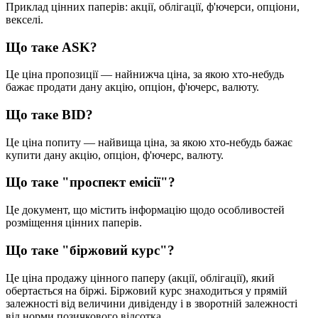
П
р
и
к
л
а
д
ц
і
н
н
и
х
п
а
п
е
р
і
в
:
а
к
ц
і
ї
,
о
б
л
і
г
а
ц
і
ї
,
ф
'
ю
ч
е
р
с
и
,
о
п
ц
і
о
н
и
,
в
е
к
с
е
л
і
.
Щ
о
т
а
к
е
ASK
?
Ц
е
ц
і
н
а
п
р
о
п
о
з
и
ц
і
ї
—
н
а
й
н
и
ж
ч
а
ц
і
н
а
,
з
а
я
к
о
ю
х
т
о
-
н
е
б
у
д
ь
б
а
ж
а
є
п
р
о
д
а
т
и
д
а
н
у
а
к
ц
і
ю
,
о
п
ц
і
о
н
,
ф
'
ю
ч
е
р
с
,
в
а
л
ю
т
у
.
Щ
о
т
а
к
е
BID
?
Ц
е
ц
і
н
а
п
о
п
и
т
у
—
н
а
й
в
и
щ
а
ц
і
н
а
,
з
а
я
к
о
ю
х
т
о
-
н
е
б
у
д
ь
б
а
ж
а
є
к
у
п
и
т
и
д
а
н
у
а
к
ц
і
ю
,
о
п
ц
і
о
н
,
ф
'
ю
ч
е
р
с
,
в
а
л
ю
т
у
.
Щ
о
т
а
к
е
"
п
р
о
с
п
е
к
т
е
м
і
с
і
ї
"
?
Ц
е
д
о
к
у
м
е
н
т
,
щ
о
м
і
с
т
и
т
ь
і
н
ф
о
р
м
а
ц
і
ю
щ
о
д
о
о
с
о
б
л
и
в
о
с
т
е
й
р
о
з
м
і
щ
е
н
н
я
ц
і
н
н
и
х
п
а
п
е
р
і
в
.
Щ
о
т
а
к
е
"
б
і
р
ж
о
в
и
й
к
у
р
с
"
?
Ц
е
ц
і
н
а
п
р
о
д
а
ж
у
ц
і
н
н
о
г
о
п
а
п
е
р
у
(
а
к
ц
і
ї
,
о
б
л
і
г
а
ц
і
ї
)
,
я
к
и
й
о
б
е
р
т
а
є
т
ь
с
я
н
а
б
і
р
ж
і
.
Б
і
р
ж
о
в
и
й
к
у
р
с
з
н
а
х
о
д
и
т
ь
с
я
у
п
р
я
м
і
й
з
а
л
е
ж
н
о
с
т
і
в
і
д
в
е
л
и
ч
и
н
и
д
и
в
і
д
е
н
д
у
і
в
з
в
о
р
о
т
н
і
й
з
а
л
е
ж
н
о
с
т
і
в
і
д
н
о
р
м
и
п
о
з
и
ч
к
о
в
о
г
о
в
і
д
с
о
т
к
а
.