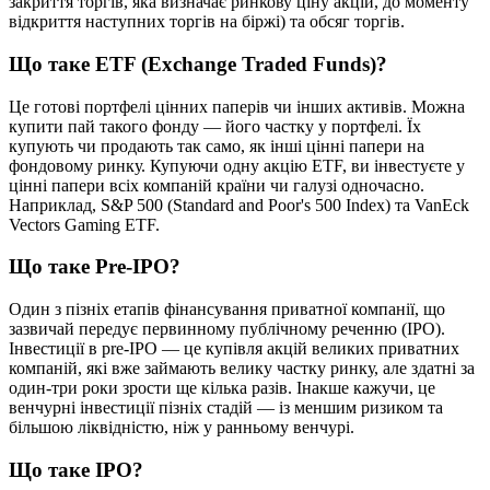
з
а
к
р
и
т
т
я
т
о
р
г
і
в
,
я
к
а
в
и
з
н
а
ч
а
є
р
и
н
к
о
в
у
ц
і
н
у
а
к
ц
і
й
,
д
о
м
о
м
е
н
т
у
в
і
д
к
р
и
т
т
я
н
а
с
т
у
п
н
и
х
т
о
р
г
і
в
н
а
б
і
р
ж
і
)
т
а
о
б
с
я
г
т
о
р
г
і
в
.
Щ
о
т
а
к
е
ETF
(
Exchange
Traded
Funds
)
?
Ц
е
г
о
т
о
в
і
п
о
р
т
ф
е
л
і
ц
і
н
н
и
х
п
а
п
е
р
і
в
ч
и
і
н
ш
и
х
а
к
т
и
в
і
в
.
М
о
ж
н
а
к
у
п
и
т
и
п
а
й
т
а
к
о
г
о
ф
о
н
д
у
—
й
о
г
о
ч
а
с
т
к
у
у
п
о
р
т
ф
е
л
і
.
Ї
х
к
у
п
у
ю
т
ь
ч
и
п
р
о
д
а
ю
т
ь
т
а
к
с
а
м
о
,
я
к
і
н
ш
і
ц
і
н
н
і
п
а
п
е
р
и
н
а
ф
о
н
д
о
в
о
м
у
р
и
н
к
у
.
К
у
п
у
ю
ч
и
о
д
н
у
а
к
ц
і
ю
ETF
,
в
и
і
н
в
е
с
т
у
є
т
е
у
ц
і
н
н
і
п
а
п
е
р
и
в
с
і
х
к
о
м
п
а
н
і
й
к
р
а
ї
н
и
ч
и
г
а
л
у
з
і
о
д
н
о
ч
а
с
н
о
.
Н
а
п
р
и
к
л
а
д
,
S
&
P
500
(
Standard
and
Poor
'
s
500
Index
)
т
а
VanEck
Vectors
Gaming
ETF
.
Щ
о
т
а
к
е
Pre
-
IPO
?
О
д
и
н
з
п
і
з
н
і
х
е
т
а
п
і
в
ф
і
н
а
н
с
у
в
а
н
н
я
п
р
и
в
а
т
н
о
ї
к
о
м
п
а
н
і
ї
,
щ
о
з
а
з
в
и
ч
а
й
п
е
р
е
д
у
є
п
е
р
в
и
н
н
о
м
у
п
у
б
л
і
ч
н
о
м
у
р
е
ч
е
н
н
ю
(
IPO
)
.
І
н
в
е
с
т
и
ц
і
ї
в
pre
-
IPO
—
ц
е
к
у
п
і
в
л
я
а
к
ц
і
й
в
е
л
и
к
и
х
п
р
и
в
а
т
н
и
х
к
о
м
п
а
н
і
й
,
я
к
і
в
ж
е
з
а
й
м
а
ю
т
ь
в
е
л
и
к
у
ч
а
с
т
к
у
р
и
н
к
у
,
а
л
е
з
д
а
т
н
і
з
а
о
д
и
н
-
т
р
и
р
о
к
и
з
р
о
с
т
и
щ
е
к
і
л
ь
к
а
р
а
з
і
в
.
І
н
а
к
ш
е
к
а
ж
у
ч
и
,
ц
е
в
е
н
ч
у
р
н
і
і
н
в
е
с
т
и
ц
і
ї
п
і
з
н
і
х
с
т
а
д
і
й
—
і
з
м
е
н
ш
и
м
р
и
з
и
к
о
м
т
а
б
і
л
ь
ш
о
ю
л
і
к
в
і
д
н
і
с
т
ю
,
н
і
ж
у
р
а
н
н
ь
о
м
у
в
е
н
ч
у
р
і
.
Щ
о
т
а
к
е
IPO
?