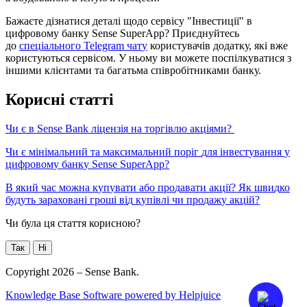
Б
а
ж
а
є
т
е
д
і
з
н
а
т
и
с
я
д
е
т
а
л
і
щ
о
д
о
с
е
р
в
і
с
у
"
І
н
в
е
с
т
и
ц
і
ї
"
в
ц
и
ф
р
о
в
о
м
у
б
а
н
к
у
Sense
SuperApp
?
П
р
и
є
д
н
у
й
т
е
с
ь
д
о
с
п
е
ц
і
а
л
ь
н
о
г
о
Telegram
ч
а
т
у
к
о
р
и
с
т
у
в
а
ч
і
в
д
о
д
а
т
к
у
,
я
к
і
в
ж
е
к
о
р
и
с
т
у
ю
т
ь
с
я
с
е
р
в
і
с
о
м
.
У
н
ь
о
м
у
в
и
м
о
ж
е
т
е
п
о
с
п
і
л
к
у
в
а
т
и
с
я
з
і
н
ш
и
м
и
к
л
і
є
н
т
а
м
и
т
а
б
а
г
а
т
ь
м
а
с
п
і
в
р
о
б
і
т
н
и
к
а
м
и
б
а
н
к
у
.
К
о
р
и
с
н
і
с
т
а
т
т
і
Ч
и
є
в
Sense
Bank
л
і
ц
е
н
з
і
я
н
а
т
о
р
г
і
в
л
ю
а
к
ц
і
я
м
и
?
Ч
и
є
м
і
н
і
м
а
л
ь
н
и
й
т
а
м
а
к
с
и
м
а
л
ь
н
и
й
п
о
р
і
г
д
л
я
і
н
в
е
с
т
у
в
а
н
н
я
у
ц
и
ф
р
о
в
о
м
у
б
а
н
к
у
Sense
SuperApp
?
В
я
к
и
й
ч
а
с
м
о
ж
н
а
к
у
п
у
в
а
т
и
а
б
о
п
р
о
д
а
в
а
т
и
а
к
ц
і
ї
?
Я
к
ш
в
и
д
к
о
б
у
д
у
т
ь
з
а
р
а
х
о
в
а
н
і
г
р
о
ш
і
в
і
д
к
у
п
і
в
л
і
ч
и
п
р
о
д
а
ж
у
а
к
ц
і
й
?
Чи була ця стаття корисною?
Так
Ні
Copyright 2026 – Sense Bank.
Knowledge Base Software powered by Helpjuice