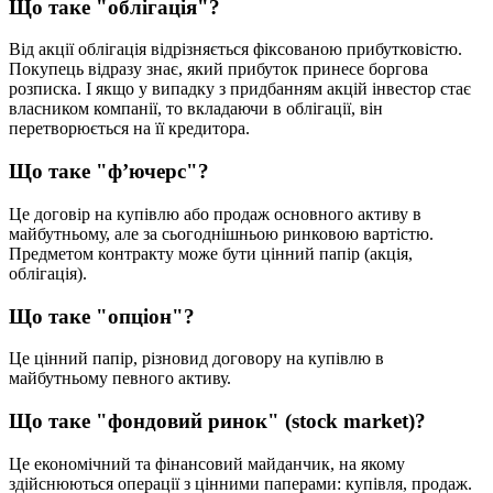
Щ
о
т
а
к
е
"
о
б
л
і
г
а
ц
і
я
"
?
В
і
д
а
к
ц
і
ї
о
б
л
і
г
а
ц
і
я
в
і
д
р
і
з
н
я
є
т
ь
с
я
ф
і
к
с
о
в
а
н
о
ю
п
р
и
б
у
т
к
о
в
і
с
т
ю
.
П
о
к
у
п
е
ц
ь
в
і
д
р
а
з
у
з
н
а
є
,
я
к
и
й
п
р
и
б
у
т
о
к
п
р
и
н
е
с
е
б
о
р
г
о
в
а
р
о
з
п
и
с
к
а
.
І
я
к
щ
о
у
в
и
п
а
д
к
у
з
п
р
и
д
б
а
н
н
я
м
а
к
ц
і
й
і
н
в
е
с
т
о
р
с
т
а
є
в
л
а
с
н
и
к
о
м
к
о
м
п
а
н
і
ї
,
т
о
в
к
л
а
д
а
ю
ч
и
в
о
б
л
і
г
а
ц
і
ї
,
в
і
н
п
е
р
е
т
в
о
р
ю
є
т
ь
с
я
н
а
ї
ї
к
р
е
д
и
т
о
р
а
.
Щ
о
т
а
к
е
"
ф
’
ю
ч
е
р
с
"
?
Ц
е
д
о
г
о
в
і
р
н
а
к
у
п
і
в
л
ю
а
б
о
п
р
о
д
а
ж
о
с
н
о
в
н
о
г
о
а
к
т
и
в
у
в
м
а
й
б
у
т
н
ь
о
м
у
,
а
л
е
з
а
с
ь
о
г
о
д
н
і
ш
н
ь
о
ю
р
и
н
к
о
в
о
ю
в
а
р
т
і
с
т
ю
.
П
р
е
д
м
е
т
о
м
к
о
н
т
р
а
к
т
у
м
о
ж
е
б
у
т
и
ц
і
н
н
и
й
п
а
п
і
р
(
а
к
ц
і
я
,
о
б
л
і
г
а
ц
і
я
)
.
Щ
о
т
а
к
е
"
о
п
ц
і
о
н
"
?
Ц
е
ц
і
н
н
и
й
п
а
п
і
р
,
р
і
з
н
о
в
и
д
д
о
г
о
в
о
р
у
н
а
к
у
п
і
в
л
ю
в
м
а
й
б
у
т
н
ь
о
м
у
п
е
в
н
о
г
о
а
к
т
и
в
у
.
Щ
о
т
а
к
е
"
ф
о
н
д
о
в
и
й
р
и
н
о
к
"
(
stock
market
)
?
Ц
е
е
к
о
н
о
м
і
ч
н
и
й
т
а
ф
і
н
а
н
с
о
в
и
й
м
а
й
д
а
н
ч
и
к
,
н
а
я
к
о
м
у
з
д
і
й
с
н
ю
ю
т
ь
с
я
о
п
е
р
а
ц
і
ї
з
ц
і
н
н
и
м
и
п
а
п
е
р
а
м
и
:
к
у
п
і
в
л
я
,
п
р
о
д
а
ж
.