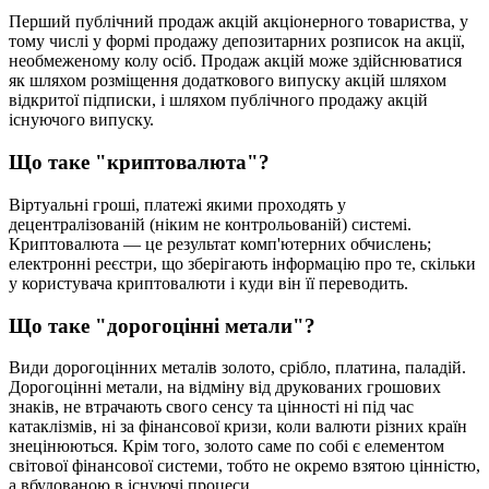
П
е
р
ш
и
й
п
у
б
л
і
ч
н
и
й
п
р
о
д
а
ж
а
к
ц
і
й
а
к
ц
і
о
н
е
р
н
о
г
о
т
о
в
а
р
и
с
т
в
а
,
у
т
о
м
у
ч
и
с
л
і
у
ф
о
р
м
і
п
р
о
д
а
ж
у
д
е
п
о
з
и
т
а
р
н
и
х
р
о
з
п
и
с
о
к
н
а
а
к
ц
і
ї
,
н
е
о
б
м
е
ж
е
н
о
м
у
к
о
л
у
о
с
і
б
.
П
р
о
д
а
ж
а
к
ц
і
й
м
о
ж
е
з
д
і
й
с
н
ю
в
а
т
и
с
я
я
к
ш
л
я
х
о
м
р
о
з
м
і
щ
е
н
н
я
д
о
д
а
т
к
о
в
о
г
о
в
и
п
у
с
к
у
а
к
ц
і
й
ш
л
я
х
о
м
в
і
д
к
р
и
т
о
ї
п
і
д
п
и
с
к
и
,
і
ш
л
я
х
о
м
п
у
б
л
і
ч
н
о
г
о
п
р
о
д
а
ж
у
а
к
ц
і
й
і
с
н
у
ю
ч
о
г
о
в
и
п
у
с
к
у
.
Щ
о
т
а
к
е
"
к
р
и
п
т
о
в
а
л
ю
т
а
"
?
В
і
р
т
у
а
л
ь
н
і
г
р
о
ш
і
,
п
л
а
т
е
ж
і
я
к
и
м
и
п
р
о
х
о
д
я
т
ь
у
д
е
ц
е
н
т
р
а
л
і
з
о
в
а
н
і
й
(
н
і
к
и
м
н
е
к
о
н
т
р
о
л
ь
о
в
а
н
і
й
)
с
и
с
т
е
м
і
.
К
р
и
п
т
о
в
а
л
ю
т
а
—
ц
е
р
е
з
у
л
ь
т
а
т
к
о
м
п
'
ю
т
е
р
н
и
х
о
б
ч
и
с
л
е
н
ь
;
е
л
е
к
т
р
о
н
н
і
р
е
є
с
т
р
и
,
щ
о
з
б
е
р
і
г
а
ю
т
ь
і
н
ф
о
р
м
а
ц
і
ю
п
р
о
т
е
,
с
к
і
л
ь
к
и
у
к
о
р
и
с
т
у
в
а
ч
а
к
р
и
п
т
о
в
а
л
ю
т
и
і
к
у
д
и
в
і
н
ї
ї
п
е
р
е
в
о
д
и
т
ь
.
Щ
о
т
а
к
е
"
д
о
р
о
г
о
ц
і
н
н
і
м
е
т
а
л
и
"
?
В
и
д
и
д
о
р
о
г
о
ц
і
н
н
и
х
м
е
т
а
л
і
в
з
о
л
о
т
о
,
с
р
і
б
л
о
,
п
л
а
т
и
н
а
,
п
а
л
а
д
і
й
.
Д
о
р
о
г
о
ц
і
н
н
і
м
е
т
а
л
и
,
н
а
в
і
д
м
і
н
у
в
і
д
д
р
у
к
о
в
а
н
и
х
г
р
о
ш
о
в
и
х
з
н
а
к
і
в
,
н
е
в
т
р
а
ч
а
ю
т
ь
с
в
о
г
о
с
е
н
с
у
т
а
ц
і
н
н
о
с
т
і
н
і
п
і
д
ч
а
с
к
а
т
а
к
л
і
з
м
і
в
,
н
і
з
а
ф
і
н
а
н
с
о
в
о
ї
к
р
и
з
и
,
к
о
л
и
в
а
л
ю
т
и
р
і
з
н
и
х
к
р
а
ї
н
з
н
е
ц
і
н
ю
ю
т
ь
с
я
.
К
р
і
м
т
о
г
о
,
з
о
л
о
т
о
с
а
м
е
п
о
с
о
б
і
є
е
л
е
м
е
н
т
о
м
с
в
і
т
о
в
о
ї
ф
і
н
а
н
с
о
в
о
ї
с
и
с
т
е
м
и
,
т
о
б
т
о
н
е
о
к
р
е
м
о
в
з
я
т
о
ю
ц
і
н
н
і
с
т
ю
,
а
в
б
у
д
о
в
а
н
о
ю
в
і
с
н
у
ю
ч
і
п
р
о
ц
е
с
и
.