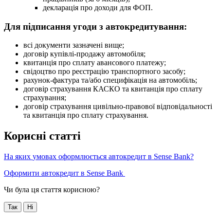
д
е
к
л
а
р
а
ц
і
я
п
р
о
д
о
х
о
д
и
д
л
я
Ф
О
П
.
Д
л
я
п
і
д
п
и
с
а
н
н
я
у
г
о
д
и
з
а
в
т
о
к
р
е
д
и
т
у
в
а
н
н
я
:
в
с
і
д
о
к
у
м
е
н
т
и
з
а
з
н
а
ч
е
н
і
в
и
щ
е
;
д
о
г
о
в
і
р
к
у
п
і
в
л
і
-
п
р
о
д
а
ж
у
а
в
т
о
м
о
б
і
л
я
;
к
в
и
т
а
н
ц
і
я
п
р
о
с
п
л
а
т
у
а
в
а
н
с
о
в
о
г
о
п
л
а
т
е
ж
у
;
с
в
і
д
о
ц
т
в
о
п
р
о
р
е
є
с
т
р
а
ц
і
ю
т
р
а
н
с
п
о
р
т
н
о
г
о
з
а
с
о
б
у
;
р
а
х
у
н
о
к
-
ф
а
к
т
у
р
а
т
а
/
а
б
о
с
п
е
ц
и
ф
і
к
а
ц
і
я
н
а
а
в
т
о
м
о
б
і
л
ь
;
д
о
г
о
в
і
р
с
т
р
а
х
у
в
а
н
н
я
К
А
С
К
О
т
а
к
в
и
т
а
н
ц
і
я
п
р
о
с
п
л
а
т
у
с
т
р
а
х
у
в
а
н
н
я
;
д
о
г
о
в
і
р
с
т
р
а
х
у
в
а
н
н
я
ц
и
в
і
л
ь
н
о
-
п
р
а
в
о
в
о
ї
в
і
д
п
о
в
і
д
а
л
ь
н
о
с
т
і
т
а
к
в
и
т
а
н
ц
і
я
п
р
о
с
п
л
а
т
у
с
т
р
а
х
у
в
а
н
н
я
.
К
о
р
и
с
н
і
с
т
а
т
т
і
Н
а
я
к
и
х
у
м
о
в
а
х
о
ф
о
р
м
л
ю
є
т
ь
с
я
а
в
т
о
к
р
е
д
и
т
в
Sense
Bank
?
О
ф
о
р
м
и
т
и
а
в
т
о
к
р
е
д
и
т
в
Sense
Bank
Чи була ця стаття корисною?
Так
Ні