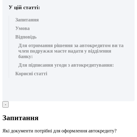
У цій статті:
Запитання
Умова
Відповідь
Для отримання рішення за автокредитом ви та
член подружжя маєте надати у відділення
банку:
Для підписання угоди з автокредитування:
Корисні статті
-
З
а
п
и
т
а
н
н
я
Я
к
і
д
о
к
у
м
е
н
т
и
п
о
т
р
і
б
н
і
д
л
я
о
ф
о
р
м
л
е
н
н
я
а
в
т
о
к
р
е
д
и
т
у
?