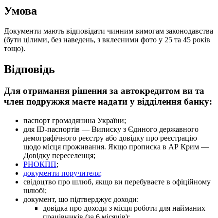
У
м
о
в
а
Д
о
к
у
м
е
н
т
и
м
а
ю
т
ь
в
і
д
п
о
в
і
д
а
т
и
ч
и
н
н
и
м
в
и
м
о
г
а
м
з
а
к
о
н
о
д
а
в
с
т
в
а
(
б
у
т
и
ц
і
л
и
м
и
,
б
е
з
н
а
в
е
д
е
н
ь
,
з
в
к
л
е
є
н
и
м
и
ф
о
т
о
у
25
т
а
45
р
о
к
і
в
т
о
щ
о
)
.
В
і
д
п
о
в
і
д
ь
Д
л
я
о
т
р
и
м
а
н
н
я
р
і
ш
е
н
н
я
з
а
а
в
т
о
к
р
е
д
и
т
о
м
в
и
т
а
ч
л
е
н
п
о
д
р
у
ж
ж
я
м
а
є
т
е
н
а
д
а
т
и
у
в
і
д
д
і
л
е
н
н
я
б
а
н
к
у
:
п
а
с
п
о
р
т
г
р
о
м
а
д
я
н
и
н
а
У
к
р
а
ї
н
и
;
д
л
я
ID
-
п
а
с
п
о
р
т
і
в
—
В
и
п
и
с
к
у
з
Є
д
и
н
о
г
о
д
е
р
ж
а
в
н
о
г
о
д
е
м
о
г
р
а
ф
і
ч
н
о
г
о
р
е
є
с
т
р
у
а
б
о
д
о
в
і
д
к
у
п
р
о
р
е
є
с
т
р
а
ц
і
ю
щ
о
д
о
м
і
с
ц
я
п
р
о
ж
и
в
а
н
н
я
.
Я
к
щ
о
п
р
о
п
и
с
к
а
в
А
Р
К
р
и
м
—
Д
о
в
і
д
к
у
п
е
р
е
с
е
л
е
н
ц
я
;
Р
Н
О
К
П
П
;
д
о
к
у
м
е
н
т
и
п
о
р
у
ч
и
т
е
л
я
;
с
в
і
д
о
ц
т
в
о
п
р
о
ш
л
ю
б
,
я
к
щ
о
в
и
п
е
р
е
б
у
в
а
є
т
е
в
о
ф
і
ц
і
й
н
о
м
у
ш
л
ю
б
і
;
д
о
к
у
м
е
н
т
,
щ
о
п
і
д
т
в
е
р
д
ж
у
є
д
о
х
о
д
и
:
д
о
в
і
д
к
а
п
р
о
д
о
х
о
д
и
з
м
і
с
ц
я
р
о
б
о
т
и
д
л
я
н
а
й
м
а
н
и
х
п
р
а
ц
і
в
н
и
к
і
в
(
з
а
6
м
і
с
я
ц
і
в
)
;