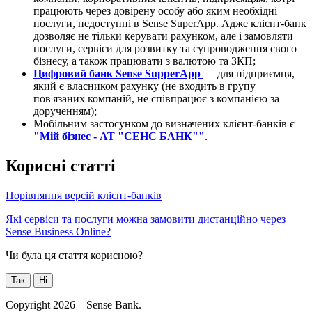
п
р
а
ц
ю
ю
т
ь
ч
е
р
е
з
д
о
в
і
р
е
н
у
о
с
о
б
у
а
б
о
я
к
и
м
н
е
о
б
х
і
д
н
і
п
о
с
л
у
г
и
,
н
е
д
о
с
т
у
п
н
і
в
Sense
SuperApp
.
А
д
ж
е
к
л
і
є
н
т
-
б
а
н
к
д
о
з
в
о
л
я
є
н
е
т
і
л
ь
к
и
к
е
р
у
в
а
т
и
р
а
х
у
н
к
о
м
,
а
л
е
і
з
а
м
о
в
л
я
т
и
п
о
с
л
у
г
и
,
с
е
р
в
і
с
и
д
л
я
р
о
з
в
и
т
к
у
т
а
с
у
п
р
о
в
о
д
ж
е
н
н
я
с
в
о
г
о
б
і
з
н
е
с
у
,
а
т
а
к
о
ж
п
р
а
ц
ю
в
а
т
и
з
в
а
л
ю
т
о
ю
т
а
З
К
П
;
Ц
и
ф
р
о
в
и
й
б
а
н
к
Sense
SupperApp
—
д
л
я
п
і
д
п
р
и
є
м
ц
я
,
я
к
и
й
є
в
л
а
с
н
и
к
о
м
р
а
х
у
н
к
у
(
н
е
в
х
о
д
и
т
ь
в
г
р
у
п
у
п
о
в
'
я
з
а
н
и
х
к
о
м
п
а
н
і
й
,
н
е
с
п
і
в
п
р
а
ц
ю
є
з
к
о
м
п
а
н
і
є
ю
з
а
д
о
р
у
ч
е
н
н
я
м
)
;
М
о
б
і
л
ь
н
и
м
з
а
с
т
о
с
у
н
к
о
м
д
о
в
и
з
н
а
ч
е
н
и
х
к
л
і
є
н
т
-
б
а
н
к
і
в
є
"
М
і
й
б
і
з
н
е
с
-
А
Т
"
С
Е
Н
С
Б
А
Н
К
"
"
.
К
о
р
и
с
н
і
с
т
а
т
т
і
П
о
р
і
в
н
я
н
н
я
в
е
р
с
і
й
к
л
і
є
н
т
-
б
а
н
к
і
в
Я
к
і
с
е
р
в
і
с
и
т
а
п
о
с
л
у
г
и
м
о
ж
н
а
з
а
м
о
в
и
т
и
д
и
с
т
а
н
ц
і
й
н
о
ч
е
р
е
з
Sense
Business
Online
?
Чи була ця стаття корисною?
Так
Ні
Copyright 2026 – Sense Bank.