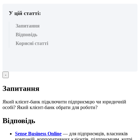
У цій статті:
Запитання
Відповідь
Корисні статті
-
З
а
п
и
т
а
н
н
я
Я
к
и
й
к
л
і
є
н
т
-
б
а
н
к
п
і
д
к
л
ю
ч
и
т
и
п
і
д
п
р
и
є
м
ц
ю
ч
и
ю
р
и
д
и
ч
н
і
й
о
с
о
б
і
?
Я
к
и
й
к
л
і
є
н
т
-
б
а
н
к
о
б
р
а
т
и
д
л
я
р
о
б
о
т
и
?
В
і
д
п
о
в
і
д
ь
Sense
Business
Online
—
д
л
я
п
і
д
п
р
и
є
м
ц
і
в
,
в
л
а
с
н
и
к
і
в
к
о
м
п
а
н
і
й
,
к
о
р
п
о
р
а
т
и
в
н
и
х
к
л
і
є
н
т
і
в
,
п
і
д
п
р
и
є
м
ц
я
м
,
к
о
т
р
і