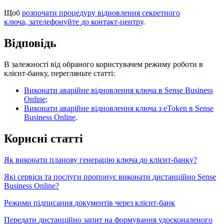
Щ
о
б
р
о
з
п
о
ч
а
т
и
п
р
о
ц
е
д
у
р
у
в
і
д
н
о
в
л
е
н
н
я
с
е
к
р
е
т
н
о
г
о
к
л
ю
ч
а
,
з
а
т
е
л
е
ф
о
н
у
й
т
е
д
о
к
о
н
т
а
к
т
-
ц
е
н
т
р
у
.
В
і
д
п
о
в
і
д
ь
В
з
а
л
е
ж
н
о
с
т
і
в
і
д
о
б
р
а
н
о
г
о
к
о
р
и
с
т
у
в
а
ч
е
м
р
е
ж
и
м
у
р
о
б
о
т
и
в
к
л
і
є
н
т
-
б
а
н
к
у
,
п
е
р
е
г
л
я
н
ь
т
е
с
т
а
т
т
і
:
В
и
к
о
н
а
т
и
а
в
а
р
і
й
н
е
в
і
д
н
о
в
л
е
н
н
я
к
л
ю
ч
а
в
Sense
Business
Online
;
В
и
к
о
н
а
т
и
а
в
а
р
і
й
н
е
в
і
д
н
о
в
л
е
н
н
я
к
л
ю
ч
а
з
eToken
в
Sense
Business
Online
.
К
о
р
и
с
н
і
с
т
а
т
т
і
Я
к
в
и
к
о
н
а
т
и
п
л
а
н
о
в
у
г
е
н
е
р
а
ц
і
ю
к
л
ю
ч
а
д
о
к
л
і
є
н
т
-
б
а
н
к
у
?
Я
к
і
с
е
р
в
і
с
и
т
а
п
о
с
л
у
г
и
п
р
о
п
о
н
у
є
в
и
к
о
н
а
т
и
д
и
с
т
а
н
ц
і
й
н
о
Sense
Business
Online
?
Р
е
ж
и
м
и
п
і
д
п
и
с
а
н
н
я
д
о
к
у
м
е
н
т
і
в
ч
е
р
е
з
к
л
і
є
н
т
-
б
а
н
к
П
е
р
е
д
а
т
и
д
и
с
т
а
н
ц
і
й
н
о
з
а
п
и
т
н
а
ф
о
р
м
у
в
а
н
н
я
у
д
о
с
к
о
н
а
л
е
н
о
г
о