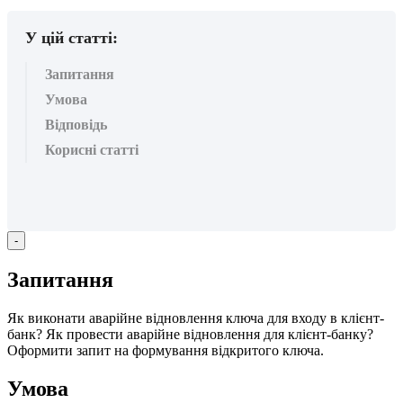
У цій статті:
Запитання
Умова
Відповідь
Корисні статті
-
З
а
п
и
т
а
н
н
я
Я
к
в
и
к
о
н
а
т
и
а
в
а
р
і
й
н
е
в
і
д
н
о
в
л
е
н
н
я
к
л
ю
ч
а
д
л
я
в
х
о
д
у
в
к
л
і
є
н
т
-
б
а
н
к
?
Я
к
п
р
о
в
е
с
т
и
а
в
а
р
і
й
н
е
в
і
д
н
о
в
л
е
н
н
я
д
л
я
к
л
і
є
н
т
-
б
а
н
к
у
?
О
ф
о
р
м
и
т
и
з
а
п
и
т
н
а
ф
о
р
м
у
в
а
н
н
я
в
і
д
к
р
и
т
о
г
о
к
л
ю
ч
а
.
У
м
о
в
а