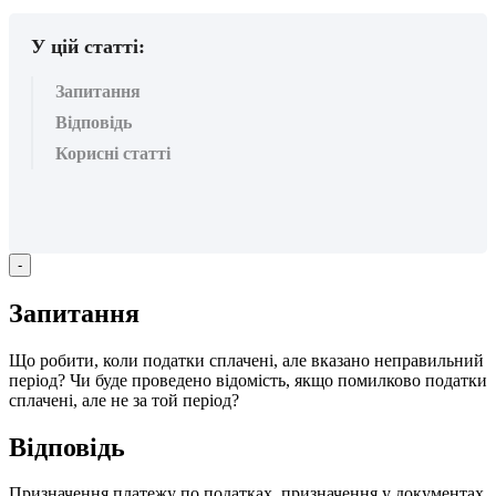
У цій статті:
Запитання
Відповідь
Корисні статті
-
З
а
п
и
т
а
н
н
я
Щ
о
р
о
б
и
т
и
,
к
о
л
и
п
о
д
а
т
к
и
с
п
л
а
ч
е
н
і
,
а
л
е
в
к
а
з
а
н
о
н
е
п
р
а
в
и
л
ь
н
и
й
п
е
р
і
о
д
?
Ч
и
б
у
д
е
п
р
о
в
е
д
е
н
о
в
і
д
о
м
і
с
т
ь
,
я
к
щ
о
п
о
м
и
л
к
о
в
о
п
о
д
а
т
к
и
с
п
л
а
ч
е
н
і
,
а
л
е
н
е
з
а
т
о
й
п
е
р
і
о
д
?
В
і
д
п
о
в
і
д
ь
П
р
и
з
н
а
ч
е
н
н
я
п
л
а
т
е
ж
у
п
о
п
о
д
а
т
к
а
х
,
п
р
и
з
н
а
ч
е
н
н
я
у
д
о
к
у
м
е
н
т
а
х