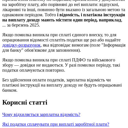
н
а
з
а
р
о
б
і
т
н
у
п
л
а
т
у
,
а
б
о
п
о
р
і
в
н
я
н
і
д
о
н
е
ї
в
и
п
л
а
т
и
:
в
і
д
п
у
с
к
н
і
,
л
і
к
а
р
н
я
н
і
т
а
і
н
ш
і
,
п
о
в
и
н
н
о
б
у
т
и
в
к
а
з
а
н
о
і
з
з
а
г
а
л
ь
н
о
ю
м
е
т
о
ю
т
а
о
д
н
а
к
о
в
и
м
п
е
р
і
о
д
о
м
.
Т
о
б
т
о
і
в
і
д
о
м
і
с
т
ь
,
і
п
л
а
т
і
ж
н
а
і
н
с
т
р
у
к
ц
і
я
н
а
в
и
п
л
а
т
у
д
о
х
о
д
у
м
а
ю
т
ь
м
і
с
т
и
т
и
о
д
и
н
п
е
р
і
о
д
,
н
а
п
р
и
к
л
а
д
,
.
.
.
з
а
б
е
р
е
з
е
н
ь
2025
.
Я
к
щ
о
п
о
м
и
л
к
а
в
и
н
и
к
л
а
п
р
и
с
п
л
а
т
і
є
д
и
н
о
г
о
в
н
е
с
к
у
,
т
о
д
л
я
о
п
р
а
ц
ю
в
а
н
н
я
в
і
д
о
м
о
с
т
і
с
п
л
а
т
і
т
ь
п
о
д
а
т
к
и
щ
е
р
а
з
а
б
о
н
а
д
а
й
т
е
д
о
в
і
д
к
у
-
р
о
з
р
а
х
у
н
о
к
,
я
к
а
в
і
д
п
о
в
і
д
а
є
в
и
м
о
г
а
м
(
п
о
л
е
"
І
н
ф
о
р
м
а
ц
і
я
д
л
я
б
а
н
к
у
"
о
б
о
в
'
я
з
к
о
в
е
д
л
я
з
а
п
о
в
н
е
н
н
я
)
.
Я
к
щ
о
п
о
м
и
л
к
а
в
и
н
и
к
л
а
п
р
и
с
п
л
а
т
і
П
Д
Ф
О
т
а
в
і
й
с
ь
к
о
в
о
г
о
з
б
о
р
у
—
д
о
в
і
д
к
и
н
е
в
и
д
а
ю
т
ь
с
я
.
У
р
а
з
і
п
о
м
и
л
к
и
п
е
р
і
о
д
у
,
т
а
к
і
п
о
д
а
т
к
и
о
п
л
а
ч
у
ю
т
ь
с
я
п
о
в
т
о
р
н
о
.
Б
е
з
з
д
і
й
с
н
е
н
н
я
о
п
л
а
т
и
п
о
д
а
т
к
і
в
,
з
а
р
п
л
а
т
н
а
в
і
д
о
м
і
с
т
ь
ч
и
п
л
а
т
і
ж
н
і
і
н
с
т
р
у
к
ц
і
ї
н
а
в
и
п
л
а
т
у
д
о
х
о
д
у
н
е
б
у
д
у
т
ь
о
п
р
а
ц
ь
о
в
а
н
і
б
а
н
к
о
м
.
К
о
р
и
с
н
і
с
т
а
т
т
і
Ч
о
м
у
в
і
д
х
и
л
я
є
т
ь
с
я
з
а
р
п
л
а
т
н
а
в
і
д
о
м
і
с
т
ь
?
Я
к
і
п
о
д
а
т
к
и
с
п
л
а
ч
у
в
а
т
и
п
р
и
в
и
п
л
а
т
і
з
а
р
о
б
і
т
н
о
ї
п
л
а
т
и
?