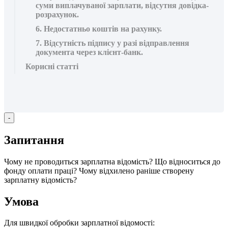
суми виплачуваної зарплати, відсутня довідка-
розрахунок.
6. Недостатньо коштів на рахунку.
7. Відсутність підпису у разі відправлення
документа через клієнт-банк.
Корисні статті
-
З
а
п
и
т
а
н
н
я
Ч
о
м
у
н
е
п
р
о
в
о
д
и
т
ь
с
я
з
а
р
п
л
а
т
н
а
в
і
д
о
м
і
с
т
ь
?
Щ
о
в
і
д
н
о
с
и
т
ь
с
я
д
о
ф
о
н
д
у
о
п
л
а
т
и
п
р
а
ц
і
?
Ч
о
м
у
в
і
д
х
и
л
е
н
о
р
а
н
і
ш
е
с
т
в
о
р
е
н
у
з
а
р
п
л
а
т
н
у
в
і
д
о
м
і
с
т
ь
?
У
м
о
в
а
Д
л
я
ш
в
и
д
к
о
ї
о
б
р
о
б
к
и
з
а
р
п
л
а
т
н
о
ї
в
і
д
о
м
о
с
т
і
: