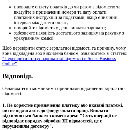
п
р
о
в
о
д
ь
т
е
о
п
л
а
т
у
п
о
д
а
т
к
і
в
д
о
ч
и
р
а
з
о
м
з
в
і
д
о
м
і
с
т
ю
т
а
в
к
а
з
у
й
т
е
в
п
р
и
з
н
а
ч
е
н
н
і
н
о
м
е
р
и
т
а
д
а
т
у
о
п
л
а
т
и
п
л
а
т
і
ж
н
и
х
і
н
с
т
р
у
к
ц
і
й
з
а
п
о
д
а
т
к
а
м
и
,
я
к
щ
о
є
з
н
а
ч
н
и
й
і
н
т
е
р
в
а
л
м
і
ж
д
а
т
а
м
и
о
п
л
а
т
;
с
т
в
о
р
ю
й
т
е
в
і
д
о
м
і
с
т
ь
у
д
е
н
ь
в
и
п
л
а
т
и
з
а
р
п
л
а
т
и
;
з
а
б
е
з
п
е
ч
т
е
н
а
я
в
н
і
с
т
ь
д
о
с
т
а
т
н
ь
о
г
о
з
а
л
и
ш
к
у
н
а
р
а
х
у
н
к
у
з
у
р
а
х
у
в
а
н
н
я
м
к
о
м
і
с
і
ї
.
Щ
о
б
п
е
р
е
в
і
р
и
т
и
с
т
а
т
у
с
з
а
р
п
л
а
т
н
о
ї
в
і
д
о
м
о
с
т
і
т
а
п
р
и
ч
и
н
у
,
ч
о
м
у
в
о
н
а
в
і
д
к
л
а
д
е
н
а
а
б
о
в
і
д
х
и
л
е
н
а
б
а
н
к
о
м
,
о
з
н
а
й
о
м
т
е
с
ь
з
і
с
т
а
т
т
е
ю
:
“
П
е
р
е
в
і
р
и
т
и
с
т
а
т
у
с
з
а
р
п
л
а
т
н
о
ї
в
і
д
о
м
о
с
т
і
в
Sense
Business
Online
”
.
В
і
д
п
о
в
і
д
ь
О
з
н
а
й
о
м
т
е
с
ь
з
м
о
ж
л
и
в
и
м
и
п
р
и
ч
и
н
а
м
и
в
і
д
х
и
л
е
н
н
я
з
а
р
п
л
а
т
н
о
ї
в
і
д
о
м
о
с
т
і
.
1
.
Н
е
к
о
р
е
к
т
н
е
п
р
и
з
н
а
ч
е
н
н
я
п
л
а
т
е
ж
у
а
б
о
в
к
а
з
а
н
і
п
л
а
т
е
ж
і
,
я
к
і
н
е
п
і
д
л
я
г
а
ю
т
ь
д
о
ф
о
н
д
у
о
п
л
а
т
и
п
р
а
ц
і
.
В
и
п
л
а
т
и
в
і
д
х
и
л
я
ю
т
ь
с
я
б
а
н
к
о
м
з
к
о
м
е
н
т
а
р
е
м
:
"
С
у
т
ь
о
п
е
р
а
ц
і
ї
н
е
в
і
д
п
о
в
і
д
а
є
п
о
р
я
д
к
у
о
б
р
о
б
к
и
З
П
в
і
д
о
м
о
с
т
е
й
,
ц
е
є
п
о
р
у
ш
е
н
н
я
м
д
о
г
о
в
о
р
у
"
.