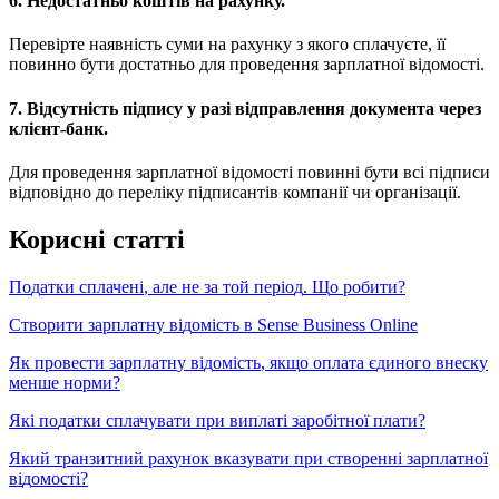
6
.
Н
е
д
о
с
т
а
т
н
ь
о
к
о
ш
т
і
в
н
а
р
а
х
у
н
к
у
.
П
е
р
е
в
і
р
т
е
н
а
я
в
н
і
с
т
ь
с
у
м
и
н
а
р
а
х
у
н
к
у
з
я
к
о
г
о
с
п
л
а
ч
у
є
т
е
,
ї
ї
п
о
в
и
н
н
о
б
у
т
и
д
о
с
т
а
т
н
ь
о
д
л
я
п
р
о
в
е
д
е
н
н
я
з
а
р
п
л
а
т
н
о
ї
в
і
д
о
м
о
с
т
і
.
7
.
В
і
д
с
у
т
н
і
с
т
ь
п
і
д
п
и
с
у
у
р
а
з
і
в
і
д
п
р
а
в
л
е
н
н
я
д
о
к
у
м
е
н
т
а
ч
е
р
е
з
к
л
і
є
н
т
-
б
а
н
к
.
Д
л
я
п
р
о
в
е
д
е
н
н
я
з
а
р
п
л
а
т
н
о
ї
в
і
д
о
м
о
с
т
і
п
о
в
и
н
н
і
б
у
т
и
в
с
і
п
і
д
п
и
с
и
в
і
д
п
о
в
і
д
н
о
д
о
п
е
р
е
л
і
к
у
п
і
д
п
и
с
а
н
т
і
в
к
о
м
п
а
н
і
ї
ч
и
о
р
г
а
н
і
з
а
ц
і
ї
.
К
о
р
и
с
н
і
с
т
а
т
т
і
П
о
д
а
т
к
и
с
п
л
а
ч
е
н
і
,
а
л
е
н
е
з
а
т
о
й
п
е
р
і
о
д
.
Щ
о
р
о
б
и
т
и
?
С
т
в
о
р
и
т
и
з
а
р
п
л
а
т
н
у
в
і
д
о
м
і
с
т
ь
в
Sense
Business
Online
Я
к
п
р
о
в
е
с
т
и
з
а
р
п
л
а
т
н
у
в
і
д
о
м
і
с
т
ь
,
я
к
щ
о
о
п
л
а
т
а
є
д
и
н
о
г
о
в
н
е
с
к
у
м
е
н
ш
е
н
о
р
м
и
?
Я
к
і
п
о
д
а
т
к
и
с
п
л
а
ч
у
в
а
т
и
п
р
и
в
и
п
л
а
т
і
з
а
р
о
б
і
т
н
о
ї
п
л
а
т
и
?
Я
к
и
й
т
р
а
н
з
и
т
н
и
й
р
а
х
у
н
о
к
в
к
а
з
у
в
а
т
и
п
р
и
с
т
в
о
р
е
н
н
і
з
а
р
п
л
а
т
н
о
ї
в
і
д
о
м
о
с
т
і
?