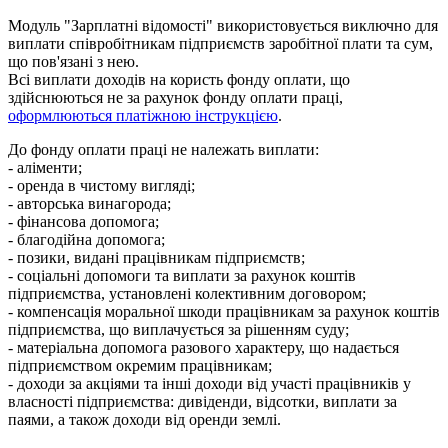
М
о
д
у
л
ь
"
З
а
р
п
л
а
т
н
і
в
і
д
о
м
о
с
т
і
"
в
и
к
о
р
и
с
т
о
в
у
є
т
ь
с
я
в
и
к
л
ю
ч
н
о
д
л
я
в
и
п
л
а
т
и
с
п
і
в
р
о
б
і
т
н
и
к
а
м
п
і
д
п
р
и
є
м
с
т
в
з
а
р
о
б
і
т
н
о
ї
п
л
а
т
и
т
а
с
у
м
,
щ
о
п
о
в
'
я
з
а
н
і
з
н
е
ю
.
В
с
і
в
и
п
л
а
т
и
д
о
х
о
д
і
в
н
а
к
о
р
и
с
т
ь
ф
о
н
д
у
о
п
л
а
т
и
,
щ
о
з
д
і
й
с
н
ю
ю
т
ь
с
я
н
е
з
а
р
а
х
у
н
о
к
ф
о
н
д
у
о
п
л
а
т
и
п
р
а
ц
і
,
о
ф
о
р
м
л
ю
ю
т
ь
с
я
п
л
а
т
і
ж
н
о
ю
і
н
с
т
р
у
к
ц
і
є
ю
.
Д
о
ф
о
н
д
у
о
п
л
а
т
и
п
р
а
ц
і
н
е
н
а
л
е
ж
а
т
ь
в
и
п
л
а
т
и
:
-
а
л
і
м
е
н
т
и
;
-
о
р
е
н
д
а
в
ч
и
с
т
о
м
у
в
и
г
л
я
д
і
;
-
а
в
т
о
р
с
ь
к
а
в
и
н
а
г
о
р
о
д
а
;
-
ф
і
н
а
н
с
о
в
а
д
о
п
о
м
о
г
а
;
-
б
л
а
г
о
д
і
й
н
а
д
о
п
о
м
о
г
а
;
-
п
о
з
и
к
и
,
в
и
д
а
н
і
п
р
а
ц
і
в
н
и
к
а
м
п
і
д
п
р
и
є
м
с
т
в
;
-
с
о
ц
і
а
л
ь
н
і
д
о
п
о
м
о
г
и
т
а
в
и
п
л
а
т
и
з
а
р
а
х
у
н
о
к
к
о
ш
т
і
в
п
і
д
п
р
и
є
м
с
т
в
а
,
у
с
т
а
н
о
в
л
е
н
і
к
о
л
е
к
т
и
в
н
и
м
д
о
г
о
в
о
р
о
м
;
-
к
о
м
п
е
н
с
а
ц
і
я
м
о
р
а
л
ь
н
о
ї
ш
к
о
д
и
п
р
а
ц
і
в
н
и
к
а
м
з
а
р
а
х
у
н
о
к
к
о
ш
т
і
в
п
і
д
п
р
и
є
м
с
т
в
а
,
щ
о
в
и
п
л
а
ч
у
є
т
ь
с
я
з
а
р
і
ш
е
н
н
я
м
с
у
д
у
;
-
м
а
т
е
р
і
а
л
ь
н
а
д
о
п
о
м
о
г
а
р
а
з
о
в
о
г
о
х
а
р
а
к
т
е
р
у
,
щ
о
н
а
д
а
є
т
ь
с
я
п
і
д
п
р
и
є
м
с
т
в
о
м
о
к
р
е
м
и
м
п
р
а
ц
і
в
н
и
к
а
м
;
-
д
о
х
о
д
и
з
а
а
к
ц
і
я
м
и
т
а
і
н
ш
і
д
о
х
о
д
и
в
і
д
у
ч
а
с
т
і
п
р
а
ц
і
в
н
и
к
і
в
у
в
л
а
с
н
о
с
т
і
п
і
д
п
р
и
є
м
с
т
в
а
:
д
и
в
і
д
е
н
д
и
,
в
і
д
с
о
т
к
и
,
в
и
п
л
а
т
и
з
а
п
а
я
м
и
,
а
т
а
к
о
ж
д
о
х
о
д
и
в
і
д
о
р
е
н
д
и
з
е
м
л
і
.