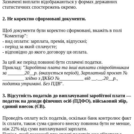
З
а
з
н
а
ч
е
н
і
в
и
п
л
а
т
и
в
і
д
о
б
р
а
ж
а
ю
т
ь
с
я
у
ф
о
р
м
а
х
д
е
р
ж
а
в
н
и
х
с
т
а
т
и
с
т
и
ч
н
и
х
с
п
о
с
т
е
р
е
ж
е
н
ь
о
к
р
е
м
о
.
2
.
Н
е
к
о
р
е
к
т
н
о
с
ф
о
р
м
о
в
а
н
і
д
о
к
у
м
е
н
т
и
.
Щ
о
б
д
о
к
у
м
е
н
т
и
б
у
л
и
к
о
р
е
к
т
н
о
с
ф
о
р
м
о
в
а
н
і
,
в
к
а
ж
і
т
ь
в
п
о
л
і
"
К
о
м
е
н
т
а
р
"
:
-
в
и
д
о
п
л
а
т
и
:
з
а
р
п
л
а
т
а
,
п
р
е
м
і
я
,
в
і
д
п
у
с
к
н
і
;
-
п
е
р
і
о
д
з
а
я
к
и
й
с
п
л
а
ч
у
є
т
е
;
-
в
і
д
п
о
в
і
д
н
о
д
о
я
к
о
г
о
д
о
г
о
в
о
р
у
ц
я
о
п
л
а
т
а
.
З
а
ц
е
й
ж
е
п
е
р
і
о
д
п
о
в
и
н
н
і
б
у
т
и
с
п
л
а
ч
е
н
і
п
о
д
а
т
к
и
.
П
р
и
к
л
а
д
:
"
З
а
р
о
б
і
т
н
а
п
л
а
т
а
т
а
і
н
ш
і
в
и
п
л
а
т
и
с
п
і
в
р
о
б
і
т
н
и
к
а
м
з
а
_______20__
р
.
(
в
к
а
з
у
є
т
ь
с
я
п
е
р
і
о
д
)
,
З
а
р
п
л
а
т
н
и
й
п
р
о
є
к
т
№
_________
з
г
і
д
н
о
з
Д
К
Б
О
№
__________
в
і
д
__
.
__
.
20__
р
.
,
п
о
д
а
т
к
и
у
т
р
и
м
а
н
і
.
Б
е
з
П
Д
В
"
.
3
.
В
і
д
с
у
т
н
і
с
т
ь
п
о
д
а
т
к
і
в
д
о
в
и
п
л
а
ч
у
в
а
н
о
ї
з
а
р
о
б
і
т
н
о
ї
п
л
а
т
и
—
п
о
д
а
т
о
к
н
а
д
о
х
о
д
и
ф
і
з
и
ч
н
и
х
о
с
і
б
(
П
Д
Ф
О
)
,
в
і
й
с
ь
к
о
в
и
й
з
б
і
р
,
є
д
и
н
и
й
в
н
е
с
о
к
(
Є
В
)
.
П
р
о
в
е
д
і
т
ь
о
п
л
а
т
у
в
с
і
х
п
о
д
а
т
к
і
в
,
о
с
к
і
л
ь
к
и
б
а
н
к
к
о
н
т
р
о
л
ю
є
ф
а
к
т
ї
х
с
п
л
а
т
и
,
т
а
к
о
ж
с
у
м
а
є
д
и
н
о
г
о
в
н
е
с
к
у
п
о
в
и
н
н
а
б
у
т
и
н
е
м
е
н
ш
е
,
н
і
ж
22
%
в
і
д
с
у
м
и
в
и
п
л
а
ч
у
в
а
н
о
ї
з
а
р
п
л
а
т
и
.