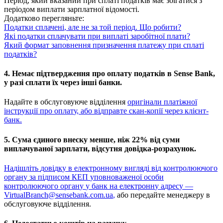
П
е
р
і
о
д
,
я
к
и
й
в
к
а
з
а
н
и
й
п
р
и
с
п
л
а
т
і
п
о
д
а
т
к
і
в
м
а
є
з
б
і
г
а
т
и
с
я
з
п
е
р
і
о
д
о
м
в
и
п
л
а
т
и
з
а
р
п
л
а
т
н
о
ї
в
і
д
о
м
о
с
т
і
.
Д
о
д
а
т
к
о
в
о
п
е
р
е
г
л
я
н
ь
т
е
:
П
о
д
а
т
к
и
с
п
л
а
ч
е
н
і
,
а
л
е
н
е
з
а
т
о
й
п
е
р
і
о
д
.
Щ
о
р
о
б
и
т
и
?
Я
к
і
п
о
д
а
т
к
и
с
п
л
а
ч
у
в
а
т
и
п
р
и
в
и
п
л
а
т
і
з
а
р
о
б
і
т
н
о
ї
п
л
а
т
и
?
Я
к
и
й
ф
о
р
м
а
т
з
а
п
о
в
н
е
н
н
я
п
р
и
з
н
а
ч
е
н
н
я
п
л
а
т
е
ж
у
п
р
и
с
п
л
а
т
і
п
о
д
а
т
к
і
в
?
4
.
Н
е
м
а
є
п
і
д
т
в
е
р
д
ж
е
н
н
я
п
р
о
о
п
л
а
т
у
п
о
д
а
т
к
і
в
в
Sense
Bank
,
у
р
а
з
і
с
п
л
а
т
и
ї
х
ч
е
р
е
з
і
н
ш
і
б
а
н
к
и
.
Н
а
д
а
й
т
е
в
о
б
с
л
у
г
о
в
у
ю
ч
е
в
і
д
д
і
л
е
н
н
я
о
р
и
г
і
н
а
л
и
п
л
а
т
і
ж
н
о
ї
і
н
с
т
р
у
к
ц
і
ї
п
р
о
о
п
л
а
т
у
,
а
б
о
в
і
д
п
р
а
в
т
е
с
к
а
н
-
к
о
п
і
ї
ч
е
р
е
з
к
л
і
є
н
т
-
б
а
н
к
.
5
.
С
у
м
а
є
д
и
н
о
г
о
в
н
е
с
к
у
м
е
н
ш
е
,
н
і
ж
22
%
в
і
д
с
у
м
и
в
и
п
л
а
ч
у
в
а
н
о
ї
з
а
р
п
л
а
т
и
,
в
і
д
с
у
т
н
я
д
о
в
і
д
к
а
-
р
о
з
р
а
х
у
н
о
к
.
Н
а
д
і
ш
л
і
т
ь
д
о
в
і
д
к
у
в
е
л
е
к
т
р
о
н
н
о
м
у
в
и
г
л
я
д
і
в
і
д
к
о
н
т
р
о
л
ю
ю
ч
о
г
о
о
р
г
а
н
у
з
а
п
і
д
п
и
с
о
м
К
Е
П
у
п
о
в
н
о
в
а
ж
е
н
о
ї
о
с
о
б
и
к
о
н
т
р
о
л
ю
ю
ч
о
г
о
о
р
г
а
н
у
у
б
а
н
к
н
а
е
л
е
к
т
р
о
н
н
у
а
д
р
е
с
у
—
VirtualBranch
@
sensebank
.
com
.
ua
,
а
б
о
п
е
р
е
д
а
й
т
е
м
е
н
е
д
ж
е
р
у
в
о
б
с
л
у
г
о
в
у
ю
ч
е
в
і
д
д
і
л
е
н
н
я
.