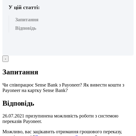
У цій статті:
Запитання
Відповідь
-
З
а
п
и
т
а
н
н
я
Ч
и
с
п
і
в
п
р
а
ц
ю
є
Sense
Bank
з
Payoneer
?
Я
к
в
и
в
е
с
т
и
к
о
ш
т
и
з
Payoneer
н
а
к
а
р
т
к
у
Sense
Bank
?
В
і
д
п
о
в
і
д
ь
26
.
07
.
2021
п
р
и
з
у
п
и
н
е
н
а
м
о
ж
л
и
в
і
с
т
ь
р
о
б
о
т
и
з
с
и
с
т
е
м
о
ю
п
е
р
е
к
а
з
і
в
Payoneer
.
М
о
ж
л
и
в
о
,
в
а
с
з
а
ц
і
к
а
в
и
т
ь
о
т
р
и
м
а
н
н
я
г
р
о
ш
о
в
о
г
о
п
е
р
е
к
а
з
у
,