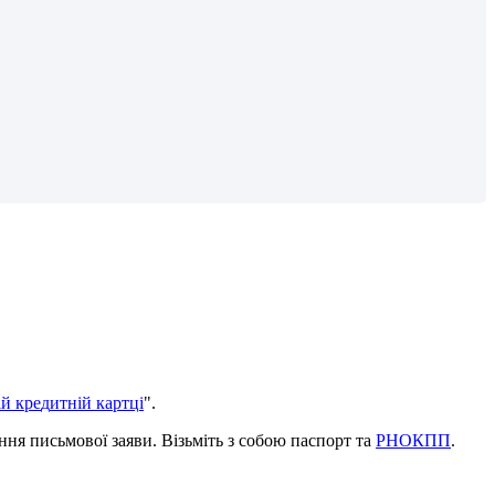
і
й
к
р
е
д
и
т
н
і
й
к
а
р
т
ц
і
"
.
н
н
я
п
и
с
ь
м
о
в
о
ї
з
а
я
в
и
.
В
і
з
ь
м
і
т
ь
з
с
о
б
о
ю
п
а
с
п
о
р
т
т
а
Р
Н
О
К
П
П
.