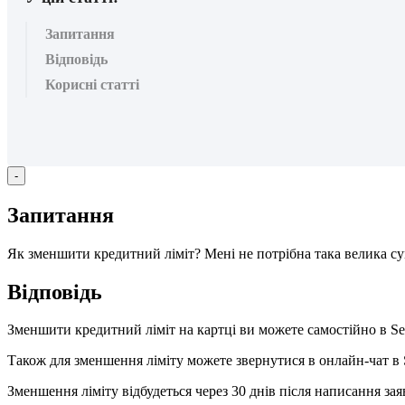
Запитання
Відповідь
Корисні статті
-
З
а
п
и
т
а
н
н
я
Я
к
з
м
е
н
ш
и
т
и
к
р
е
д
и
т
н
и
й
л
і
м
і
т
?
М
е
н
і
н
е
п
о
т
р
і
б
н
а
т
а
к
а
в
е
л
и
к
а
с
у
В
і
д
п
о
в
і
д
ь
З
м
е
н
ш
и
т
и
к
р
е
д
и
т
н
и
й
л
і
м
і
т
н
а
к
а
р
т
ц
і
в
и
м
о
ж
е
т
е
с
а
м
о
с
т
і
й
н
о
в
Se
Т
а
к
о
ж
д
л
я
з
м
е
н
ш
е
н
н
я
л
і
м
і
т
у
м
о
ж
е
т
е
з
в
е
р
н
у
т
и
с
я
в
о
н
л
а
й
н
-
ч
а
т
в
З
м
е
н
ш
е
н
н
я
л
і
м
і
т
у
в
і
д
б
у
д
е
т
ь
с
я
ч
е
р
е
з
30
д
н
і
в
п
і
с
л
я
н
а
п
и
с
а
н
н
я
з
а
я