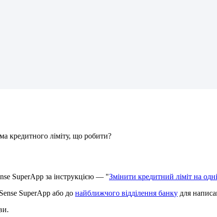
м
а
к
р
е
д
и
т
н
о
г
о
л
і
м
і
т
у
,
щ
о
р
о
б
и
т
и
?
nse
SuperApp
з
а
і
н
с
т
р
у
к
ц
і
є
ю
—
"
З
м
і
н
и
т
и
к
р
е
д
и
т
н
и
й
л
і
м
і
т
н
а
о
д
н
Sense
SuperApp
а
б
о
д
о
н
а
й
б
л
и
ж
ч
о
г
о
в
і
д
д
і
л
е
н
н
я
б
а
н
к
у
д
л
я
н
а
п
и
с
а
в
и
.