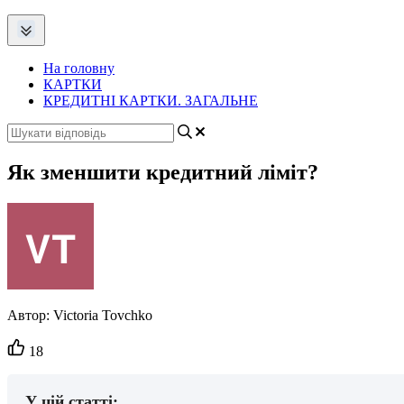
На головну
КАРТКИ
КРЕДИТНІ КАРТКИ. ЗАГАЛЬНЕ
Як зменшити кредитний ліміт?
Автор:
Victoria Tovchko
Кількість
18
вподобайок:
У цій статті: