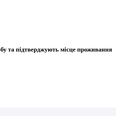
обу та підтверджують місце проживання