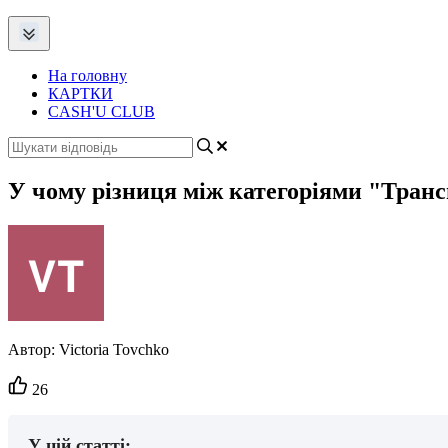
На головну
КАРТКИ
CASH'U CLUB
У чому різниця між категоріями "Транс
Автор:
Victoria Tovchko
Кількість
26
вподобайок:
У цій статті: