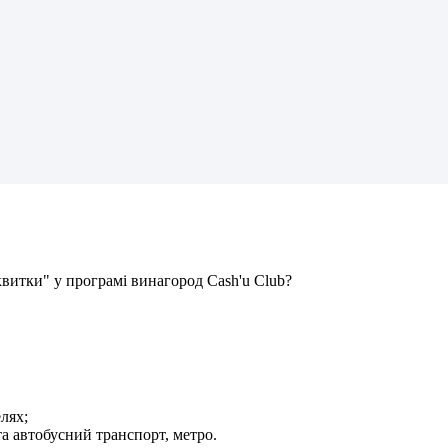
к
в
и
т
к
и
"
у
п
р
о
г
р
а
м
і
в
и
н
а
г
о
р
о
д
Cash
'
u
Club
?
е
л
я
х
;
т
а
а
в
т
о
б
у
с
н
и
й
т
р
а
н
с
п
о
р
т
,
м
е
т
р
о
.