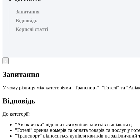
Запитання
Відповідь
Корисні статті
-
З
а
п
и
т
а
н
н
я
У
ч
о
м
у
р
і
з
н
и
ц
я
м
і
ж
к
а
т
е
г
о
р
і
я
м
и
"
Т
р
а
н
с
п
о
р
т
"
,
"
Г
о
т
е
л
і
"
т
а
"
А
в
і
а
В
і
д
п
о
в
і
д
ь
Д
о
к
а
т
е
г
о
р
і
ї
:
"
А
в
і
а
к
в
и
т
к
и
"
в
і
д
н
о
с
и
т
ь
с
я
к
у
п
і
в
л
я
к
в
и
т
к
і
в
в
а
в
і
а
к
а
с
а
х
;
"
Г
о
т
е
л
і
"
о
р
е
н
д
а
н
о
м
е
р
і
в
т
а
о
п
л
а
т
а
т
о
в
а
р
і
в
т
а
п
о
с
л
у
г
у
г
о
т
"
Т
р
а
н
с
п
о
р
т
"
в
і
д
н
о
с
и
т
ь
с
я
к
у
п
і
в
л
я
к
в
и
т
к
і
в
н
а
з
а
л
і
з
н
и
ч
н
и
й