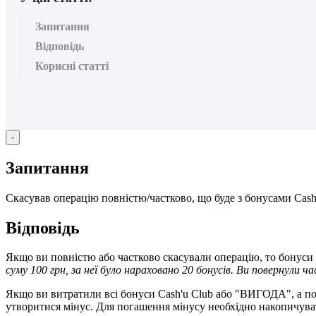
Запитання
Відповідь
Корисні статті
-
З
а
п
и
т
а
н
н
я
С
к
а
с
у
в
а
в
о
п
е
р
а
ц
і
ю
п
о
в
н
і
с
т
ю
/
ч
а
с
т
к
о
в
о
,
щ
о
б
у
д
е
з
б
о
н
у
с
а
м
и
Cas
В
і
д
п
о
в
і
д
ь
Я
к
щ
о
в
и
п
о
в
н
і
с
т
ю
а
б
о
ч
а
с
т
к
о
в
о
с
к
а
с
у
в
а
л
и
о
п
е
р
а
ц
і
ю
,
т
о
б
о
н
у
с
и
с
у
м
у
100
г
р
н
,
з
а
н
е
ї
б
у
л
о
н
а
р
а
х
о
в
а
н
о
20
б
о
н
у
с
і
в
.
В
и
п
о
в
е
р
н
у
л
и
ч
а
Я
к
щ
о
в
и
в
и
т
р
а
т
и
л
и
в
с
і
б
о
н
у
с
и
Cash
'
u
Club
а
б
о
"
В
И
Г
О
Д
А
"
,
а
п
у
т
в
о
р
и
т
и
с
я
м
і
н
у
с
.
Д
л
я
п
о
г
а
ш
е
н
н
я
м
і
н
у
с
у
н
е
о
б
х
і
д
н
о
н
а
к
о
п
и
ч
у
в
а