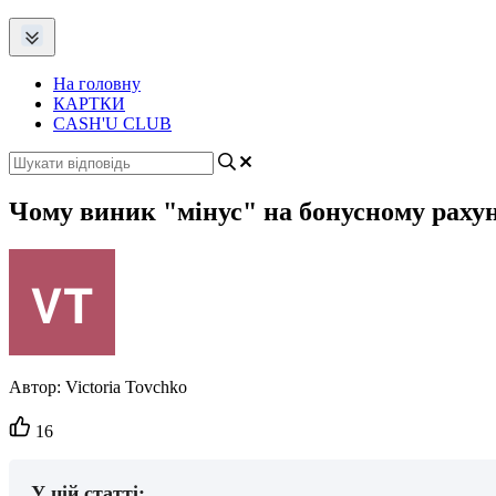
На головну
КАРТКИ
CASH'U CLUB
Чому виник "мінус" на бонусному раху
Автор:
Victoria Tovchko
Кількість
16
вподобайок:
У цій статті: