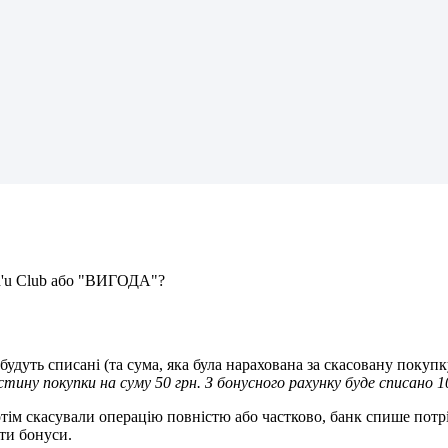
h
'
u
Club
а
б
о
"
В
И
Г
О
Д
А
"
?
б
у
д
у
т
ь
с
п
и
с
а
н
і
(
т
а
с
у
м
а
,
я
к
а
б
у
л
а
н
а
р
а
х
о
в
а
н
а
з
а
с
к
а
с
о
в
а
н
у
п
о
к
у
п
к
с
т
и
н
у
п
о
к
у
п
к
и
н
а
с
у
м
у
50
г
р
н
.
З
б
о
н
у
с
н
о
г
о
р
а
х
у
н
к
у
б
у
д
е
с
п
и
с
а
н
о
1
о
т
і
м
с
к
а
с
у
в
а
л
и
о
п
е
р
а
ц
і
ю
п
о
в
н
і
с
т
ю
а
б
о
ч
а
с
т
к
о
в
о
,
б
а
н
к
с
п
и
ш
е
п
о
т
р
т
и
б
о
н
у
с
и
.