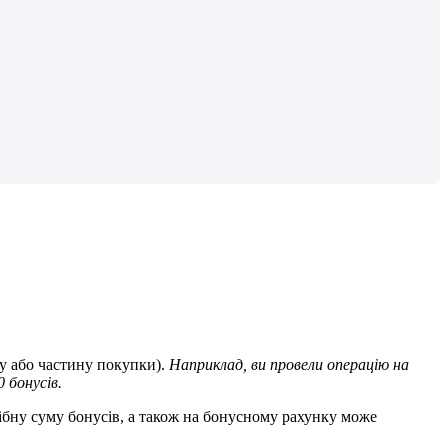
у
а
б
о
ч
а
с
т
и
н
у
п
о
к
у
п
к
и
)
.
Н
а
п
р
и
к
л
а
д
,
в
и
п
р
о
в
е
л
и
о
п
е
р
а
ц
і
ю
н
а
0
б
о
н
у
с
і
в
.
і
б
н
у
с
у
м
у
б
о
н
у
с
і
в
,
а
т
а
к
о
ж
н
а
б
о
н
у
с
н
о
м
у
р
а
х
у
н
к
у
м
о
ж
е