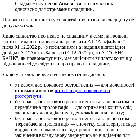
С
п
а
д
к
о
є
м
ц
я
м
н
е
о
б
о
в
'
я
з
к
о
в
о
з
в
е
р
т
а
т
и
с
я
в
б
а
н
к
о
д
н
о
ч
а
с
н
о
д
л
я
о
т
р
и
м
а
н
н
я
с
п
а
д
щ
и
н
и
.
П
о
п
р
а
в
к
и
т
а
п
р
и
п
и
с
к
и
у
с
в
і
д
о
ц
т
в
і
п
р
о
п
р
а
в
о
н
а
с
п
а
д
щ
и
н
у
н
е
д
о
п
у
с
к
а
ю
т
ь
с
я
.
Я
к
щ
о
с
в
і
д
о
ц
т
в
о
п
р
о
п
р
а
в
о
н
а
с
п
а
д
щ
и
н
у
,
а
с
а
м
е
н
а
г
р
о
ш
о
в
і
к
о
ш
т
и
,
в
и
д
а
н
о
н
о
т
а
р
і
у
с
о
м
н
а
р
е
к
в
і
з
и
т
и
А
Т
"
А
л
ь
ф
а
-
Б
а
н
к
"
п
і
с
л
я
01
.
12
.
2022
р
.
(
з
п
о
с
и
л
а
н
н
я
м
н
а
н
а
д
а
н
н
я
в
і
д
п
о
в
і
д
н
о
ї
д
о
в
і
д
к
и
А
Т
"
А
л
ь
ф
а
-
Б
а
н
к
"
д
о
01
.
12
.
2022
р
)
,
т
о
А
Т
"
С
Е
Н
С
Б
А
Н
К
"
,
я
к
п
р
а
в
о
н
а
с
т
у
п
н
и
к
,
м
а
є
з
д
і
й
с
н
и
т
и
в
и
п
л
а
т
у
к
о
ш
т
і
в
у
в
і
д
п
о
в
і
д
н
о
с
т
і
д
о
с
в
і
д
о
ц
т
в
а
п
р
о
п
р
а
в
о
н
а
с
п
а
д
щ
и
н
у
.
Я
к
щ
о
у
с
п
а
д
о
к
п
е
р
е
д
а
є
т
ь
с
я
д
е
п
о
з
и
т
н
и
й
д
о
г
о
в
і
р
:
з
п
р
а
в
о
м
д
о
с
т
р
о
к
о
в
о
г
о
р
о
з
т
о
р
г
н
е
н
н
я
—
д
л
я
м
о
ж
л
и
в
о
с
т
і
о
т
р
и
м
а
н
н
я
к
о
ш
т
і
в
п
о
т
р
і
б
н
о
д
о
с
т
р
о
к
о
в
о
й
о
г
о
р
о
з
т
о
р
г
н
у
т
и
;
б
е
з
п
р
а
в
а
д
о
с
т
р
о
к
о
в
о
г
о
р
о
з
т
о
р
г
н
е
н
н
я
т
а
з
а
д
е
п
о
з
и
т
о
м
н
е
п
е
р
е
д
б
а
ч
е
н
а
п
р
о
л
о
н
г
а
ц
і
я
—
д
л
я
о
т
р
и
м
а
н
н
я
к
о
ш
т
і
в
с
л
і
д
з
в
е
р
н
у
т
и
с
я
д
о
в
і
д
д
і
л
е
н
н
я
в
д
е
н
ь
з
а
к
і
н
ч
е
н
н
я
в
к
л
а
д
у
;
б
е
з
п
р
а
в
а
д
о
с
т
р
о
к
о
в
о
г
о
р
о
з
т
о
р
г
н
е
н
н
я
т
а
з
а
д
е
п
о
з
и
т
о
м
п
е
р
е
д
б
а
ч
е
н
а
п
р
о
л
о
н
г
а
ц
і
я
—
с
п
о
ч
а
т
к
у
с
л
і
д
з
в
е
р
н
у
т
и
с
ь
д
о
в
і
д
д
і
л
е
н
н
я
і
в
і
д
м
о
в
и
т
и
с
ь
в
і
д
п
р
о
л
о
н
г
а
ц
і
ї
,
а
в
д
е
н
ь
з
а
к
і
н
ч
е
н
н
я
в
к
л
а
д
у
з
н
о
в
у
з
в
е
р
н
у
т
и
с
ь
д
о
в
і
д
д
і
л
е
н
н
я
д
л
я