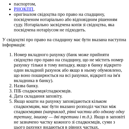
п
а
с
п
о
р
т
о
м
,
Р
Н
О
К
П
П
,
о
р
и
г
і
н
а
л
о
м
с
в
і
д
о
ц
т
в
а
п
р
о
п
р
а
в
о
н
а
с
п
а
д
щ
и
н
у
,
п
о
с
в
і
д
ч
е
н
и
м
н
о
т
а
р
і
а
л
ь
н
о
а
б
о
в
і
д
п
о
в
і
д
н
и
м
р
і
ш
е
н
н
я
м
с
у
д
у
.
Н
о
т
а
р
і
а
л
ь
н
о
з
а
с
в
і
д
ч
е
н
а
к
о
п
і
я
з
і
с
в
і
д
о
ц
т
в
а
,
я
к
а
п
о
с
в
і
д
ч
е
н
а
н
о
т
а
р
і
у
с
о
м
н
е
п
і
д
х
о
д
и
т
ь
.
У
с
в
і
д
о
ц
т
в
і
п
р
о
п
р
а
в
о
н
а
с
п
а
д
щ
и
н
у
м
а
є
б
у
т
и
в
к
а
з
а
н
а
н
а
с
т
у
п
н
а
і
н
ф
о
р
м
а
ц
і
я
:
Н
о
м
е
р
в
к
л
а
д
н
о
г
о
р
а
х
у
н
к
у
(
б
а
н
к
м
о
ж
е
п
р
и
й
н
я
т
и
с
в
і
д
о
ц
т
в
о
п
р
о
п
р
а
в
о
н
а
с
п
а
д
щ
и
н
у
,
щ
о
н
е
м
і
с
т
и
т
ь
н
о
м
е
р
р
а
х
у
н
к
у
т
і
л
ь
к
и
в
т
о
м
у
в
и
п
а
д
к
у
,
я
к
щ
о
в
б
а
н
к
у
в
і
д
к
р
и
т
о
о
д
и
н
в
к
л
а
д
н
и
й
р
а
х
у
н
о
к
а
б
о
я
к
щ
о
в
н
ь
о
м
у
о
б
у
м
о
в
л
е
н
о
,
щ
о
в
о
н
о
п
о
ш
и
р
ю
є
т
ь
с
я
н
а
в
с
і
р
а
х
у
н
к
и
,
в
і
д
к
р
и
т
і
н
а
і
м
'
я
в
к
л
а
д
н
и
к
а
в
б
а
н
к
у
)
.
Н
а
з
в
а
б
а
н
к
у
.
П
І
Б
с
п
а
д
к
о
є
м
ц
я
/
с
п
а
д
к
о
є
м
ц
і
в
.
Д
а
т
а
с
к
л
а
д
а
н
н
я
з
а
п
о
в
і
т
у
.
Я
к
щ
о
к
о
ш
т
и
н
а
р
а
х
у
н
к
у
з
а
п
о
в
і
д
а
ю
т
ь
с
я
к
і
л
ь
к
о
м
с
п
а
д
к
о
є
м
ц
я
м
,
м
а
є
б
у
т
и
в
к
а
з
а
н
о
р
о
з
п
о
д
і
л
ч
а
с
т
к
и
м
і
ж
с
п
а
д
к
о
є
м
ц
я
м
и
(
н
а
п
р
и
к
л
а
д
,
р
і
в
н
і
ч
а
с
т
к
и
а
б
о
о
д
н
о
м
у
о
д
н
у
т
р
е
т
и
н
у
,
і
н
ш
о
м
у
—
д
в
і
т
р
е
т
и
н
и
і
т
.
д
.
)
.
Я
к
щ
о
в
з
а
п
о
в
і
т
і
н
е
з
а
з
н
а
ч
е
н
о
ч
а
с
т
к
у
к
о
ж
н
о
г
о
з
і
с
п
а
д
к
о
є
м
ц
і
в
,
с
у
м
и
з
ц
ь
о
г
о
р
а
х
у
н
к
у
в
и
д
а
ю
т
ь
с
я
в
р
і
в
н
и
х
ч
а
с
т
к
а
х
.