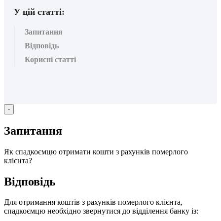
У цій статті:
Запитання
Відповідь
Корисні статті
-
З
а
п
и
т
а
н
н
я
Я
к
с
п
а
д
к
о
є
м
ц
ю
о
т
р
и
м
а
т
и
к
о
ш
т
и
з
р
а
х
у
н
к
і
в
п
о
м
е
р
л
о
г
о
к
л
і
є
н
т
а
?
В
і
д
п
о
в
і
д
ь
Д
л
я
о
т
р
и
м
а
н
н
я
к
о
ш
т
і
в
з
р
а
х
у
н
к
і
в
п
о
м
е
р
л
о
г
о
к
л
і
є
н
т
а
,
с
п
а
д
к
о
є
м
ц
ю
н
е
о
б
х
і
д
н
о
з
в
е
р
н
у
т
и
с
я
д
о
в
і
д
д
і
л
е
н
н
я
б
а
н
к
у
і
з
: