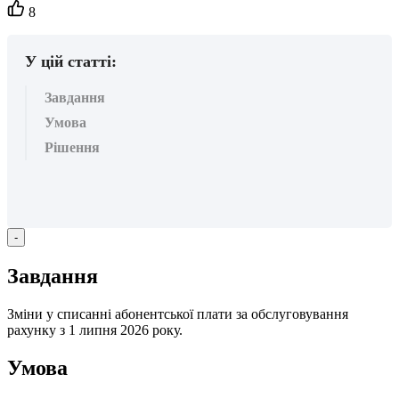
Кількість
8
вподобайок:
У цій статті:
Завдання
Умова
Рішення
-
З
а
в
д
а
н
н
я
З
м
і
н
и
у
с
п
и
с
а
н
н
і
а
б
о
н
е
н
т
с
ь
к
о
ї
п
л
а
т
и
з
а
о
б
с
л
у
г
о
в
у
в
а
н
н
я
р
а
х
у
н
к
у
з
1
л
и
п
н
я
2026
р
о
к
у
.
У
м
о
в
а