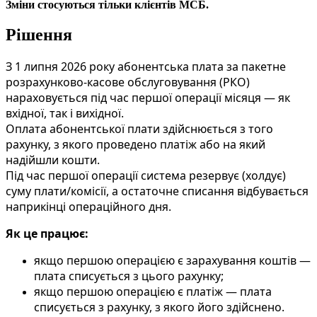
З
м
і
н
и
с
т
о
с
у
ю
т
ь
с
я
т
і
л
ь
к
и
к
л
і
є
н
т
і
в
М
С
Б
.
Р
і
ш
е
н
н
я
З
1
л
и
п
н
я
2026
р
о
к
у
а
б
о
н
е
н
т
с
ь
к
а
п
л
а
т
а
з
а
п
а
к
е
т
н
е
р
о
з
р
а
х
у
н
к
о
в
о
-
к
а
с
о
в
е
о
б
с
л
у
г
о
в
у
в
а
н
н
я
(
Р
К
О
)
н
а
р
а
х
о
в
у
є
т
ь
с
я
п
і
д
ч
а
с
п
е
р
ш
о
ї
о
п
е
р
а
ц
і
ї
м
і
с
я
ц
я
—
я
к
в
х
і
д
н
о
ї
,
т
а
к
і
в
и
х
і
д
н
о
ї
.
О
п
л
а
т
а
а
б
о
н
е
н
т
с
ь
к
о
ї
п
л
а
т
и
з
д
і
й
с
н
ю
є
т
ь
с
я
з
т
о
г
о
р
а
х
у
н
к
у
,
з
я
к
о
г
о
п
р
о
в
е
д
е
н
о
п
л
а
т
і
ж
а
б
о
н
а
я
к
и
й
н
а
д
і
й
ш
л
и
к
о
ш
т
и
.
П
і
д
ч
а
с
п
е
р
ш
о
ї
о
п
е
р
а
ц
і
ї
с
и
с
т
е
м
а
р
е
з
е
р
в
у
є
(
х
о
л
д
у
є
)
с
у
м
у
п
л
а
т
и
/
к
о
м
і
с
і
ї
,
а
о
с
т
а
т
о
ч
н
е
с
п
и
с
а
н
н
я
в
і
д
б
у
в
а
є
т
ь
с
я
н
а
п
р
и
к
і
н
ц
і
о
п
е
р
а
ц
і
й
н
о
г
о
д
н
я
.
Я
к
ц
е
п
р
а
ц
ю
є
:
я
к
щ
о
п
е
р
ш
о
ю
о
п
е
р
а
ц
і
є
ю
є
з
а
р
а
х
у
в
а
н
н
я
к
о
ш
т
і
в
—
п
л
а
т
а
с
п
и
с
у
є
т
ь
с
я
з
ц
ь
о
г
о
р
а
х
у
н
к
у
;
я
к
щ
о
п
е
р
ш
о
ю
о
п
е
р
а
ц
і
є
ю
є
п
л
а
т
і
ж
—
п
л
а
т
а
с
п
и
с
у
є
т
ь
с
я
з
р
а
х
у
н
к
у
,
з
я
к
о
г
о
й
о
г
о
з
д
і
й
с
н
е
н
о
.