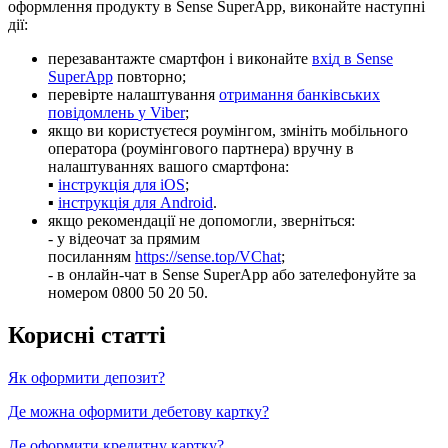
о
ф
о
р
м
л
е
н
н
я
п
р
о
д
у
к
т
у
в
Sense
SuperApp
,
в
и
к
о
н
а
й
т
е
н
а
с
т
у
п
н
і
д
і
ї
:
п
е
р
е
з
а
в
а
н
т
а
ж
т
е
с
м
а
р
т
ф
о
н
і
в
и
к
о
н
а
й
т
е
в
х
і
д
в
Sense
SuperApp
п
о
в
т
о
р
н
о
;
п
е
р
е
в
і
р
т
е
н
а
л
а
ш
т
у
в
а
н
н
я
о
т
р
и
м
а
н
н
я
б
а
н
к
і
в
с
ь
к
и
х
п
о
в
і
д
о
м
л
е
н
ь
у
Viber
;
я
к
щ
о
в
и
к
о
р
и
с
т
у
є
т
е
с
я
р
о
у
м
і
н
г
о
м
,
з
м
і
н
і
т
ь
м
о
б
і
л
ь
н
о
г
о
о
п
е
р
а
т
о
р
а
(
р
о
у
м
і
н
г
о
в
о
г
о
п
а
р
т
н
е
р
а
)
в
р
у
ч
н
у
в
н
а
л
а
ш
т
у
в
а
н
н
я
х
в
а
ш
о
г
о
с
м
а
р
т
ф
о
н
а
:
▪
і
н
с
т
р
у
к
ц
і
я
д
л
я
iOS
;
▪
і
н
с
т
р
у
к
ц
і
я
д
л
я
Android
.
я
к
щ
о
р
е
к
о
м
е
н
д
а
ц
і
ї
н
е
д
о
п
о
м
о
г
л
и
,
з
в
е
р
н
і
т
ь
с
я
:
-
у
в
і
д
е
о
ч
а
т
з
а
п
р
я
м
и
м
п
о
с
и
л
а
н
н
я
м
https
:
/
/
sense
.
top
/
VChat
;
-
в
о
н
л
а
й
н
-
ч
а
т
в
Sense
SuperApp
а
б
о
з
а
т
е
л
е
ф
о
н
у
й
т
е
з
а
н
о
м
е
р
о
м
0800
50
20
50
.
К
о
р
и
с
н
і
с
т
а
т
т
і
Я
к
о
ф
о
р
м
и
т
и
д
е
п
о
з
и
т
?
Д
е
м
о
ж
н
а
о
ф
о
р
м
и
т
и
д
е
б
е
т
о
в
у
к
а
р
т
к
у
?
Д
е
о
ф
о
р
м
и
т
и
к
р
е
д
и
т
н
у
к
а
р
т
к
у
?