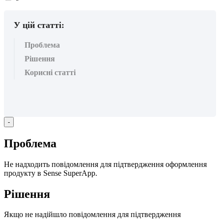
вподобайок:
У цій статті:
Проблема
Рішення
Корисні статті
-
П
р
о
б
л
е
м
а
Н
е
н
а
д
х
о
д
и
т
ь
п
о
в
і
д
о
м
л
е
н
н
я
д
л
я
п
і
д
т
в
е
р
д
ж
е
н
н
я
о
ф
о
р
м
л
е
н
н
я
п
р
о
д
у
к
т
у
в
Sense
SuperApp
.
Р
і
ш
е
н
н
я
Я
к
щ
о
н
е
н
а
д
і
й
ш
л
о
п
о
в
і
д
о
м
л
е
н
н
я
д
л
я
п
і
д
т
в
е
р
д
ж
е
н
н
я