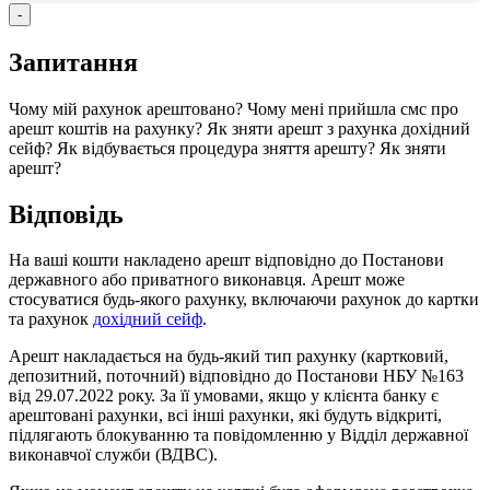
-
З
а
п
и
т
а
н
н
я
Ч
о
м
у
м
і
й
р
а
х
у
н
о
к
а
р
е
ш
т
о
в
а
н
о
?
Ч
о
м
у
м
е
н
і
п
р
и
й
ш
л
а
с
м
с
п
р
о
а
р
е
ш
т
к
о
ш
т
і
в
н
а
р
а
х
у
н
к
у
?
Я
к
з
н
я
т
и
а
р
е
ш
т
з
р
а
х
у
н
к
а
д
о
х
і
д
н
и
й
с
е
й
ф
?
Я
к
в
і
д
б
у
в
а
є
т
ь
с
я
п
р
о
ц
е
д
у
р
а
з
н
я
т
т
я
а
р
е
ш
т
у
?
Я
к
з
н
я
т
и
а
р
е
ш
т
?
В
і
д
п
о
в
і
д
ь
Н
а
в
а
ш
і
к
о
ш
т
и
н
а
к
л
а
д
е
н
о
а
р
е
ш
т
в
і
д
п
о
в
і
д
н
о
д
о
П
о
с
т
а
н
о
в
и
д
е
р
ж
а
в
н
о
г
о
а
б
о
п
р
и
в
а
т
н
о
г
о
в
и
к
о
н
а
в
ц
я
.
А
р
е
ш
т
м
о
ж
е
с
т
о
с
у
в
а
т
и
с
я
б
у
д
ь
-
я
к
о
г
о
р
а
х
у
н
к
у
,
в
к
л
ю
ч
а
ю
ч
и
р
а
х
у
н
о
к
д
о
к
а
р
т
к
и
т
а
р
а
х
у
н
о
к
д
о
х
і
д
н
и
й
с
е
й
ф
.
А
р
е
ш
т
н
а
к
л
а
д
а
є
т
ь
с
я
н
а
б
у
д
ь
-
я
к
и
й
т
и
п
р
а
х
у
н
к
у
(
к
а
р
т
к
о
в
и
й
,
д
е
п
о
з
и
т
н
и
й
,
п
о
т
о
ч
н
и
й
)
в
і
д
п
о
в
і
д
н
о
д
о
П
о
с
т
а
н
о
в
и
Н
Б
У
№
163
в
і
д
29
.
07
.
2022
р
о
к
у
.
З
а
ї
ї
у
м
о
в
а
м
и
,
я
к
щ
о
у
к
л
і
є
н
т
а
б
а
н
к
у
є
а
р
е
ш
т
о
в
а
н
і
р
а
х
у
н
к
и
,
в
с
і
і
н
ш
і
р
а
х
у
н
к
и
,
я
к
і
б
у
д
у
т
ь
в
і
д
к
р
и
т
і
,
п
і
д
л
я
г
а
ю
т
ь
б
л
о
к
у
в
а
н
н
ю
т
а
п
о
в
і
д
о
м
л
е
н
н
ю
у
В
і
д
д
і
л
д
е
р
ж
а
в
н
о
ї
в
и
к
о
н
а
в
ч
о
ї
с
л
у
ж
б
и
(
В
Д
В
С
)
.