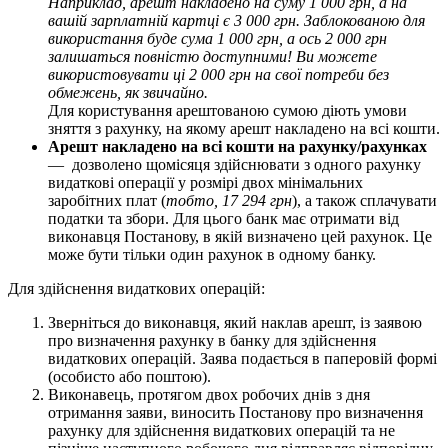
Н
а
п
р
и
к
л
а
д
,
а
р
е
ш
т
н
а
к
л
а
д
е
н
о
н
а
с
у
м
у
1
000
г
р
н
,
а
н
а
в
а
ш
і
й
з
а
р
п
л
а
т
н
і
й
к
а
р
т
ц
і
є
3
000
г
р
н
.
З
а
б
л
о
к
о
в
а
н
о
ю
д
л
я
в
и
к
о
р
и
с
т
а
н
н
я
б
у
д
е
с
у
м
а
1
000
г
р
н
,
а
о
с
ь
2
000
г
р
н
з
а
л
и
ш
а
т
ь
с
я
п
о
в
н
і
с
т
ю
д
о
с
т
у
п
н
и
м
и
!
В
и
м
о
ж
е
т
е
в
и
к
о
р
и
с
т
о
в
у
в
а
т
и
ц
і
2
000
г
р
н
н
а
с
в
о
ї
п
о
т
р
е
б
и
б
е
з
о
б
м
е
ж
е
н
ь
,
я
к
з
в
и
ч
а
й
н
о
.
Д
л
я
к
о
р
и
с
т
у
в
а
н
н
я
а
р
е
ш
т
о
в
а
н
о
ю
с
у
м
о
ю
д
і
ю
т
ь
у
м
о
в
и
з
н
я
т
т
я
з
р
а
х
у
н
к
у
,
н
а
я
к
о
м
у
а
р
е
ш
т
н
а
к
л
а
д
е
н
о
н
а
в
с
і
к
о
ш
т
и
.
А
р
е
ш
т
н
а
к
л
а
д
е
н
о
н
а
в
с
і
к
о
ш
т
и
н
а
р
а
х
у
н
к
у
/
р
а
х
у
н
к
а
х
—
д
о
з
в
о
л
е
н
о
щ
о
м
і
с
я
ц
я
з
д
і
й
с
н
ю
в
а
т
и
з
о
д
н
о
г
о
р
а
х
у
н
к
у
в
и
д
а
т
к
о
в
і
о
п
е
р
а
ц
і
ї
у
р
о
з
м
і
р
і
д
в
о
х
м
і
н
і
м
а
л
ь
н
и
х
з
а
р
о
б
і
т
н
и
х
п
л
а
т
(
т
о
б
т
о
,
17
294
г
р
н
)
,
а
т
а
к
о
ж
с
п
л
а
ч
у
в
а
т
и
п
о
д
а
т
к
и
т
а
з
б
о
р
и
.
Д
л
я
ц
ь
о
г
о
б
а
н
к
м
а
є
о
т
р
и
м
а
т
и
в
і
д
в
и
к
о
н
а
в
ц
я
П
о
с
т
а
н
о
в
у
,
в
я
к
і
й
в
и
з
н
а
ч
е
н
о
ц
е
й
р
а
х
у
н
о
к
.
Ц
е
м
о
ж
е
б
у
т
и
т
і
л
ь
к
и
о
д
и
н
р
а
х
у
н
о
к
в
о
д
н
о
м
у
б
а
н
к
у
.
Д
л
я
з
д
і
й
с
н
е
н
н
я
в
и
д
а
т
к
о
в
и
х
о
п
е
р
а
ц
і
й
:
З
в
е
р
н
і
т
ь
с
я
д
о
в
и
к
о
н
а
в
ц
я
,
я
к
и
й
н
а
к
л
а
в
а
р
е
ш
т
,
і
з
з
а
я
в
о
ю
п
р
о
в
и
з
н
а
ч
е
н
н
я
р
а
х
у
н
к
у
в
б
а
н
к
у
д
л
я
з
д
і
й
с
н
е
н
н
я
в
и
д
а
т
к
о
в
и
х
о
п
е
р
а
ц
і
й
.
З
а
я
в
а
п
о
д
а
є
т
ь
с
я
в
п
а
п
е
р
о
в
і
й
ф
о
р
м
і
(
о
с
о
б
и
с
т
о
а
б
о
п
о
ш
т
о
ю
)
.
В
и
к
о
н
а
в
е
ц
ь
,
п
р
о
т
я
г
о
м
д
в
о
х
р
о
б
о
ч
и
х
д
н
і
в
з
д
н
я
о
т
р
и
м
а
н
н
я
з
а
я
в
и
,
в
и
н
о
с
и
т
ь
П
о
с
т
а
н
о
в
у
п
р
о
в
и
з
н
а
ч
е
н
н
я
р
а
х
у
н
к
у
д
л
я
з
д
і
й
с
н
е
н
н
я
в
и
д
а
т
к
о
в
и
х
о
п
е
р
а
ц
і
й
т
а
н
е