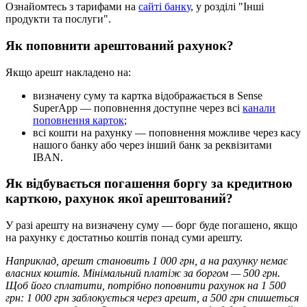
О
з
н
а
й
о
м
т
е
с
ь
з
т
а
р
и
ф
а
м
и
н
а
с
а
й
т
і
б
а
н
к
у
,
у
р
о
з
д
і
л
і
"
І
н
ш
і
п
р
о
д
у
к
т
и
т
а
п
о
с
л
у
г
и
"
.
Я
к
п
о
п
о
в
н
и
т
и
а
р
е
ш
т
о
в
а
н
и
й
р
а
х
у
н
о
к
?
Я
к
щ
о
а
р
е
ш
т
н
а
к
л
а
д
е
н
о
н
а
:
в
и
з
н
а
ч
е
н
у
с
у
м
у
т
а
к
а
р
т
к
а
в
і
д
о
б
р
а
ж
а
є
т
ь
с
я
в
Sense
SuperApp
—
п
о
п
о
в
н
е
н
н
я
д
о
с
т
у
п
н
е
ч
е
р
е
з
в
с
і
к
а
н
а
л
и
п
о
п
о
в
н
е
н
н
я
к
а
р
т
о
к
;
в
с
і
к
о
ш
т
и
н
а
р
а
х
у
н
к
у
—
п
о
п
о
в
н
е
н
н
я
м
о
ж
л
и
в
е
ч
е
р
е
з
к
а
с
у
н
а
ш
о
г
о
б
а
н
к
у
а
б
о
ч
е
р
е
з
і
н
ш
и
й
б
а
н
к
з
а
р
е
к
в
і
з
и
т
а
м
и
IBAN
.
Я
к
в
і
д
б
у
в
а
є
т
ь
с
я
п
о
г
а
ш
е
н
н
я
б
о
р
г
у
з
а
к
р
е
д
и
т
н
о
ю
к
а
р
т
к
о
ю
,
р
а
х
у
н
о
к
я
к
о
ї
а
р
е
ш
т
о
в
а
н
и
й
?
У
р
а
з
і
а
р
е
ш
т
у
н
а
в
и
з
н
а
ч
е
н
у
с
у
м
у
—
б
о
р
г
б
у
д
е
п
о
г
а
ш
е
н
о
,
я
к
щ
о
н
а
р
а
х
у
н
к
у
є
д
о
с
т
а
т
н
ь
о
к
о
ш
т
і
в
п
о
н
а
д
с
у
м
и
а
р
е
ш
т
у
.
Н
а
п
р
и
к
л
а
д
,
а
р
е
ш
т
с
т
а
н
о
в
и
т
ь
1
000
г
р
н
,
а
н
а
р
а
х
у
н
к
у
н
е
м
а
є
в
л
а
с
н
и
х
к
о
ш
т
і
в
.
М
і
н
і
м
а
л
ь
н
и
й
п
л
а
т
і
ж
з
а
б
о
р
г
о
м
—
500
г
р
н
.
Щ
о
б
й
о
г
о
с
п
л
а
т
и
т
и
,
п
о
т
р
і
б
н
о
п
о
п
о
в
н
и
т
и
р
а
х
у
н
о
к
н
а
1
500
г
р
н
:
1
000
г
р
н
з
а
б
л
о
к
у
є
т
ь
с
я
ч
е
р
е
з
а
р
е
ш
т
,
а
500
г
р
н
с
п
и
ш
е
т
ь
с
я