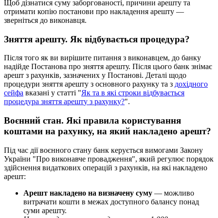
Щ
о
б
д
і
з
н
а
т
и
с
я
с
у
м
у
з
а
б
о
р
г
о
в
а
н
о
с
т
і
,
п
р
и
ч
и
н
и
а
р
е
ш
т
у
т
а
о
т
р
и
м
а
т
и
к
о
п
і
ю
п
о
с
т
а
н
о
в
и
п
р
о
н
а
к
л
а
д
е
н
н
я
а
р
е
ш
т
у
—
з
в
е
р
н
і
т
ь
с
я
д
о
в
и
к
о
н
а
в
ц
я
.
З
н
я
т
т
я
а
р
е
ш
т
у
.
Я
к
в
і
д
б
у
в
а
є
т
ь
с
я
п
р
о
ц
е
д
у
р
а
?
П
і
с
л
я
т
о
г
о
я
к
в
и
в
и
р
і
ш
и
т
е
п
и
т
а
н
н
я
з
в
и
к
о
н
а
в
ц
е
м
,
д
о
б
а
н
к
у
н
а
д
і
й
д
е
П
о
с
т
а
н
о
в
а
п
р
о
з
н
я
т
т
я
а
р
е
ш
т
у
.
П
і
с
л
я
ц
ь
о
г
о
б
а
н
к
з
н
і
м
а
є
а
р
е
ш
т
з
р
а
х
у
н
к
і
в
,
з
а
з
н
а
ч
е
н
и
х
у
П
о
с
т
а
н
о
в
і
.
Д
е
т
а
л
і
щ
о
д
о
п
р
о
ц
е
д
у
р
и
з
н
я
т
т
я
а
р
е
ш
т
у
з
о
с
н
о
в
н
о
г
о
р
а
х
у
н
к
у
т
а
з
д
о
х
і
д
н
о
г
о
с
е
й
ф
а
в
к
а
з
а
н
і
у
с
т
а
т
т
і
"
Я
к
т
а
в
я
к
і
с
т
р
о
к
и
в
і
д
б
у
в
а
є
т
ь
с
я
п
р
о
ц
е
д
у
р
а
з
н
я
т
т
я
а
р
е
ш
т
у
з
р
а
х
у
н
к
у
?
"
.
В
о
є
н
н
и
й
с
т
а
н
.
Я
к
і
п
р
а
в
и
л
а
к
о
р
и
с
т
у
в
а
н
н
я
к
о
ш
т
а
м
и
н
а
р
а
х
у
н
к
у
,
н
а
я
к
и
й
н
а
к
л
а
д
е
н
о
а
р
е
ш
т
?
П
і
д
ч
а
с
д
і
ї
в
о
є
н
н
о
г
о
с
т
а
н
у
б
а
н
к
к
е
р
у
є
т
ь
с
я
в
и
м
о
г
а
м
и
З
а
к
о
н
у
У
к
р
а
ї
н
и
"
П
р
о
в
и
к
о
н
а
в
ч
е
п
р
о
в
а
д
ж
е
н
н
я
"
,
я
к
и
й
р
е
г
у
л
ю
є
п
о
р
я
д
о
к
з
д
і
й
с
н
е
н
н
я
в
и
д
а
т
к
о
в
и
х
о
п
е
р
а
ц
і
й
з
р
а
х
у
н
к
і
в
,
н
а
я
к
і
н
а
к
л
а
д
е
н
о
а
р
е
ш
т
:
А
р
е
ш
т
н
а
к
л
а
д
е
н
о
н
а
в
и
з
н
а
ч
е
н
у
с
у
м
у
—
м
о
ж
л
и
в
о
в
и
т
р
а
ч
а
т
и
к
о
ш
т
и
в
м
е
ж
а
х
д
о
с
т
у
п
н
о
г
о
б
а
л
а
н
с
у
п
о
н
а
д
с
у
м
и
а
р
е
ш
т
у
.