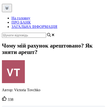
На головну
ПРО БАНК
ЗАГАЛЬНА ІНФОРМАЦІЯ
Чому мій рахунок арештовано? Як
зняти арешт?
Автор:
Victoria Tovchko
Кількість
338
вподобайок: