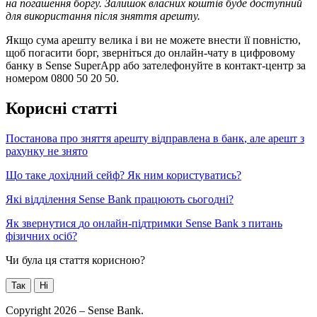
н
а
п
о
г
а
ш
е
н
н
я
б
о
р
г
у
.
З
а
л
и
ш
о
к
в
л
а
с
н
и
х
к
о
ш
т
і
в
б
у
д
е
д
о
с
т
у
п
н
и
й
д
л
я
в
и
к
о
р
и
с
т
а
н
н
я
п
і
с
л
я
з
н
я
т
т
я
а
р
е
ш
т
у
.
Я
к
щ
о
с
у
м
а
а
р
е
ш
т
у
в
е
л
и
к
а
і
в
и
н
е
м
о
ж
е
т
е
в
н
е
с
т
и
ї
ї
п
о
в
н
і
с
т
ю
,
щ
о
б
п
о
г
а
с
и
т
и
б
о
р
г
,
з
в
е
р
н
і
т
ь
с
я
д
о
о
н
л
а
й
н
-
ч
а
т
у
в
ц
и
ф
р
о
в
о
м
у
б
а
н
к
у
в
Sense
SuperApp
а
б
о
з
а
т
е
л
е
ф
о
н
у
й
т
е
в
к
о
н
т
а
к
т
-
ц
е
н
т
р
з
а
н
о
м
е
р
о
м
0800
50
20
50
.
К
о
р
и
с
н
і
с
т
а
т
т
і
П
о
с
т
а
н
о
в
а
п
р
о
з
н
я
т
т
я
а
р
е
ш
т
у
в
і
д
п
р
а
в
л
е
н
а
в
б
а
н
к
,
а
л
е
а
р
е
ш
т
з
р
а
х
у
н
к
у
н
е
з
н
я
т
о
Щ
о
т
а
к
е
д
о
х
і
д
н
и
й
с
е
й
ф
?
Я
к
н
и
м
к
о
р
и
с
т
у
в
а
т
и
с
ь
?
Я
к
і
в
і
д
д
і
л
е
н
н
я
Sense
Bank
п
р
а
ц
ю
ю
т
ь
с
ь
о
г
о
д
н
і
?
Я
к
з
в
е
р
н
у
т
и
с
я
д
о
о
н
л
а
й
н
-
п
і
д
т
р
и
м
к
и
Sense
Bank
з
п
и
т
а
н
ь
ф
і
з
и
ч
н
и
х
о
с
і
б
?
Чи була ця стаття корисною?
Так
Ні
Copyright 2026 – Sense Bank.