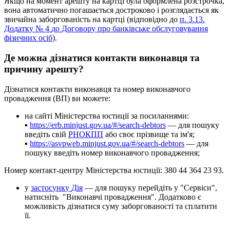
Я
к
щ
о
н
а
м
о
м
е
н
т
а
р
е
ш
т
у
н
а
к
а
р
т
ц
і
б
у
л
а
о
ф
о
р
м
л
е
н
а
р
о
з
с
т
р
о
ч
к
а
,
в
о
н
а
а
в
т
о
м
а
т
и
ч
н
о
п
о
г
а
ш
а
є
т
ь
с
я
д
о
с
т
р
о
к
о
в
о
і
р
о
з
г
л
я
д
а
є
т
ь
с
я
я
к
з
в
и
ч
а
й
н
а
з
а
б
о
р
г
о
в
а
н
і
с
т
ь
н
а
к
а
р
т
ц
і
(
в
і
д
п
о
в
і
д
н
о
д
о
п
.
3
.
13
.
Д
о
д
а
т
к
у
№
4
д
о
Д
о
г
о
в
о
р
у
п
р
о
б
а
н
к
і
в
с
ь
к
е
о
б
с
л
у
г
о
в
у
в
а
н
н
я
ф
і
з
и
ч
н
и
х
о
с
і
б
)
.
Д
е
м
о
ж
н
а
д
і
з
н
а
т
и
с
я
к
о
н
т
а
к
т
и
в
и
к
о
н
а
в
ц
я
т
а
п
р
и
ч
и
н
у
а
р
е
ш
т
у
?
Д
і
з
н
а
т
и
с
я
к
о
н
т
а
к
т
и
в
и
к
о
н
а
в
ц
я
т
а
н
о
м
е
р
в
и
к
о
н
а
в
ч
о
г
о
п
р
о
в
а
д
ж
е
н
н
я
(
В
П
)
в
и
м
о
ж
е
т
е
:
н
а
с
а
й
т
і
М
і
н
і
с
т
е
р
с
т
в
а
ю
с
т
и
ц
і
ї
з
а
п
о
с
и
л
а
н
н
я
м
и
:
▪
https
:
/
/
erb
.
minjust
.
gov
.
ua
/
#
/
search
-
debtors
—
д
л
я
п
о
ш
у
к
у
в
в
е
д
і
т
ь
с
в
і
й
Р
Н
О
К
П
П
а
б
о
с
в
о
є
п
р
і
з
в
и
щ
е
т
а
і
м
'
я
;
▪
https
:
/
/
asvpweb
.
minjust
.
gov
.
ua
/
#
/
search
-
debtors
—
д
л
я
п
о
ш
у
к
у
в
в
е
д
і
т
ь
н
о
м
е
р
в
и
к
о
н
а
в
ч
о
г
о
п
р
о
в
а
д
ж
е
н
н
я
;
Н
о
м
е
р
к
о
н
т
а
к
т
-
ц
е
н
т
р
у
М
і
н
і
с
т
е
р
с
т
в
а
ю
с
т
и
ц
і
ї
:
380
44
364
23
93
.
у
з
а
с
т
о
с
у
н
к
у
Д
і
я
—
д
л
я
п
о
ш
у
к
у
п
е
р
е
й
д
і
т
ь
у
"
С
е
р
в
і
с
и
"
,
н
а
т
и
с
н
і
т
ь
"
В
и
к
о
н
а
в
ч
і
п
р
о
в
а
д
ж
е
н
н
я
"
.
Д
о
д
а
т
к
о
в
о
є
м
о
ж
л
и
в
і
с
т
ь
д
і
з
н
а
т
и
с
я
с
у
м
у
з
а
б
о
р
г
о
в
а
н
о
с
т
і
т
а
с
п
л
а
т
и
т
и
ї
ї
.