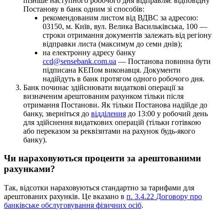
п
і
з
н
і
ш
е
н
а
с
т
у
п
н
о
г
о
р
о
б
о
ч
о
г
о
д
н
я
в
і
д
п
р
а
в
л
я
є
в
і
д
п
о
в
і
д
н
у
П
о
с
т
а
н
о
в
у
в
б
а
н
к
о
д
н
и
м
з
і
с
п
о
с
о
б
і
в
:
р
е
к
о
м
е
н
д
о
в
а
н
и
м
л
и
с
т
о
м
в
і
д
В
Д
В
С
з
а
а
д
р
е
с
о
ю
:
03150
,
м
.
К
и
ї
в
,
в
у
л
.
В
е
л
и
к
а
В
а
с
и
л
ь
к
і
в
с
ь
к
а
,
100
—
с
т
р
о
к
и
о
т
р
и
м
а
н
н
я
д
о
к
у
м
е
н
т
і
в
з
а
л
е
ж
а
т
ь
в
і
д
р
е
г
і
о
н
у
в
і
д
п
р
а
в
к
и
л
и
с
т
а
(
м
а
к
с
и
м
у
м
д
о
с
е
м
и
д
н
і
в
)
;
н
а
е
л
е
к
т
р
о
н
н
у
а
д
р
е
с
у
б
а
н
к
у
ccd
@
sensebank
.
com
.
ua
—
П
о
с
т
а
н
о
в
а
п
о
в
и
н
н
а
б
у
т
и
п
і
д
п
и
с
а
н
а
К
Е
П
о
м
в
и
к
о
н
а
в
ц
я
.
Д
о
к
у
м
е
н
т
и
н
а
д
і
й
д
у
т
ь
в
б
а
н
к
п
р
о
т
я
г
о
м
о
д
н
о
г
о
р
о
б
о
ч
о
г
о
д
н
я
.
Б
а
н
к
п
о
ч
и
н
а
є
з
д
і
й
с
н
ю
в
а
т
и
в
и
д
а
т
к
о
в
і
о
п
е
р
а
ц
і
ї
з
а
в
и
з
н
а
ч
е
н
и
м
а
р
е
ш
т
о
в
а
н
и
м
р
а
х
у
н
к
о
м
т
і
л
ь
к
и
п
і
с
л
я
о
т
р
и
м
а
н
н
я
П
о
с
т
а
н
о
в
и
.
Я
к
т
і
л
ь
к
и
П
о
с
т
а
н
о
в
а
н
а
д
і
й
д
е
д
о
б
а
н
к
у
,
з
в
е
р
н
і
т
ь
с
я
д
о
в
і
д
д
і
л
е
н
н
я
д
о
13
:
00
у
р
о
б
о
ч
и
й
д
е
н
ь
д
л
я
з
д
і
й
с
н
е
н
н
я
в
и
д
а
т
к
о
в
и
х
о
п
е
р
а
ц
і
й
(
т
і
л
ь
к
и
г
о
т
і
в
к
о
ю
а
б
о
п
е
р
е
к
а
з
о
м
з
а
р
е
к
в
і
з
и
т
а
м
и
н
а
р
а
х
у
н
о
к
б
у
д
ь
-
я
к
о
г
о
б
а
н
к
у
)
.
Ч
и
н
а
р
а
х
о
в
у
ю
т
ь
с
я
п
р
о
ц
е
н
т
и
з
а
а
р
е
ш
т
о
в
а
н
и
м
и
р
а
х
у
н
к
а
м
и
?
Т
а
к
,
в
і
д
с
о
т
к
и
н
а
р
а
х
о
в
у
ю
т
ь
с
я
с
т
а
н
д
а
р
т
н
о
з
а
т
а
р
и
ф
а
м
и
д
л
я
а
р
е
ш
т
о
в
а
н
и
х
р
а
х
у
н
к
і
в
.
Ц
е
в
к
а
з
а
н
о
в
п
.
3
.
4
.
22
Д
о
г
о
в
о
р
у
п
р
о
б
а
н
к
і
в
с
ь
к
е
о
б
с
л
у
г
о
в
у
в
а
н
н
я
ф
і
з
и
ч
н
и
х
о
с
і
б
.