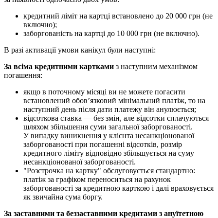
к
р
е
д
и
т
н
и
й
л
і
м
і
т
н
а
к
а
р
т
ц
і
в
с
т
а
н
о
в
л
е
н
о
д
о
20
000
г
р
н
(
н
е
в
к
л
ю
ч
н
о
)
;
з
а
б
о
р
г
о
в
а
н
і
с
т
ь
н
а
к
а
р
т
ц
і
д
о
10
000
г
р
н
(
н
е
в
к
л
ю
ч
н
о
)
.
В
р
а
з
і
а
к
т
и
в
а
ц
і
ї
у
м
о
в
и
к
а
н
і
к
у
л
б
у
л
и
н
а
с
т
у
п
н
і
:
З
а
в
с
і
м
а
к
р
е
д
и
т
н
и
м
и
к
а
р
т
к
а
м
и
з
н
а
с
т
у
п
н
и
м
м
е
х
а
н
і
з
м
о
м
п
о
г
а
ш
е
н
н
я
:
я
к
щ
о
в
п
о
т
о
ч
н
о
м
у
м
і
с
я
ц
і
в
и
н
е
м
о
ж
е
т
е
п
о
г
а
с
и
т
и
в
с
т
а
н
о
в
л
е
н
и
й
о
б
о
в
’
я
з
к
о
в
и
й
м
і
н
і
м
а
л
ь
н
и
й
п
л
а
т
і
ж
,
т
о
н
а
н
а
с
т
у
п
н
и
й
д
е
н
ь
п
і
с
л
я
д
а
т
и
п
л
а
т
е
ж
у
в
і
н
а
н
у
л
ю
є
т
ь
с
я
;
в
і
д
с
о
т
к
о
в
а
с
т
а
в
к
а
—
б
е
з
з
м
і
н
,
а
л
е
в
і
д
с
о
т
к
и
с
п
л
а
ч
у
ю
т
ь
с
я
ш
л
я
х
о
м
з
б
і
л
ь
ш
е
н
н
я
с
у
м
и
з
а
г
а
л
ь
н
о
ї
з
а
б
о
р
г
о
в
а
н
о
с
т
і
.
У
в
и
п
а
д
к
у
в
и
н
и
к
н
е
н
н
я
у
к
л
і
є
н
т
а
н
е
с
а
н
к
ц
і
о
н
о
в
а
н
о
ї
з
а
б
о
р
г
о
в
а
н
о
с
т
і
п
р
и
п
о
г
а
ш
е
н
н
і
в
і
д
с
о
т
к
і
в
,
р
о
з
м
і
р
к
р
е
д
и
т
н
о
г
о
л
і
м
і
т
у
в
і
д
п
о
в
і
д
н
о
з
б
і
л
ь
ш
у
є
т
ь
с
я
н
а
с
у
м
у
н
е
с
а
н
к
ц
і
о
н
о
в
а
н
о
ї
з
а
б
о
р
г
о
в
а
н
о
с
т
і
.
"
Р
о
з
с
т
р
о
ч
к
а
н
а
к
а
р
т
к
у
"
о
б
с
л
у
г
о
в
у
є
т
ь
с
я
с
т
а
н
д
а
р
т
н
о
:
п
л
а
т
і
ж
з
а
г
р
а
ф
і
к
о
м
п
е
р
е
н
о
с
и
т
ь
с
я
н
а
р
а
х
у
н
о
к
з
а
б
о
р
г
о
в
а
н
о
с
т
і
з
а
к
р
е
д
и
т
н
о
ю
к
а
р
т
к
о
ю
і
д
а
л
і
в
р
а
х
о
в
у
є
т
ь
с
я
я
к
з
в
и
ч
а
й
н
а
с
у
м
а
б
о
р
г
у
.
З
а
з
а
с
т
а
в
н
и
м
и
т
а
б
е
з
з
а
с
т
а
в
н
и
м
и
к
р
е
д
и
т
а
м
и
з
а
н
у
ї
т
е
т
н
о
ю