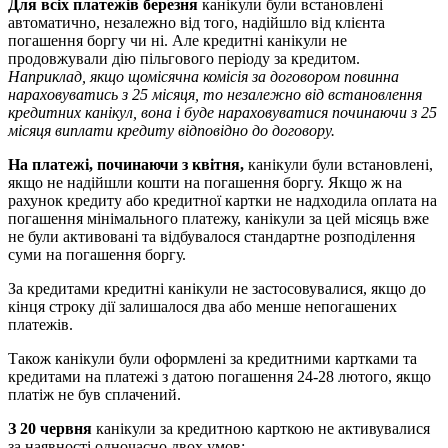
Д
л
я
в
с
і
х
п
л
а
т
е
ж
і
в
б
е
р
е
з
н
я
к
а
н
і
к
у
л
и
б
у
л
и
в
с
т
а
н
о
в
л
е
н
і
а
в
т
о
м
а
т
и
ч
н
о
,
н
е
з
а
л
е
ж
н
о
в
і
д
т
о
г
о
,
н
а
д
і
й
ш
л
о
в
і
д
к
л
і
є
н
т
а
п
о
г
а
ш
е
н
н
я
б
о
р
г
у
ч
и
н
і
.
А
л
е
к
р
е
д
и
т
н
і
к
а
н
і
к
у
л
и
н
е
п
р
о
д
о
в
ж
у
в
а
л
и
д
і
ю
п
і
л
ь
г
о
в
о
г
о
п
е
р
і
о
д
у
з
а
к
р
е
д
и
т
о
м
.
Н
а
п
р
и
к
л
а
д
,
я
к
щ
о
щ
о
м
і
с
я
ч
н
а
к
о
м
і
с
і
я
з
а
д
о
г
о
в
о
р
о
м
п
о
в
и
н
н
а
н
а
р
а
х
о
в
у
в
а
т
и
с
ь
з
25
м
і
с
я
ц
я
,
т
о
н
е
з
а
л
е
ж
н
о
в
і
д
в
с
т
а
н
о
в
л
е
н
н
я
к
р
е
д
и
т
н
и
х
к
а
н
і
к
у
л
,
в
о
н
а
і
б
у
д
е
н
а
р
а
х
о
в
у
в
а
т
и
с
я
п
о
ч
и
н
а
ю
ч
и
з
25
м
і
с
я
ц
я
в
и
п
л
а
т
и
к
р
е
д
и
т
у
в
і
д
п
о
в
і
д
н
о
д
о
д
о
г
о
в
о
р
у
.
Н
а
п
л
а
т
е
ж
і
,
п
о
ч
и
н
а
ю
ч
и
з
к
в
і
т
н
я
,
к
а
н
і
к
у
л
и
б
у
л
и
в
с
т
а
н
о
в
л
е
н
і
,
я
к
щ
о
н
е
н
а
д
і
й
ш
л
и
к
о
ш
т
и
н
а
п
о
г
а
ш
е
н
н
я
б
о
р
г
у
.
Я
к
щ
о
ж
н
а
р
а
х
у
н
о
к
к
р
е
д
и
т
у
а
б
о
к
р
е
д
и
т
н
о
ї
к
а
р
т
к
и
н
е
н
а
д
х
о
д
и
л
а
о
п
л
а
т
а
н
а
п
о
г
а
ш
е
н
н
я
м
і
н
і
м
а
л
ь
н
о
г
о
п
л
а
т
е
ж
у
,
к
а
н
і
к
у
л
и
з
а
ц
е
й
м
і
с
я
ц
ь
в
ж
е
н
е
б
у
л
и
а
к
т
и
в
о
в
а
н
і
т
а
в
і
д
б
у
в
а
л
о
с
я
с
т
а
н
д
а
р
т
н
е
р
о
з
п
о
д
і
л
е
н
н
я
с
у
м
и
н
а
п
о
г
а
ш
е
н
н
я
б
о
р
г
у
.
З
а
к
р
е
д
и
т
а
м
и
к
р
е
д
и
т
н
і
к
а
н
і
к
у
л
и
н
е
з
а
с
т
о
с
о
в
у
в
а
л
и
с
я
,
я
к
щ
о
д
о
к
і
н
ц
я
с
т
р
о
к
у
д
і
ї
з
а
л
и
ш
а
л
о
с
я
д
в
а
а
б
о
м
е
н
ш
е
н
е
п
о
г
а
ш
е
н
и
х
п
л
а
т
е
ж
і
в
.
Т
а
к
о
ж
к
а
н
і
к
у
л
и
б
у
л
и
о
ф
о
р
м
л
е
н
і
з
а
к
р
е
д
и
т
н
и
м
и
к
а
р
т
к
а
м
и
т
а
к
р
е
д
и
т
а
м
и
н
а
п
л
а
т
е
ж
і
з
д
а
т
о
ю
п
о
г
а
ш
е
н
н
я
24
-
28
л
ю
т
о
г
о
,
я
к
щ
о
п
л
а
т
і
ж
н
е
б
у
в
с
п
л
а
ч
е
н
и
й
.
З
20
ч
е
р
в
н
я
к
а
н
і
к
у
л
и
з
а
к
р
е
д
и
т
н
о
ю
к
а
р
т
к
о
ю
н
е
а
к
т
и
в
у
в
а
л
и
с
я
з
а
н
а
я
в
н
о
с
т
і
о
д
н
о
ч
а
с
н
о
д
в
о
х
у
м
о
в
: