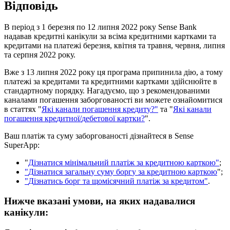
В
і
д
п
о
в
і
д
ь
В
п
е
р
і
о
д
з
1
б
е
р
е
з
н
я
п
о
12
л
и
п
н
я
2022
р
о
к
у
Sense
Bank
н
а
д
а
в
а
в
к
р
е
д
и
т
н
і
к
а
н
і
к
у
л
и
з
а
в
с
і
м
а
к
р
е
д
и
т
н
и
м
и
к
а
р
т
к
а
м
и
т
а
к
р
е
д
и
т
а
м
и
н
а
п
л
а
т
е
ж
і
б
е
р
е
з
н
я
,
к
в
і
т
н
я
т
а
т
р
а
в
н
я
,
ч
е
р
в
н
я
,
л
и
п
н
я
т
а
с
е
р
п
н
я
2022
р
о
к
у
.
В
ж
е
з
13
л
и
п
н
я
2022
р
о
к
у
ц
я
п
р
о
г
р
а
м
а
п
р
и
п
и
н
и
л
а
д
і
ю
,
а
т
о
м
у
п
л
а
т
е
ж
і
з
а
к
р
е
д
и
т
а
м
и
т
а
к
р
е
д
и
т
н
и
м
и
к
а
р
т
к
а
м
и
з
д
і
й
с
н
ю
й
т
е
в
с
т
а
н
д
а
р
т
н
о
м
у
п
о
р
я
д
к
у
.
Н
а
г
а
д
у
є
м
о
,
щ
о
з
р
е
к
о
м
е
н
д
о
в
а
н
и
м
и
к
а
н
а
л
а
м
и
п
о
г
а
ш
е
н
н
я
з
а
б
о
р
г
о
в
а
н
о
с
т
і
в
и
м
о
ж
е
т
е
о
з
н
а
й
о
м
и
т
и
с
я
в
с
т
а
т
т
я
х
"
Я
к
і
к
а
н
а
л
и
п
о
г
а
ш
е
н
н
я
к
р
е
д
и
т
у
?
"
т
а
"
Я
к
і
к
а
н
а
л
и
п
о
г
а
ш
е
н
н
я
к
р
е
д
и
т
н
о
ї
/
д
е
б
е
т
о
в
о
ї
к
а
р
т
к
и
?
"
.
В
а
ш
п
л
а
т
і
ж
т
а
с
у
м
у
з
а
б
о
р
г
о
в
а
н
о
с
т
і
д
і
з
н
а
й
т
е
с
я
в
Sense
SuperApp
:
"
Д
і
з
н
а
т
и
с
я
м
і
н
і
м
а
л
ь
н
и
й
п
л
а
т
і
ж
з
а
к
р
е
д
и
т
н
о
ю
к
а
р
т
к
о
ю
"
;
"
Д
і
з
н
а
т
и
с
я
з
а
г
а
л
ь
н
у
с
у
м
у
б
о
р
г
у
з
а
к
р
е
д
и
т
н
о
ю
к
а
р
т
к
о
ю
"
;
"
Д
і
з
н
а
т
и
с
ь
б
о
р
г
т
а
щ
о
м
і
с
я
ч
н
и
й
п
л
а
т
і
ж
з
а
к
р
е
д
и
т
о
м
"
.
Н
и
ж
ч
е
в
к
а
з
а
н
і
у
м
о
в
и
,
н
а
я
к
и
х
н
а
д
а
в
а
л
и
с
я
к
а
н
і
к
у
л
и
: