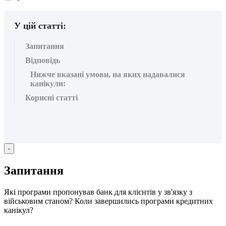
вподобайок:
У цій статті:
Запитання
Відповідь
Нижче вказані умови, на яких надавалися
канікули:
Корисні статті
-
З
а
п
и
т
а
н
н
я
Я
к
і
п
р
о
г
р
а
м
и
п
р
о
п
о
н
у
в
а
в
б
а
н
к
д
л
я
к
л
і
є
н
т
і
в
у
з
в
'
я
з
к
у
з
в
і
й
с
ь
к
о
в
и
м
с
т
а
н
о
м
?
К
о
л
и
з
а
в
е
р
ш
и
л
и
с
ь
п
р
о
г
р
а
м
и
к
р
е
д
и
т
н
и
х
к
а
н
і
к
у
л
?