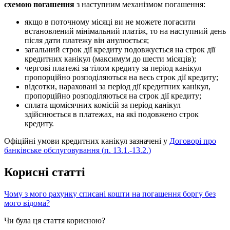
с
х
е
м
о
ю
п
о
г
а
ш
е
н
н
я
з
н
а
с
т
у
п
н
и
м
м
е
х
а
н
і
з
м
о
м
п
о
г
а
ш
е
н
н
я
:
я
к
щ
о
в
п
о
т
о
ч
н
о
м
у
м
і
с
я
ц
і
в
и
н
е
м
о
ж
е
т
е
п
о
г
а
с
и
т
и
в
с
т
а
н
о
в
л
е
н
и
й
м
і
н
і
м
а
л
ь
н
и
й
п
л
а
т
і
ж
,
т
о
н
а
н
а
с
т
у
п
н
и
й
д
е
н
ь
п
і
с
л
я
д
а
т
и
п
л
а
т
е
ж
у
в
і
н
а
н
у
л
ю
є
т
ь
с
я
;
з
а
г
а
л
ь
н
и
й
с
т
р
о
к
д
і
ї
к
р
е
д
и
т
у
п
о
д
о
в
ж
у
є
т
ь
с
я
н
а
с
т
р
о
к
д
і
ї
к
р
е
д
и
т
н
и
х
к
а
н
і
к
у
л
(
м
а
к
с
и
м
у
м
д
о
ш
е
с
т
и
м
і
с
я
ц
і
в
)
;
ч
е
р
г
о
в
і
п
л
а
т
е
ж
і
з
а
т
і
л
о
м
к
р
е
д
и
т
у
з
а
п
е
р
і
о
д
к
а
н
і
к
у
л
п
р
о
п
о
р
ц
і
й
н
о
р
о
з
п
о
д
і
л
я
ю
т
ь
с
я
н
а
в
е
с
ь
с
т
р
о
к
д
і
ї
к
р
е
д
и
т
у
;
в
і
д
с
о
т
к
и
,
н
а
р
а
х
о
в
а
н
і
з
а
п
е
р
і
о
д
д
і
ї
к
р
е
д
и
т
н
и
х
к
а
н
і
к
у
л
,
п
р
о
п
о
р
ц
і
й
н
о
р
о
з
п
о
д
і
л
я
ю
т
ь
с
я
н
а
с
т
р
о
к
д
і
ї
к
р
е
д
и
т
у
;
с
п
л
а
т
а
щ
о
м
і
с
я
ч
н
и
х
к
о
м
і
с
і
й
з
а
п
е
р
і
о
д
к
а
н
і
к
у
л
з
д
і
й
с
н
ю
є
т
ь
с
я
в
п
л
а
т
е
ж
а
х
,
н
а
я
к
і
п
о
д
о
в
ж
е
н
о
с
т
р
о
к
к
р
е
д
и
т
у
.
О
ф
і
ц
і
й
н
і
у
м
о
в
и
к
р
е
д
и
т
н
и
х
к
а
н
і
к
у
л
з
а
з
н
а
ч
е
н
і
у
Д
о
г
о
в
о
р
і
п
р
о
б
а
н
к
і
в
с
ь
к
е
о
б
с
л
у
г
о
в
у
в
а
н
н
я
(
п
.
13
.
1
.
-
13
.
2
.
)
К
о
р
и
с
н
і
с
т
а
т
т
і
Ч
о
м
у
з
м
о
г
о
р
а
х
у
н
к
у
с
п
и
с
а
н
і
к
о
ш
т
и
н
а
п
о
г
а
ш
е
н
н
я
б
о
р
г
у
б
е
з
м
о
г
о
в
і
д
о
м
а
?
Чи була ця стаття корисною?