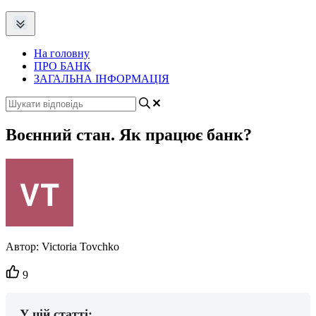
На головну
ПРО БАНК
ЗАГАЛЬНА ІНФОРМАЦІЯ
Воєнний стан. Як працює банк?
Автор:
Victoria Tovchko
Кількість
9
вподобайок:
У цій статті: