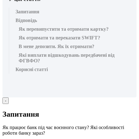
Запитання
Відповідь
Як перевипустити та отримати картку?
Як отримати та переказати SWIFT?
В мене депозити. Як їх отримати?
Які виплати відшкодувань передбачені від
ФГВФО?
Корисні статті
-
З
а
п
и
т
а
н
н
я
Я
к
п
р
а
ц
ю
є
б
а
н
к
п
і
д
ч
а
с
в
о
є
н
н
о
г
о
с
т
а
н
у
?
Я
к
і
о
с
о
б
л
и
в
о
с
т
і
р
о
б
о
т
и
б
а
н
к
у
з
а
р
а
з
?