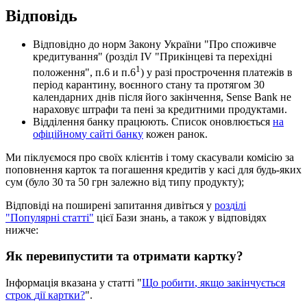
В
і
д
п
о
в
і
д
ь
В
і
д
п
о
в
і
д
н
о
д
о
н
о
р
м
З
а
к
о
н
у
У
к
р
а
ї
н
и
"
П
р
о
с
п
о
ж
и
в
ч
е
к
р
е
д
и
т
у
в
а
н
н
я
"
(
р
о
з
д
і
л
IV
"
П
р
и
к
і
н
ц
е
в
і
т
а
п
е
р
е
х
і
д
н
і
1
п
о
л
о
ж
е
н
н
я
"
,
п
.
6
и
п
.
6
)
у
р
а
з
і
п
р
о
с
т
р
о
ч
е
н
н
я
п
л
а
т
е
ж
і
в
в
п
е
р
і
о
д
к
а
р
а
н
т
и
н
у
,
в
о
є
н
н
о
г
о
с
т
а
н
у
т
а
п
р
о
т
я
г
о
м
30
к
а
л
е
н
д
а
р
н
и
х
д
н
і
в
п
і
с
л
я
й
о
г
о
з
а
к
і
н
ч
е
н
н
я
,
Sense
Bank
н
е
н
а
р
а
х
о
в
у
є
ш
т
р
а
ф
и
т
а
п
е
н
і
з
а
к
р
е
д
и
т
н
и
м
и
п
р
о
д
у
к
т
а
м
и
.
В
і
д
д
і
л
е
н
н
я
б
а
н
к
у
п
р
а
ц
ю
ю
т
ь
.
С
п
и
с
о
к
о
н
о
в
л
ю
є
т
ь
с
я
н
а
о
ф
і
ц
і
й
н
о
м
у
с
а
й
т
і
б
а
н
к
у
к
о
ж
е
н
р
а
н
о
к
.
М
и
п
і
к
л
у
є
м
о
с
я
п
р
о
с
в
о
ї
х
к
л
і
є
н
т
і
в
і
т
о
м
у
с
к
а
с
у
в
а
л
и
к
о
м
і
с
і
ю
з
а
п
о
п
о
в
н
е
н
н
я
к
а
р
т
о
к
т
а
п
о
г
а
ш
е
н
н
я
к
р
е
д
и
т
і
в
у
к
а
с
і
д
л
я
б
у
д
ь
-
я
к
и
х
с
у
м
(
б
у
л
о
30
т
а
50
г
р
н
з
а
л
е
ж
н
о
в
і
д
т
и
п
у
п
р
о
д
у
к
т
у
)
;
В
і
д
п
о
в
і
д
і
н
а
п
о
ш
и
р
е
н
і
з
а
п
и
т
а
н
н
я
д
и
в
і
т
ь
с
я
у
р
о
з
д
і
л
і
"
П
о
п
у
л
я
р
н
і
с
т
а
т
т
і
"
ц
і
є
ї
Б
а
з
и
з
н
а
н
ь
,
а
т
а
к
о
ж
у
в
і
д
п
о
в
і
д
я
х
н
и
ж
ч
е
:
Я
к
п
е
р
е
в
и
п
у
с
т
и
т
и
т
а
о
т
р
и
м
а
т
и
к
а
р
т
к
у
?
І
н
ф
о
р
м
а
ц
і
я
в
к
а
з
а
н
а
у
с
т
а
т
т
і
"
Щ
о
р
о
б
и
т
и
,
я
к
щ
о
з
а
к
і
н
ч
у
є
т
ь
с
я
с
т
р
о
к
д
і
ї
к
а
р
т
к
и
?
"
.