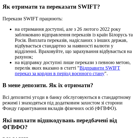
Я
к
о
т
р
и
м
а
т
и
т
а
п
е
р
е
к
а
з
а
т
и
SWIFT
?
П
е
р
е
к
а
з
и
SWIFT
п
р
а
ц
ю
ю
т
ь
:
н
а
о
т
р
и
м
а
н
н
я
д
о
с
т
у
п
н
і
,
а
л
е
з
26
л
ю
т
о
г
о
2022
р
о
к
у
з
а
б
л
о
к
о
в
а
н
о
в
і
д
п
р
а
в
л
е
н
н
я
п
е
р
е
к
а
з
і
в
і
з
к
р
а
ї
н
Б
і
л
о
р
у
с
ь
т
а
Р
о
с
і
я
.
В
и
п
л
а
т
а
п
е
р
е
к
а
з
і
в
,
н
а
д
і
с
л
а
н
и
х
з
і
н
ш
и
х
д
е
р
ж
а
в
,
в
і
д
б
у
в
а
є
т
ь
с
я
с
т
а
н
д
а
р
т
н
о
з
а
н
а
я
в
н
о
с
т
і
в
а
л
ю
т
и
у
в
і
д
д
і
л
е
н
н
і
.
В
р
а
х
о
в
у
й
т
е
,
щ
о
з
а
р
а
х
у
в
а
н
н
я
в
і
д
б
у
в
а
є
т
ь
с
я
н
а
р
а
х
у
н
о
к
;
н
а
в
і
д
п
р
а
в
к
у
д
о
с
т
у
п
н
і
л
и
ш
е
п
е
р
е
к
а
з
и
з
п
е
в
н
о
ю
м
е
т
о
ю
,
п
е
р
е
л
і
к
я
к
и
х
в
к
а
з
а
н
о
в
с
т
а
т
т
і
"
В
і
д
п
р
а
в
и
т
и
SWIFT
п
е
р
е
к
а
з
з
а
к
о
р
д
о
н
в
п
е
р
і
о
д
в
о
є
н
н
о
г
о
с
т
а
н
у
"
.
В
м
е
н
е
д
е
п
о
з
и
т
и
.
Я
к
ї
х
о
т
р
и
м
а
т
и
?
В
с
і
д
е
п
о
з
и
т
н
і
у
г
о
д
и
в
б
а
н
к
у
о
б
с
л
у
г
о
в
у
ю
т
ь
с
я
в
с
т
а
н
д
а
р
т
н
о
м
у
р
е
ж
и
м
і
і
з
н
а
х
о
д
я
т
ь
с
я
п
і
д
д
о
д
а
т
к
о
в
и
м
з
а
х
и
с
т
о
м
з
і
с
т
о
р
о
н
и
Ф
о
н
д
у
г
а
р
а
н
т
у
в
а
н
н
я
в
к
л
а
д
і
в
ф
і
з
и
ч
н
и
х
о
с
і
б
(
Ф
Г
В
Ф
О
)
.
Я
к
і
в
и
п
л
а
т
и
в
і
д
ш
к
о
д
у
в
а
н
ь
п
е
р
е
д
б
а
ч
е
н
і
в
і
д
Ф
Г
В
Ф
О
?