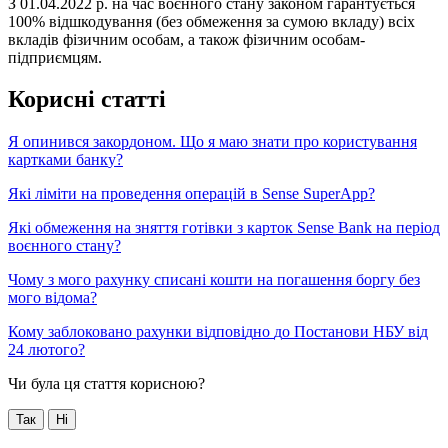
З
01
.
04
.
2022
р
.
н
а
ч
а
с
в
о
є
н
н
о
г
о
с
т
а
н
у
з
а
к
о
н
о
м
г
а
р
а
н
т
у
є
т
ь
с
я
100
%
в
і
д
ш
к
о
д
у
в
а
н
н
я
(
б
е
з
о
б
м
е
ж
е
н
н
я
з
а
с
у
м
о
ю
в
к
л
а
д
у
)
в
с
і
х
в
к
л
а
д
і
в
ф
і
з
и
ч
н
и
м
о
с
о
б
а
м
,
а
т
а
к
о
ж
ф
і
з
и
ч
н
и
м
о
с
о
б
а
м
-
п
і
д
п
р
и
є
м
ц
я
м
.
К
о
р
и
с
н
і
с
т
а
т
т
і
Я
о
п
и
н
и
в
с
я
з
а
к
о
р
д
о
н
о
м
.
Щ
о
я
м
а
ю
з
н
а
т
и
п
р
о
к
о
р
и
с
т
у
в
а
н
н
я
к
а
р
т
к
а
м
и
б
а
н
к
у
?
Я
к
і
л
і
м
і
т
и
н
а
п
р
о
в
е
д
е
н
н
я
о
п
е
р
а
ц
і
й
в
Sense
SuperApp
?
Я
к
і
о
б
м
е
ж
е
н
н
я
н
а
з
н
я
т
т
я
г
о
т
і
в
к
и
з
к
а
р
т
о
к
Sense
Bank
н
а
п
е
р
і
о
д
в
о
є
н
н
о
г
о
с
т
а
н
у
?
Ч
о
м
у
з
м
о
г
о
р
а
х
у
н
к
у
с
п
и
с
а
н
і
к
о
ш
т
и
н
а
п
о
г
а
ш
е
н
н
я
б
о
р
г
у
б
е
з
м
о
г
о
в
і
д
о
м
а
?
К
о
м
у
з
а
б
л
о
к
о
в
а
н
о
р
а
х
у
н
к
и
в
і
д
п
о
в
і
д
н
о
д
о
П
о
с
т
а
н
о
в
и
Н
Б
У
в
і
д
24
л
ю
т
о
г
о
?
Чи була ця стаття корисною?
Так
Ні