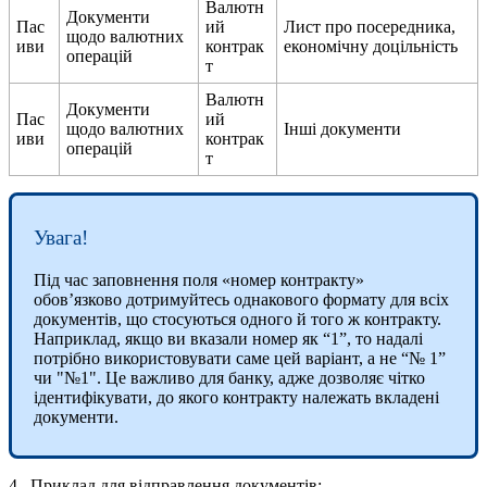
В
а
л
ю
т
н
Д
о
к
у
м
е
н
т
и
П
а
с
и
й
Л
и
с
т
п
р
о
п
о
с
е
р
е
д
н
и
к
а
,
щ
о
д
о
в
а
л
ю
т
н
и
х
и
в
и
к
о
н
т
р
а
к
е
к
о
н
о
м
і
ч
н
у
д
о
ц
і
л
ь
н
і
с
т
ь
о
п
е
р
а
ц
і
й
т
В
а
л
ю
т
н
Д
о
к
у
м
е
н
т
и
П
а
с
и
й
щ
о
д
о
в
а
л
ю
т
н
и
х
І
н
ш
і
д
о
к
у
м
е
н
т
и
и
в
и
к
о
н
т
р
а
к
о
п
е
р
а
ц
і
й
т
У
в
а
г
а
!
П
і
д
ч
а
с
з
а
п
о
в
н
е
н
н
я
п
о
л
я
«
н
о
м
е
р
к
о
н
т
р
а
к
т
у
»
о
б
о
в
’
я
з
к
о
в
о
д
о
т
р
и
м
у
й
т
е
с
ь
о
д
н
а
к
о
в
о
г
о
ф
о
р
м
а
т
у
д
л
я
в
с
і
х
д
о
к
у
м
е
н
т
і
в
,
щ
о
с
т
о
с
у
ю
т
ь
с
я
о
д
н
о
г
о
й
т
о
г
о
ж
к
о
н
т
р
а
к
т
у
.
Н
а
п
р
и
к
л
а
д
,
я
к
щ
о
в
и
в
к
а
з
а
л
и
н
о
м
е
р
я
к
“
1
”
,
т
о
н
а
д
а
л
і
п
о
т
р
і
б
н
о
в
и
к
о
р
и
с
т
о
в
у
в
а
т
и
с
а
м
е
ц
е
й
в
а
р
і
а
н
т
,
а
н
е
“
№
1
”
ч
и
"
№
1
"
.
Ц
е
в
а
ж
л
и
в
о
д
л
я
б
а
н
к
у
,
а
д
ж
е
д
о
з
в
о
л
я
є
ч
і
т
к
о
і
д
е
н
т
и
ф
і
к
у
в
а
т
и
,
д
о
я
к
о
г
о
к
о
н
т
р
а
к
т
у
н
а
л
е
ж
а
т
ь
в
к
л
а
д
е
н
і
д
о
к
у
м
е
н
т
и
.
4
.
П
р
и
к
л
а
д
д
л
я
в
і
д
п
р
а
в
л
е
н
н
я
д
о
к
у
м
е
н
т
і
в
: