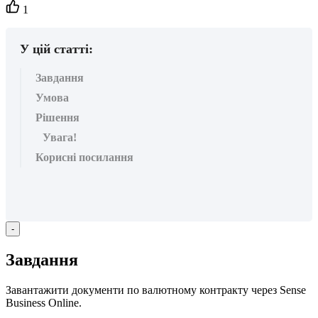
Кількість
1
вподобайок:
У цій статті:
Завдання
Умова
Рішення
Увага!
Корисні посилання
-
З
а
в
д
а
н
н
я
З
а
в
а
н
т
а
ж
и
т
и
д
о
к
у
м
е
н
т
и
п
о
в
а
л
ю
т
н
о
м
у
к
о
н
т
р
а
к
т
у
ч
е
р
е
з
Sense
Business
Online
.