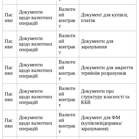
В
а
л
ю
т
н
Д
о
к
у
м
е
н
т
и
П
а
с
и
й
Д
о
к
у
м
е
н
т
д
л
я
к
у
п
і
в
л
і
,
щ
о
д
о
в
а
л
ю
т
н
и
х
и
в
и
к
о
н
т
р
а
к
п
л
а
т
і
ж
о
п
е
р
а
ц
і
й
т
В
а
л
ю
т
н
Д
о
к
у
м
е
н
т
и
П
а
с
и
й
Д
о
к
у
м
е
н
т
и
д
л
я
щ
о
д
о
в
а
л
ю
т
н
и
х
и
в
и
к
о
н
т
р
а
к
з
а
р
а
х
у
в
а
н
н
я
о
п
е
р
а
ц
і
й
т
В
а
л
ю
т
н
Д
о
к
у
м
е
н
т
и
П
а
с
и
й
Д
о
к
у
м
е
н
т
и
д
л
я
з
а
к
р
и
т
т
я
щ
о
д
о
в
а
л
ю
т
н
и
х
и
в
и
к
о
н
т
р
а
к
т
е
р
м
і
н
і
і
в
р
о
з
р
а
х
у
н
к
і
в
о
п
е
р
а
ц
і
й
т
В
а
л
ю
т
н
Д
о
к
у
м
е
н
т
и
Д
о
к
у
м
е
н
т
и
п
р
о
П
а
с
и
й
щ
о
д
о
в
а
л
ю
т
н
и
х
с
т
р
у
к
т
у
р
у
в
л
а
с
н
о
с
т
і
т
а
и
в
и
к
о
н
т
р
а
к
о
п
е
р
а
ц
і
й
К
Б
В
т
В
а
л
ю
т
н
Д
о
к
у
м
е
н
т
и
Д
о
к
у
м
е
н
т
д
л
я
Ф
М
П
а
с
и
й
щ
о
д
о
в
а
л
ю
т
н
и
х
(
к
у
п
і
в
л
я
/
в
і
д
п
р
а
в
к
а
/
и
в
и
к
о
н
т
р
а
к
о
п
е
р
а
ц
і
й
з
а
р
а
х
у
в
а
н
н
я
)
т