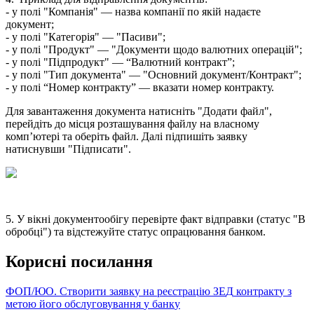
-
у
п
о
л
і
"
К
о
м
п
а
н
і
я
"
—
н
а
з
в
а
к
о
м
п
а
н
і
ї
п
о
я
к
і
й
н
а
д
а
є
т
е
д
о
к
у
м
е
н
т
;
-
у
п
о
л
і
"
К
а
т
е
г
о
р
і
я
"
—
"
П
а
с
и
в
и
"
;
-
у
п
о
л
і
"
П
р
о
д
у
к
т
"
—
"
Д
о
к
у
м
е
н
т
и
щ
о
д
о
в
а
л
ю
т
н
и
х
о
п
е
р
а
ц
і
й
"
;
-
у
п
о
л
і
"
П
і
д
п
р
о
д
у
к
т
"
—
“
В
а
л
ю
т
н
и
й
к
о
н
т
р
а
к
т
”
;
-
у
п
о
л
і
"
Т
и
п
д
о
к
у
м
е
н
т
а
"
—
"
О
с
н
о
в
н
и
й
д
о
к
у
м
е
н
т
/
К
о
н
т
р
а
к
т
"
;
-
у
п
о
л
і
“
Н
о
м
е
р
к
о
н
т
р
а
к
т
у
”
—
в
к
а
з
а
т
и
н
о
м
е
р
к
о
н
т
р
а
к
т
у
.
Д
л
я
з
а
в
а
н
т
а
ж
е
н
н
я
д
о
к
у
м
е
н
т
а
н
а
т
и
с
н
і
т
ь
"
Д
о
д
а
т
и
ф
а
й
л
"
,
п
е
р
е
й
д
і
т
ь
д
о
м
і
с
ц
я
р
о
з
т
а
ш
у
в
а
н
н
я
ф
а
й
л
у
н
а
в
л
а
с
н
о
м
у
к
о
м
п
’
ю
т
е
р
і
т
а
о
б
е
р
і
т
ь
ф
а
й
л
.
Д
а
л
і
п
і
д
п
и
ш
і
т
ь
з
а
я
в
к
у
н
а
т
и
с
н
у
в
ш
и
"
П
і
д
п
и
с
а
т
и
"
.
5
.
У
в
і
к
н
і
д
о
к
у
м
е
н
т
о
о
б
і
г
у
п
е
р
е
в
і
р
т
е
ф
а
к
т
в
і
д
п
р
а
в
к
и
(
с
т
а
т
у
с
"
В
о
б
р
о
б
ц
і
"
)
т
а
в
і
д
с
т
е
ж
у
й
т
е
с
т
а
т
у
с
о
п
р
а
ц
ю
в
а
н
н
я
б
а
н
к
о
м
.
К
о
р
и
с
н
і
п
о
с
и
л
а
н
н
я
Ф
О
П
/
Ю
О
.
С
т
в
о
р
и
т
и
з
а
я
в
к
у
н
а
р
е
є
с
т
р
а
ц
і
ю
З
Е
Д
к
о
н
т
р
а
к
т
у
з
м
е
т
о
ю
й
о
г
о
о
б
с
л
у
г
о
в
у
в
а
н
н
я
у
б
а
н
к
у