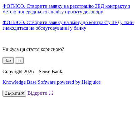
Ф
О
П
/
Ю
О
.
С
т
в
о
р
и
т
и
з
а
я
в
к
у
н
а
р
е
є
с
т
р
а
ц
і
ю
З
Е
Д
к
о
н
т
р
а
к
т
у
з
м
е
т
о
ю
п
о
п
е
р
е
д
н
ь
о
г
о
а
н
а
л
і
з
у
п
р
о
є
к
т
у
д
о
г
о
в
о
р
у
Ф
О
П
/
Ю
О
.
С
т
в
о
р
и
т
и
з
а
я
в
к
у
н
а
з
м
і
н
у
д
о
к
о
н
т
р
а
к
т
у
З
Е
Д
,
я
к
и
й
з
н
а
х
о
д
и
т
ь
с
я
н
а
о
б
с
л
у
г
о
в
у
в
а
н
н
і
у
б
а
н
к
у
Чи була ця стаття корисною?
Так
Ні
Copyright 2026 – Sense Bank.
Knowledge Base Software powered by Helpjuice
Відкрити
Закрити