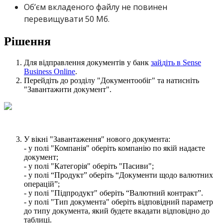
О
б
’
є
м
в
к
л
а
д
е
н
о
г
о
ф
а
й
л
у
н
е
п
о
в
и
н
е
н
п
е
р
е
в
и
щ
у
в
а
т
и
50
М
б
.
Р
і
ш
е
н
н
я
Д
л
я
в
і
д
п
р
а
в
л
е
н
н
я
д
о
к
у
м
е
н
т
і
в
у
б
а
н
к
з
а
й
д
і
т
ь
в
Sense
Business
Online
.
П
е
р
е
й
д
і
т
ь
д
о
р
о
з
д
і
л
у
"
Д
о
к
у
м
е
н
т
о
о
б
і
г
"
т
а
н
а
т
и
с
н
і
т
ь
"
З
а
в
а
н
т
а
ж
и
т
и
д
о
к
у
м
е
н
т
"
.
У
в
і
к
н
і
"
З
а
в
а
н
т
а
ж
е
н
н
я
"
н
о
в
о
г
о
д
о
к
у
м
е
н
т
а
:
-
у
п
о
л
і
"
К
о
м
п
а
н
і
я
"
о
б
е
р
і
т
ь
к
о
м
п
а
н
і
ю
п
о
я
к
і
й
н
а
д
а
є
т
е
д
о
к
у
м
е
н
т
;
-
у
п
о
л
і
"
К
а
т
е
г
о
р
і
я
"
о
б
е
р
і
т
ь
"
П
а
с
и
в
и
"
;
-
у
п
о
л
і
“
П
р
о
д
у
к
т
”
о
б
е
р
і
т
ь
“
Д
о
к
у
м
е
н
т
и
щ
о
д
о
в
а
л
ю
т
н
и
х
о
п
е
р
а
ц
і
й
”
;
-
у
п
о
л
і
"
П
і
д
п
р
о
д
у
к
т
"
о
б
е
р
і
т
ь
“
В
а
л
ю
т
н
и
й
к
о
н
т
р
а
к
т
”
.
-
у
п
о
л
і
"
Т
и
п
д
о
к
у
м
е
н
т
а
"
о
б
е
р
і
т
ь
в
і
д
п
о
в
і
д
н
и
й
п
а
р
а
м
е
т
р
д
о
т
и
п
у
д
о
к
у
м
е
н
т
а
,
я
к
и
й
б
у
д
е
т
е
в
к
а
д
а
т
и
в
і
д
п
о
в
і
д
н
о
д
о
т
а
б
л
и
ц
і
.