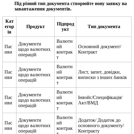
П
і
д
р
і
з
н
и
й
т
и
п
д
о
к
у
м
е
н
т
а
с
т
в
о
р
ю
й
т
е
н
о
в
у
з
а
я
в
к
у
н
а
з
а
в
а
н
т
а
ж
е
н
н
я
д
о
к
у
м
е
н
т
і
в
.
К
а
т
П
і
д
п
р
о
д
е
г
о
р
П
р
о
д
у
к
т
Т
и
п
д
о
к
у
м
е
н
т
а
у
к
т
і
я
В
а
л
ю
т
н
Д
о
к
у
м
е
н
т
и
П
а
с
и
й
О
с
н
о
в
н
и
й
д
о
к
у
м
е
н
т
/
щ
о
д
о
в
а
л
ю
т
н
и
х
и
в
и
к
о
н
т
р
а
к
К
о
н
т
р
а
к
т
о
п
е
р
а
ц
і
й
т
В
а
л
ю
т
н
Д
о
к
у
м
е
н
т
и
П
а
с
и
й
Л
и
с
т
,
з
а
п
и
т
,
д
о
в
і
д
к
и
,
щ
о
д
о
в
а
л
ю
т
н
и
х
и
в
и
к
о
н
т
р
а
к
в
и
п
и
с
к
и
з
і
н
ш
и
х
б
а
н
к
і
в
о
п
е
р
а
ц
і
й
т
В
а
л
ю
т
н
Д
о
к
у
м
е
н
т
и
П
а
с
и
й
І
н
в
о
й
с
/
С
п
е
ц
и
ф
і
к
а
ц
і
я
/
щ
о
д
о
в
а
л
ю
т
н
и
х
и
в
и
к
о
н
т
р
а
к
А
к
т
/
В
М
Д
о
п
е
р
а
ц
і
й
т
В
а
л
ю
т
н
Д
о
к
у
м
е
н
т
и
Д
о
д
а
т
о
к
/
Д
о
д
а
т
о
к
д
о
П
а
с
и
й
щ
о
д
о
в
а
л
ю
т
н
и
х
о
с
н
о
в
н
о
г
о
д
о
к
у
м
е
н
т
у
/
и
в
и
к
о
н
т
р
а
к
о
п
е
р
а
ц
і
й
К
о
н
т
р
а
к
т
у
т