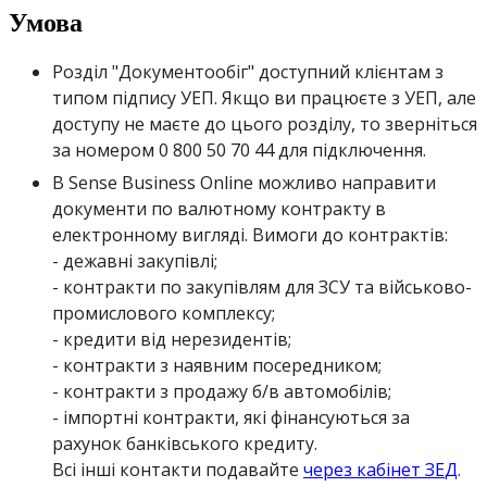
У
м
о
в
а
Р
о
з
д
і
л
"
Д
о
к
у
м
е
н
т
о
о
б
і
г
"
д
о
с
т
у
п
н
и
й
к
л
і
є
н
т
а
м
з
т
и
п
о
м
п
і
д
п
и
с
у
У
Е
П
.
Я
к
щ
о
в
и
п
р
а
ц
ю
є
т
е
з
У
Е
П
,
а
л
е
д
о
с
т
у
п
у
н
е
м
а
є
т
е
д
о
ц
ь
о
г
о
р
о
з
д
і
л
у
,
т
о
з
в
е
р
н
і
т
ь
с
я
з
а
н
о
м
е
р
о
м
0
800
50
70
44
д
л
я
п
і
д
к
л
ю
ч
е
н
н
я
.
В
Sense
Business
Online
м
о
ж
л
и
в
о
н
а
п
р
а
в
и
т
и
д
о
к
у
м
е
н
т
и
п
о
в
а
л
ю
т
н
о
м
у
к
о
н
т
р
а
к
т
у
в
е
л
е
к
т
р
о
н
н
о
м
у
в
и
г
л
я
д
і
.
В
и
м
о
г
и
д
о
к
о
н
т
р
а
к
т
і
в
:
-
д
е
ж
а
в
н
і
з
а
к
у
п
і
в
л
і
;
-
к
о
н
т
р
а
к
т
и
п
о
з
а
к
у
п
і
в
л
я
м
д
л
я
З
С
У
т
а
в
і
й
с
ь
к
о
в
о
-
п
р
о
м
и
с
л
о
в
о
г
о
к
о
м
п
л
е
к
с
у
;
-
к
р
е
д
и
т
и
в
і
д
н
е
р
е
з
и
д
е
н
т
і
в
;
-
к
о
н
т
р
а
к
т
и
з
н
а
я
в
н
и
м
п
о
с
е
р
е
д
н
и
к
о
м
;
-
к
о
н
т
р
а
к
т
и
з
п
р
о
д
а
ж
у
б
/
в
а
в
т
о
м
о
б
і
л
і
в
;
-
і
м
п
о
р
т
н
і
к
о
н
т
р
а
к
т
и
,
я
к
і
ф
і
н
а
н
с
у
ю
т
ь
с
я
з
а
р
а
х
у
н
о
к
б
а
н
к
і
в
с
ь
к
о
г
о
к
р
е
д
и
т
у
.
В
с
і
і
н
ш
і
к
о
н
т
а
к
т
и
п
о
д
а
в
а
й
т
е
ч
е
р
е
з
к
а
б
і
н
е
т
З
Е
Д
.