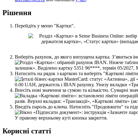
Р
і
ш
е
н
н
я
П
е
р
е
й
д
і
т
ь
у
м
е
н
ю
"
К
а
р
т
к
и
"
.
В
и
б
е
р
і
т
ь
р
а
х
у
н
о
к
,
д
о
я
к
о
г
о
в
и
п
у
щ
е
н
а
к
а
р
т
к
а
.
З
’
я
в
и
т
ь
с
я
і
н
Н
а
т
и
с
н
і
т
ь
н
а
р
я
д
о
к
з
к
а
р
т
к
о
ю
т
а
в
и
б
е
р
і
т
ь
"
К
а
р
т
к
о
в
і
л
і
м
і
т
и
В
н
е
с
і
т
ь
н
о
в
і
з
н
а
ч
е
н
н
я
з
а
с
у
м
о
ю
т
а
к
і
л
ь
к
і
с
т
ю
.
С
у
м
а
р
н
і
з
н
а
В
в
е
д
і
т
ь
п
а
р
о
л
ь
д
о
к
л
ю
ч
а
.
Н
а
т
и
с
н
і
т
ь
"
П
р
о
д
о
в
ж
и
т
и
"
т
а
п
і
д
К
о
р
и
с
н
і
с
т
а
т
т
і