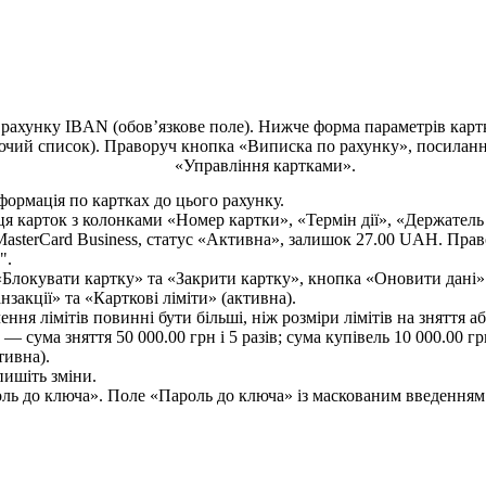
ф
о
р
м
а
ц
і
я
п
о
к
а
р
т
к
а
х
д
о
ц
ь
о
г
о
р
а
х
у
н
к
у
.
"
.
ч
е
н
н
я
л
і
м
і
т
і
в
п
о
в
и
н
н
і
б
у
т
и
б
і
л
ь
ш
і
,
н
і
ж
р
о
з
м
і
р
и
л
і
м
і
т
і
в
н
а
з
н
я
т
т
я
а
б
п
и
ш
і
т
ь
з
м
і
н
и
.