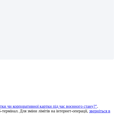
т
к
и
ч
и
к
о
р
п
о
р
а
т
и
в
н
о
ї
к
а
р
т
к
и
п
і
д
ч
а
с
в
о
є
н
н
о
г
о
с
т
а
н
у
?
"
.
S
-
т
е
р
м
і
н
а
л
.
Д
л
я
з
м
і
н
и
л
і
м
і
т
і
в
н
а
і
н
т
е
р
н
е
т
-
о
п
е
р
а
ц
і
ї
,
з
в
е
р
н
і
т
ь
с
я
в