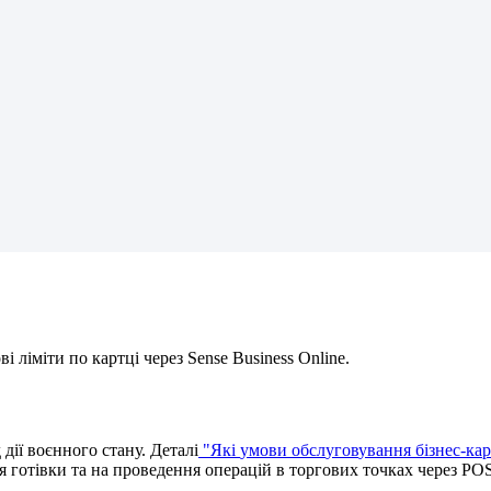
о
в
і
л
і
м
і
т
и
п
о
к
а
р
т
ц
і
ч
е
р
е
з
Sense
Business
Online
.
д
д
і
ї
в
о
є
н
н
о
г
о
с
т
а
н
у
.
Д
е
т
а
л
і
"
Я
к
і
у
м
о
в
и
о
б
с
л
у
г
о
в
у
в
а
н
н
я
б
і
з
н
е
с
-
к
а
р
я
г
о
т
і
в
к
и
т
а
н
а
п
р
о
в
е
д
е
н
н
я
о
п
е
р
а
ц
і
й
в
т
о
р
г
о
в
и
х
т
о
ч
к
а
х
ч
е
р
е
з
PO