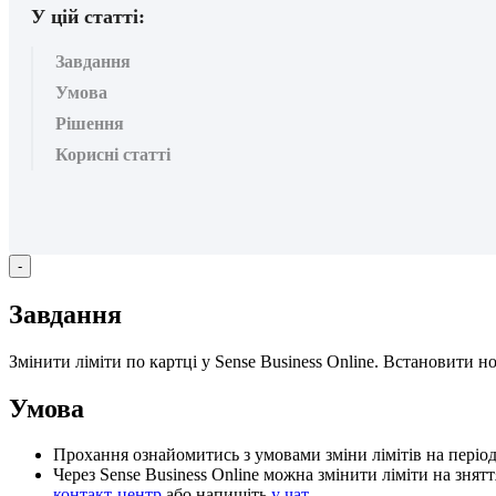
У цій статті:
Завдання
Умова
Рішення
Корисні статті
-
З
а
в
д
а
н
н
я
З
м
і
н
и
т
и
л
і
м
і
т
и
п
о
к
а
р
т
ц
і
у
Sense
Business
Online
.
В
с
т
а
н
о
в
и
т
и
н
У
м
о
в
а
П
р
о
х
а
н
н
я
о
з
н
а
й
о
м
и
т
и
с
ь
з
у
м
о
в
а
м
и
з
м
і
н
и
л
і
м
і
т
і
в
н
а
п
е
р
і
о
Ч
е
р
е
з
Sense
Business
Online
м
о
ж
н
а
з
м
і
н
и
т
и
л
і
м
і
т
и
н
а
з
н
я
т
т
к
о
н
т
а
к
т
-
ц
е
н
т
р
а
б
о
н
а
п
и
ш
і
т
ь
у
ч
а
т
.