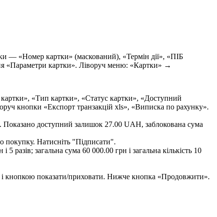
о
п
о
к
у
п
к
у
.
Н
а
т
и
с
н
і
т
ь
"
П
і
д
п
и
с
а
т
и
"
.