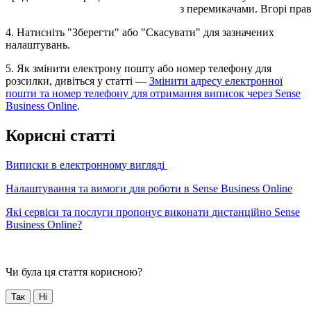
4
.
Н
а
т
и
с
н
і
т
ь
"
З
б
е
р
е
г
т
и
"
а
б
о
"
С
к
а
с
у
в
а
т
и
"
д
л
я
з
а
з
н
а
ч
е
н
и
х
н
а
л
а
ш
т
у
в
а
н
ь
.
5
.
Я
к
з
м
і
н
и
т
и
е
л
е
к
т
р
о
н
у
п
о
ш
т
у
а
б
о
н
о
м
е
р
т
е
л
е
ф
о
н
у
д
л
я
р
о
з
с
и
л
к
и
,
д
и
в
і
т
ь
с
я
у
с
т
а
т
т
і
—
З
м
і
н
и
т
и
а
д
р
е
с
у
е
л
е
к
т
р
о
н
н
о
ї
п
о
ш
т
и
т
а
н
о
м
е
р
т
е
л
е
ф
о
н
у
д
л
я
о
т
р
и
м
а
н
н
я
в
и
п
и
с
о
к
ч
е
р
е
з
Sense
Business
Online
.
К
о
р
и
с
н
і
с
т
а
т
т
і
В
и
п
и
с
к
и
в
е
л
е
к
т
р
о
н
н
о
м
у
в
и
г
л
я
д
і
Н
а
л
а
ш
т
у
в
а
н
н
я
т
а
в
и
м
о
г
и
д
л
я
р
о
б
о
т
и
в
Sense
Business
Online
Я
к
і
с
е
р
в
і
с
и
т
а
п
о
с
л
у
г
и
п
р
о
п
о
н
у
є
в
и
к
о
н
а
т
и
д
и
с
т
а
н
ц
і
й
н
о
Sense
Business
Online
?
Чи була ця стаття корисною?
Так
Ні