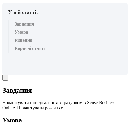
У цій статті:
Завдання
Умова
Рішення
Корисні статті
-
З
а
в
д
а
н
н
я
Н
а
л
а
ш
т
у
в
а
т
и
п
о
в
і
д
о
м
л
е
н
н
я
з
а
р
а
х
у
н
к
о
м
в
Sense
Business
Online
.
Н
а
л
а
ш
т
у
в
а
т
и
р
о
з
с
и
л
к
у
.
У
м
о
в
а