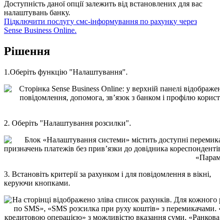
Д
о
с
т
у
п
н
і
с
т
ь
д
а
н
о
ї
о
п
ц
і
ї
з
а
л
е
ж
и
т
ь
в
і
д
в
с
т
а
н
о
в
л
е
н
и
х
д
л
я
в
а
с
н
а
л
а
ш
т
у
в
а
н
ь
б
а
н
к
у
.
П
і
д
к
л
ю
ч
и
т
и
п
о
с
л
у
г
у
с
м
с
-
і
н
ф
о
р
м
у
в
а
н
н
я
п
о
р
а
х
у
н
к
у
ч
е
р
е
з
Sense
Business
Online
.
Р
і
ш
е
н
н
я
1
.
О
б
е
р
і
т
ь
ф
у
н
к
ц
і
ю
"
Н
а
л
а
ш
т
у
в
а
н
н
я
"
.
2
.
О
б
е
р
і
т
ь
"
Н
а
л
а
ш
т
у
в
а
н
н
я
р
о
з
с
и
л
к
и
"
.
3
.
В
с
т
а
н
о
в
і
т
ь
к
р
и
т
е
р
і
ї
з
а
р
а
х
у
н
к
о
м
і
д
л
я
п
о
в
і
д
о
м
л
е
н
н
я
в
в
і
к
н
і
,
к
е
р
у
ю
ч
и
к
н
о
п
к
а
м
и
.