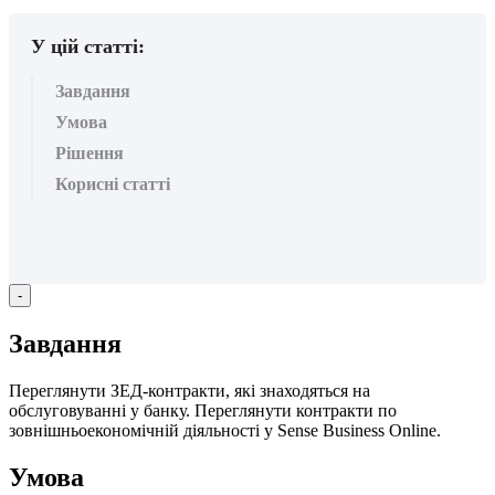
У цій статті:
Завдання
Умова
Рішення
Корисні статті
-
З
а
в
д
а
н
н
я
П
е
р
е
г
л
я
н
у
т
и
З
Е
Д
-
к
о
н
т
р
а
к
т
и
,
я
к
і
з
н
а
х
о
д
я
т
ь
с
я
н
а
о
б
с
л
у
г
о
в
у
в
а
н
н
і
у
б
а
н
к
у
.
П
е
р
е
г
л
я
н
у
т
и
к
о
н
т
р
а
к
т
и
п
о
з
о
в
н
і
ш
н
ь
о
е
к
о
н
о
м
і
ч
н
і
й
д
і
я
л
ь
н
о
с
т
і
у
Sense
Business
Online
.
У
м
о
в
а