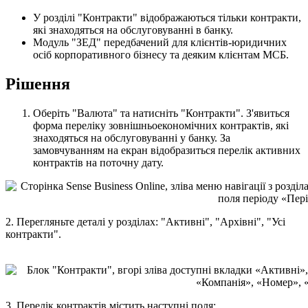
У
р
о
з
д
і
л
і
"
К
о
н
т
р
а
к
т
и
"
в
і
д
о
б
р
а
ж
а
ю
т
ь
с
я
т
і
л
ь
к
и
к
о
н
т
р
а
к
т
и
,
я
к
і
з
н
а
х
о
д
я
т
ь
с
я
н
а
о
б
с
л
у
г
о
в
у
в
а
н
н
і
в
б
а
н
к
у
.
М
о
д
у
л
ь
"
З
Е
Д
"
п
е
р
е
д
б
а
ч
е
н
и
й
д
л
я
к
л
і
є
н
т
і
в
-
ю
р
и
д
и
ч
н
и
х
о
с
і
б
к
о
р
п
о
р
а
т
и
в
н
о
г
о
б
і
з
н
е
с
у
т
а
д
е
я
к
и
м
к
л
і
є
н
т
а
м
М
С
Б
.
Р
і
ш
е
н
н
я
О
б
е
р
і
т
ь
"
В
а
л
ю
т
а
"
т
а
н
а
т
и
с
н
і
т
ь
"
К
о
н
т
р
а
к
т
и
"
.
З
'
я
в
и
т
ь
с
я
ф
о
р
м
а
п
е
р
е
л
і
к
у
з
о
в
н
і
ш
н
ь
о
е
к
о
н
о
м
і
ч
н
и
х
к
о
н
т
р
а
к
т
і
в
,
я
к
і
з
н
а
х
о
д
я
т
ь
с
я
н
а
о
б
с
л
у
г
о
в
у
в
а
н
н
і
у
б
а
н
к
у
.
З
а
з
а
м
о
в
ч
у
в
а
н
н
я
м
н
а
е
к
р
а
н
в
і
д
о
б
р
а
з
и
т
ь
с
я
п
е
р
е
л
і
к
а
к
т
и
в
н
и
х
к
о
н
т
р
а
к
т
і
в
н
а
п
о
т
о
ч
н
у
д
а
т
у
.
2
.
П
е
р
е
г
л
я
н
ь
т
е
д
е
т
а
л
і
у
р
о
з
д
і
л
а
х
:
"
А
к
т
и
в
н
і
"
,
"
А
р
х
і
в
н
і
"
,
"
У
с
і
к
о
н
т
р
а
к
т
и
"
.
3
.
П
е
р
е
л
і
к
к
о
н
т
р
а
к
т
і
в
м
і
с
т
и
т
ь
н
а
с
т
у
п
н
і
п
о
л
я
: