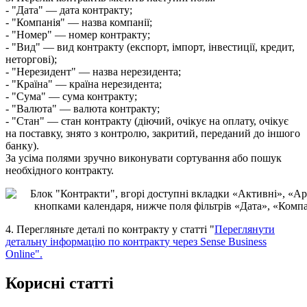
-
"
Д
а
т
а
"
—
д
а
т
а
к
о
н
т
р
а
к
т
у
;
-
"
К
о
м
п
а
н
і
я
"
—
н
а
з
в
а
к
о
м
п
а
н
і
ї
;
-
"
Н
о
м
е
р
"
—
н
о
м
е
р
к
о
н
т
р
а
к
т
у
;
-
"
В
и
д
"
—
в
и
д
к
о
н
т
р
а
к
т
у
(
е
к
с
п
о
р
т
,
і
м
п
о
р
т
,
і
н
в
е
с
т
и
ц
і
ї
,
к
р
е
д
и
т
,
н
е
т
о
р
г
о
в
і
)
;
-
"
Н
е
р
е
з
и
д
е
н
т
"
—
н
а
з
в
а
н
е
р
е
з
и
д
е
н
т
а
;
-
"
К
р
а
ї
н
а
"
—
к
р
а
ї
н
а
н
е
р
е
з
и
д
е
н
т
а
;
-
"
С
у
м
а
"
—
с
у
м
а
к
о
н
т
р
а
к
т
у
;
-
"
В
а
л
ю
т
а
"
—
в
а
л
ю
т
а
к
о
н
т
р
а
к
т
у
;
-
"
С
т
а
н
"
—
с
т
а
н
к
о
н
т
р
а
к
т
у
(
д
і
ю
ч
и
й
,
о
ч
і
к
у
є
н
а
о
п
л
а
т
у
,
о
ч
і
к
у
є
н
а
п
о
с
т
а
в
к
у
,
з
н
я
т
о
з
к
о
н
т
р
о
л
ю
,
з
а
к
р
и
т
и
й
,
п
е
р
е
д
а
н
и
й
д
о
і
н
ш
о
г
о
б
а
н
к
у
)
.
З
а
у
с
і
м
а
п
о
л
я
м
и
з
р
у
ч
н
о
в
и
к
о
н
у
в
а
т
и
с
о
р
т
у
в
а
н
н
я
а
б
о
п
о
ш
у
к
н
е
о
б
х
і
д
н
о
г
о
к
о
н
т
р
а
к
т
у
.
4
.
П
е
р
е
г
л
я
н
ь
т
е
д
е
т
а
л
і
п
о
к
о
н
т
р
а
к
т
у
у
с
т
а
т
т
і
"
П
е
р
е
г
л
я
н
у
т
и
д
е
т
а
л
ь
н
у
і
н
ф
о
р
м
а
ц
і
ю
п
о
к
о
н
т
р
а
к
т
у
ч
е
р
е
з
Sense
Business
Online
"
.
К
о
р
и
с
н
і
с
т
а
т
т
і