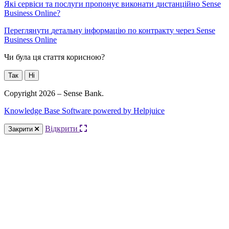
Я
к
і
с
е
р
в
і
с
и
т
а
п
о
с
л
у
г
и
п
р
о
п
о
н
у
є
в
и
к
о
н
а
т
и
д
и
с
т
а
н
ц
і
й
н
о
Sense
Business
Online
?
П
е
р
е
г
л
я
н
у
т
и
д
е
т
а
л
ь
н
у
і
н
ф
о
р
м
а
ц
і
ю
п
о
к
о
н
т
р
а
к
т
у
ч
е
р
е
з
Sense
Business
Online
Чи була ця стаття корисною?
Так
Ні
Copyright 2026 – Sense Bank.
Knowledge Base Software powered by Helpjuice
Відкрити
Закрити