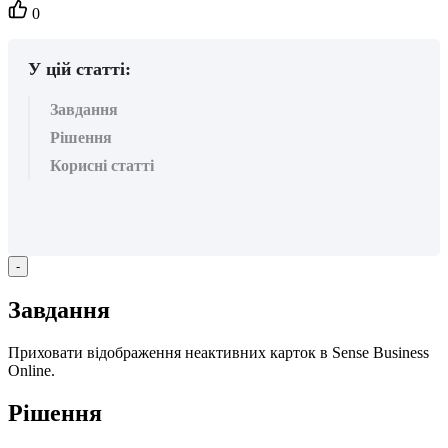
Кількість
0
вподобайок:
У цій статті:
Завдання
Рішення
Корисні статті
-
З
а
в
д
а
н
н
я
П
р
и
х
о
в
а
т
и
в
і
д
о
б
р
а
ж
е
н
н
я
н
е
а
к
т
и
в
н
и
х
к
а
р
т
о
к
в
Sense
Business
Online
.
Р
і
ш
е
н
н
я