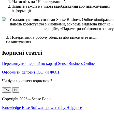
Н
а
т
и
с
н
і
т
ь
н
а
"
Н
а
л
а
ш
т
у
в
а
н
н
я
"
.
З
м
і
н
і
т
ь
в
а
ж
і
л
ь
н
а
у
м
о
в
і
в
і
д
о
б
р
а
ж
е
н
н
я
а
б
о
п
р
и
х
о
в
у
в
а
н
н
я
і
н
ф
о
р
м
а
ц
і
ї
.
3
.
П
о
в
е
р
н
і
т
ь
с
я
в
р
о
б
о
ч
у
о
б
л
а
с
т
ь
а
б
о
в
и
к
о
н
а
й
т
е
і
н
ш
і
н
а
л
а
ш
т
у
в
а
н
н
я
.
К
о
р
и
с
н
і
с
т
а
т
т
і
П
е
р
е
г
л
я
н
у
т
и
о
п
е
р
а
ц
і
ї
п
о
к
а
р
т
ц
і
Sense
Business
Online
О
ф
о
р
м
и
т
и
д
е
п
о
з
и
т
Ю
О
ч
и
Ф
О
П
Чи була ця стаття корисною?
Так
Ні
Copyright 2026 – Sense Bank.
Knowledge Base Software powered by Helpjuice