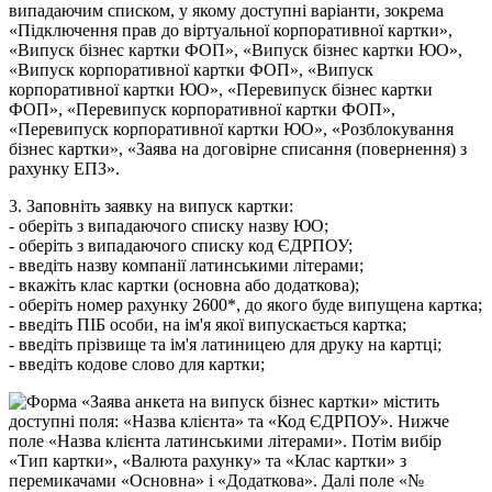
3
.
З
а
п
о
в
н
і
т
ь
з
а
я
в
к
у
н
а
в
и
п
у
с
к
к
а
р
т
к
и
:
-
о
б
е
р
і
т
ь
з
в
и
п
а
д
а
ю
ч
о
г
о
с
п
и
с
к
у
н
а
з
в
у
Ю
О
;
-
о
б
е
р
і
т
ь
з
в
и
п
а
д
а
ю
ч
о
г
о
с
п
и
с
к
у
к
о
д
Є
Д
Р
П
О
У
;
-
в
в
е
д
і
т
ь
н
а
з
в
у
к
о
м
п
а
н
і
ї
л
а
т
и
н
с
ь
к
и
м
и
л
і
т
е
р
а
м
и
;
-
в
к
а
ж
і
т
ь
к
л
а
с
к
а
р
т
к
и
(
о
с
н
о
в
н
а
а
б
о
д
о
д
а
т
к
о
в
а
)
;
-
о
б
е
р
і
т
ь
н
о
м
е
р
р
а
х
у
н
к
у
2600
*
,
д
о
я
к
о
г
о
б
у
д
е
в
и
п
у
щ
е
н
а
к
а
р
т
к
а
;
-
в
в
е
д
і
т
ь
П
І
Б
о
с
о
б
и
,
н
а
і
м
'
я
я
к
о
ї
в
и
п
у
с
к
а
є
т
ь
с
я
к
а
р
т
к
а
;
-
в
в
е
д
і
т
ь
п
р
і
з
в
и
щ
е
т
а
і
м
'
я
л
а
т
и
н
и
ц
е
ю
д
л
я
д
р
у
к
у
н
а
к
а
р
т
ц
і
;
-
в
в
е
д
і
т
ь
к
о
д
о
в
е
с
л
о
в
о
д
л
я
к
а
р
т
к
и
;