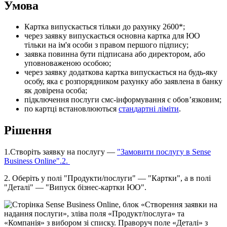
У
м
о
в
а
К
а
р
т
к
а
в
и
п
у
с
к
а
є
т
ь
с
я
т
і
л
ь
к
и
д
о
р
а
х
у
н
к
у
2600
*
;
ч
е
р
е
з
з
а
я
в
к
у
в
и
п
у
с
к
а
є
т
ь
с
я
о
с
н
о
в
н
а
к
а
р
т
к
а
д
л
я
Ю
О
т
і
л
ь
к
и
н
а
і
м
'
я
о
с
о
б
и
з
п
р
а
в
о
м
п
е
р
ш
о
г
о
п
і
д
п
и
с
у
;
з
а
я
в
к
а
п
о
в
и
н
н
а
б
у
т
и
п
і
д
п
и
с
а
н
а
а
б
о
д
и
р
е
к
т
о
р
о
м
,
а
б
о
у
п
о
в
н
о
в
а
ж
е
н
о
ю
о
с
о
б
о
ю
;
ч
е
р
е
з
з
а
я
в
к
у
д
о
д
а
т
к
о
в
а
к
а
р
т
к
а
в
и
п
у
с
к
а
є
т
ь
с
я
н
а
б
у
д
ь
-
я
к
у
о
с
о
б
у
,
я
к
а
є
р
о
з
п
о
р
я
д
н
и
к
о
м
р
а
х
у
н
к
у
а
б
о
з
а
я
в
л
е
н
а
в
б
а
н
к
у
я
к
д
о
в
і
р
е
н
а
о
с
о
б
а
;
п
і
д
к
л
ю
ч
е
н
н
я
п
о
с
л
у
г
и
с
м
с
-
і
н
ф
о
р
м
у
в
а
н
н
я
є
о
б
о
в
’
я
з
к
о
в
и
м
;
п
о
к
а
р
т
ц
і
в
с
т
а
н
о
в
л
ю
ю
т
ь
с
я
с
т
а
н
д
а
р
т
н
і
л
і
м
і
т
и
.
Р
і
ш
е
н
н
я
1
.
С
т
в
о
р
і
т
ь
з
а
я
в
к
у
н
а
п
о
с
л
у
г
у
—
"
З
а
м
о
в
и
т
и
п
о
с
л
у
г
у
в
Sense
Business
Online
"
.
2
.
2
.
О
б
е
р
і
т
ь
у
п
о
л
і
"
П
р
о
д
у
к
т
и
/
п
о
с
л
у
г
и
"
—
"
К
а
р
т
к
и
"
,
а
в
п
о
л
і
"
Д
е
т
а
л
і
"
—
"
В
и
п
у
с
к
б
і
з
н
е
с
-
к
а
р
т
к
и
Ю
О
"
.