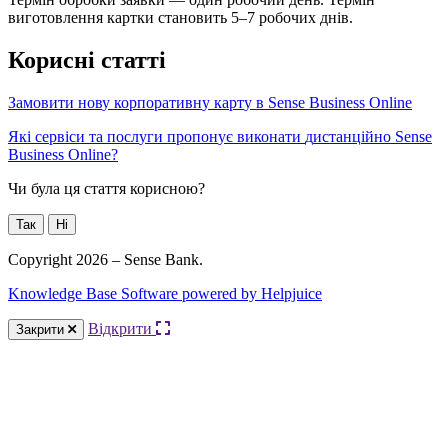
в
и
г
о
т
о
в
л
е
н
н
я
к
а
р
т
к
и
с
т
а
н
о
в
и
т
ь
5
–
7
р
о
б
о
ч
и
х
д
н
і
в
.
К
о
р
и
с
н
і
с
т
а
т
т
і
З
а
м
о
в
и
т
и
н
о
в
у
к
о
р
п
о
р
а
т
и
в
н
у
к
а
р
т
у
в
Sense
Business
Online
Я
к
і
с
е
р
в
і
с
и
т
а
п
о
с
л
у
г
и
п
р
о
п
о
н
у
є
в
и
к
о
н
а
т
и
д
и
с
т
а
н
ц
і
й
н
о
Sense
Business
Online
?
Чи була ця стаття корисною?
Так
Ні
Copyright 2026 – Sense Bank.
Knowledge Base Software powered by Helpjuice
Відкрити
Закрити