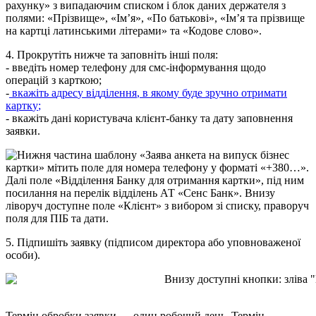
4
.
П
р
о
к
р
у
т
і
т
ь
н
и
ж
ч
е
т
а
з
а
п
о
в
н
і
т
ь
і
н
ш
і
п
о
л
я
:
-
в
в
е
д
і
т
ь
н
о
м
е
р
т
е
л
е
ф
о
н
у
д
л
я
с
м
с
-
і
н
ф
о
р
м
у
в
а
н
н
я
щ
о
д
о
о
п
е
р
а
ц
і
й
з
к
а
р
т
к
о
ю
;
-
в
к
а
ж
і
т
ь
а
д
р
е
с
у
в
і
д
д
і
л
е
н
н
я
,
в
я
к
о
м
у
б
у
д
е
з
р
у
ч
н
о
о
т
р
и
м
а
т
и
к
а
р
т
к
у
;
-
в
к
а
ж
і
т
ь
д
а
н
і
к
о
р
и
с
т
у
в
а
ч
а
к
л
і
є
н
т
-
б
а
н
к
у
т
а
д
а
т
у
з
а
п
о
в
н
е
н
н
я
з
а
я
в
к
и
.
5
.
П
і
д
п
и
ш
і
т
ь
з
а
я
в
к
у
(
п
і
д
п
и
с
о
м
д
и
р
е
к
т
о
р
а
а
б
о
у
п
о
в
н
о
в
а
ж
е
н
о
ї
о
с
о
б
и
)
.
Т
е
р
м
і
н
о
б
р
о
б
к
и
з
а
я
в
к
и
—
о
д
и
н
р
о
б
о
ч
и
й
д
е
н
ь
.
Т
е
р
м
і
н