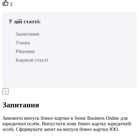
Кількість
2
вподобайок:
У цій статті:
Запитання
Умова
Рішення
Корисні статті
-
З
а
п
и
т
а
н
н
я
З
а
м
о
в
и
т
и
в
и
п
у
с
к
б
і
з
н
е
с
-
к
а
р
т
к
и
в
Sense
Business
Online
д
л
я
ю
р
и
д
и
ч
н
о
ї
о
с
о
б
и
.
В
и
п
у
с
т
и
т
и
н
о
в
у
б
і
з
н
е
с
-
к
а
р
т
к
у
ю
р
и
д
и
ч
н
і
й
о
с
о
б
і
.
С
ф
о
р
м
у
в
а
т
и
з
а
п
и
т
н
а
в
и
п
у
с
к
б
і
з
н
е
с
-
к
а
р
т
к
и
Ю
О
.