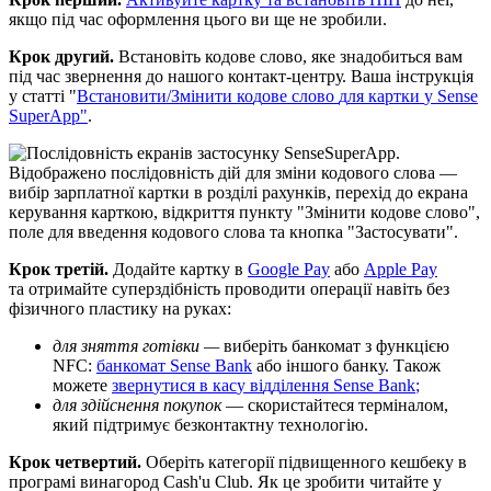
я
к
щ
о
п
і
д
ч
а
с
о
ф
о
р
м
л
е
н
н
я
ц
ь
о
г
о
в
и
щ
е
н
е
з
р
о
б
и
л
и
.
К
р
о
к
д
р
у
г
и
й
.
В
с
т
а
н
о
в
і
т
ь
к
о
д
о
в
е
с
л
о
в
о
,
я
к
е
з
н
а
д
о
б
и
т
ь
с
я
в
а
м
п
і
д
ч
а
с
з
в
е
р
н
е
н
н
я
д
о
н
а
ш
о
г
о
к
о
н
т
а
к
т
-
ц
е
н
т
р
у
.
В
а
ш
а
і
н
с
т
р
у
к
ц
і
я
у
с
т
а
т
т
і
"
В
с
т
а
н
о
в
и
т
и
/
З
м
і
н
и
т
и
к
о
д
о
в
е
с
л
о
в
о
д
л
я
к
а
р
т
к
и
у
Sense
SuperApp
"
.
К
р
о
к
т
р
е
т
і
й
.
Д
о
д
а
й
т
е
к
а
р
т
к
у
в
Google
Pay
а
б
о
Apple
Pay
т
а
о
т
р
и
м
а
й
т
е
с
у
п
е
р
з
д
і
б
н
і
с
т
ь
п
р
о
в
о
д
и
т
и
о
п
е
р
а
ц
і
ї
н
а
в
і
т
ь
б
е
з
ф
і
з
и
ч
н
о
г
о
п
л
а
с
т
и
к
у
н
а
р
у
к
а
х
:
д
л
я
з
н
я
т
т
я
г
о
т
і
в
к
и
—
в
и
б
е
р
і
т
ь
б
а
н
к
о
м
а
т
з
ф
у
н
к
ц
і
є
ю
NFC
:
б
а
н
к
о
м
а
т
Sense
Bank
а
б
о
і
н
ш
о
г
о
б
а
н
к
у
.
Т
а
к
о
ж
м
о
ж
е
т
е
з
в
е
р
н
у
т
и
с
я
в
к
а
с
у
в
і
д
д
і
л
е
н
н
я
Sense
Bank
;
д
л
я
з
д
і
й
с
н
е
н
н
я
п
о
к
у
п
о
к
—
с
к
о
р
и
с
т
а
й
т
е
с
я
т
е
р
м
і
н
а
л
о
м
,
я
к
и
й
п
і
д
т
р
и
м
у
є
б
е
з
к
о
н
т
а
к
т
н
у
т
е
х
н
о
л
о
г
і
ю
.
К
р
о
к
ч
е
т
в
е
р
т
и
й
.
О
б
е
р
і
т
ь
к
а
т
е
г
о
р
і
ї
п
і
д
в
и
щ
е
н
н
о
г
о
к
е
ш
б
е
к
у
в
п
р
о
г
р
а
м
і
в
и
н
а
г
о
р
о
д
Cash
'
u
Club
.
Я
к
ц
е
з
р
о
б
и
т
и
ч
и
т
а
й
т
е
у