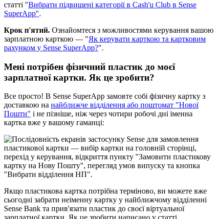
с
т
а
т
т
і
"
В
и
б
р
а
т
и
п
і
д
в
и
щ
е
н
і
к
а
т
е
г
о
р
і
ї
в
Cash
'
u
Club
в
Sense
SuperApp
"
.
К
р
о
к
п
'
я
т
и
й
.
О
з
н
а
й
о
м
т
е
с
я
з
м
о
ж
л
и
в
о
с
т
я
м
и
к
е
р
у
в
а
н
н
я
в
а
ш
о
ю
з
а
р
п
л
а
т
н
о
ю
к
а
р
т
к
о
ю
—
"
Я
к
к
е
р
у
в
а
т
и
к
а
р
т
к
о
ю
т
а
к
а
р
т
к
о
в
и
м
р
а
х
у
н
к
о
м
у
Sense
SuperApp
?
"
.
М
е
н
і
п
о
т
р
і
б
е
н
ф
і
з
и
ч
н
и
й
п
л
а
с
т
и
к
д
о
м
о
є
ї
з
а
р
п
л
а
т
н
о
ї
к
а
р
т
к
и
.
Я
к
ц
е
з
р
о
б
и
т
и
?
В
с
е
п
р
о
с
т
о
!
В
Sense
SuperApp
з
а
м
о
в
т
е
с
о
б
і
ф
і
з
и
ч
н
у
к
а
р
т
к
у
з
д
о
с
т
а
в
к
о
ю
н
а
н
а
й
б
л
и
ж
ч
е
в
і
д
д
і
л
е
н
н
я
а
б
о
п
о
ш
т
о
м
а
т
"
Н
о
в
о
ї
П
о
ш
т
и
"
і
н
е
п
і
з
н
і
ш
е
,
н
і
ж
ч
е
р
е
з
ч
о
т
и
р
и
р
о
б
о
ч
і
д
н
і
і
м
е
н
н
а
к
а
р
т
к
а
в
ж
е
у
в
а
ш
о
м
у
г
а
м
а
н
ц
і
:
Я
к
щ
о
п
л
а
с
т
и
к
о
в
а
к
а
р
т
к
а
п
о
т
р
і
б
н
а
т
е
р
м
і
н
о
в
о
,
в
и
м
о
ж
е
т
е
в
ж
е
с
ь
о
г
о
д
н
і
з
а
б
р
а
т
и
н
е
і
м
е
н
н
у
к
а
р
т
к
у
у
н
а
й
б
л
и
ж
ч
о
м
у
в
і
д
д
і
л
е
н
н
і
Sense
Bank
т
а
п
р
и
в
'
я
з
а
т
и
п
л
а
с
т
и
к
д
о
с
в
о
є
ї
в
і
р
т
у
а
л
ь
н
о
ї
з
а
р
п
л
а
т
н
о
ї
к
а
р
т
к
и
.
Я
к
ц
е
з
р
о
б
и
т
и
н
а
п
и
с
а
н
о
у
с
т
а
т
т
і