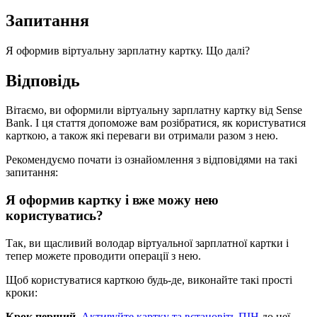
З
а
п
и
т
а
н
н
я
Я
о
ф
о
р
м
и
в
в
і
р
т
у
а
л
ь
н
у
з
а
р
п
л
а
т
н
у
к
а
р
т
к
у
.
Щ
о
д
а
л
і
?
В
і
д
п
о
в
і
д
ь
В
і
т
а
є
м
о
,
в
и
о
ф
о
р
м
и
л
и
в
і
р
т
у
а
л
ь
н
у
з
а
р
п
л
а
т
н
у
к
а
р
т
к
у
в
і
д
Sense
Bank
.
І
ц
я
с
т
а
т
т
я
д
о
п
о
м
о
ж
е
в
а
м
р
о
з
і
б
р
а
т
и
с
я
,
я
к
к
о
р
и
с
т
у
в
а
т
и
с
я
к
а
р
т
к
о
ю
,
а
т
а
к
о
ж
я
к
і
п
е
р
е
в
а
г
и
в
и
о
т
р
и
м
а
л
и
р
а
з
о
м
з
н
е
ю
.
Р
е
к
о
м
е
н
д
у
є
м
о
п
о
ч
а
т
и
і
з
о
з
н
а
й
о
м
л
е
н
н
я
з
в
і
д
п
о
в
і
д
я
м
и
н
а
т
а
к
і
з
а
п
и
т
а
н
н
я
:
Я
о
ф
о
р
м
и
в
к
а
р
т
к
у
і
в
ж
е
м
о
ж
у
н
е
ю
к
о
р
и
с
т
у
в
а
т
и
с
ь
?
Т
а
к
,
в
и
щ
а
с
л
и
в
и
й
в
о
л
о
д
а
р
в
і
р
т
у
а
л
ь
н
о
ї
з
а
р
п
л
а
т
н
о
ї
к
а
р
т
к
и
і
т
е
п
е
р
м
о
ж
е
т
е
п
р
о
в
о
д
и
т
и
о
п
е
р
а
ц
і
ї
з
н
е
ю
.
Щ
о
б
к
о
р
и
с
т
у
в
а
т
и
с
я
к
а
р
т
к
о
ю
б
у
д
ь
-
д
е
,
в
и
к
о
н
а
й
т
е
т
а
к
і
п
р
о
с
т
і
к
р
о
к
и
:
К
р
о
к
п
е
р
ш
и
й
.
А
к
т
и
в
у
й
т
е
к
а
р
т
к
у
т
а
в
с
т
а
н
о
в
і
т
ь
П
І
Н
д
о
н
е
ї
,