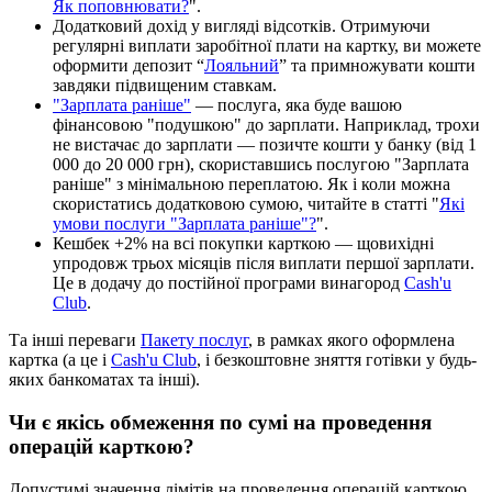
Я
к
п
о
п
о
в
н
ю
в
а
т
и
?
"
.
Д
о
д
а
т
к
о
в
и
й
д
о
х
і
д
у
в
и
г
л
я
д
і
в
і
д
с
о
т
к
і
в
.
О
т
р
и
м
у
ю
ч
и
р
е
г
у
л
я
р
н
і
в
и
п
л
а
т
и
з
а
р
о
б
і
т
н
о
ї
п
л
а
т
и
н
а
к
а
р
т
к
у
,
в
и
м
о
ж
е
т
е
о
ф
о
р
м
и
т
и
д
е
п
о
з
и
т
“
Л
о
я
л
ь
н
и
й
”
т
а
п
р
и
м
н
о
ж
у
в
а
т
и
к
о
ш
т
и
з
а
в
д
я
к
и
п
і
д
в
и
щ
е
н
и
м
с
т
а
в
к
а
м
.
"
З
а
р
п
л
а
т
а
р
а
н
і
ш
е
"
—
п
о
с
л
у
г
а
,
я
к
а
б
у
д
е
в
а
ш
о
ю
ф
і
н
а
н
с
о
в
о
ю
"
п
о
д
у
ш
к
о
ю
"
д
о
з
а
р
п
л
а
т
и
.
Н
а
п
р
и
к
л
а
д
,
т
р
о
х
и
н
е
в
и
с
т
а
ч
а
є
д
о
з
а
р
п
л
а
т
и
—
п
о
з
и
ч
т
е
к
о
ш
т
и
у
б
а
н
к
у
(
в
і
д
1
000
д
о
20
000
г
р
н
)
,
с
к
о
р
и
с
т
а
в
ш
и
с
ь
п
о
с
л
у
г
о
ю
"
З
а
р
п
л
а
т
а
р
а
н
і
ш
е
"
з
м
і
н
і
м
а
л
ь
н
о
ю
п
е
р
е
п
л
а
т
о
ю
.
Я
к
і
к
о
л
и
м
о
ж
н
а
с
к
о
р
и
с
т
а
т
и
с
ь
д
о
д
а
т
к
о
в
о
ю
с
у
м
о
ю
,
ч
и
т
а
й
т
е
в
с
т
а
т
т
і
"
Я
к
і
у
м
о
в
и
п
о
с
л
у
г
и
"
З
а
р
п
л
а
т
а
р
а
н
і
ш
е
"
?
"
.
К
е
ш
б
е
к
+
2
%
н
а
в
с
і
п
о
к
у
п
к
и
к
а
р
т
к
о
ю
—
щ
о
в
и
х
і
д
н
і
у
п
р
о
д
о
в
ж
т
р
ь
о
х
м
і
с
я
ц
і
в
п
і
с
л
я
в
и
п
л
а
т
и
п
е
р
ш
о
ї
з
а
р
п
л
а
т
и
.
Ц
е
в
д
о
д
а
ч
у
д
о
п
о
с
т
і
й
н
о
ї
п
р
о
г
р
а
м
и
в
и
н
а
г
о
р
о
д
Cash
'
u
Club
.
Т
а
і
н
ш
і
п
е
р
е
в
а
г
и
П
а
к
е
т
у
п
о
с
л
у
г
,
в
р
а
м
к
а
х
я
к
о
г
о
о
ф
о
р
м
л
е
н
а
к
а
р
т
к
а
(
а
ц
е
і
Cash
'
u
Club
,
і
б
е
з
к
о
ш
т
о
в
н
е
з
н
я
т
т
я
г
о
т
і
в
к
и
у
б
у
д
ь
-
я
к
и
х
б
а
н
к
о
м
а
т
а
х
т
а
і
н
ш
і
)
.
Ч
и
є
я
к
і
с
ь
о
б
м
е
ж
е
н
н
я
п
о
с
у
м
і
н
а
п
р
о
в
е
д
е
н
н
я
о
п
е
р
а
ц
і
й
к
а
р
т
к
о
ю
?
Д
о
п
у
с
т
и
м
і
з
н
а
ч
е
н
н
я
л
і
м
і
т
і
в
н
а
п
р
о
в
е
д
е
н
н
я
о
п
е
р
а
ц
і
й
к
а
р
т
к
о
ю