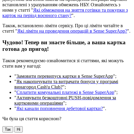
в
с
т
а
н
о
в
л
е
н
і
з
у
р
а
х
у
в
а
н
н
я
м
о
б
м
е
ж
е
н
ь
Н
Б
У
.
О
з
н
а
й
о
м
т
е
с
ь
з
н
и
м
и
у
с
т
а
т
т
і
"
Я
к
і
о
б
м
е
ж
е
н
н
я
н
а
з
н
я
т
т
я
г
о
т
і
в
к
и
т
а
п
о
к
у
п
к
и
з
к
а
р
т
о
к
н
а
п
е
р
і
о
д
в
о
є
н
н
о
г
о
с
т
а
н
у
?
"
.
Т
а
к
о
ж
,
в
с
т
а
н
о
в
л
е
н
о
л
і
м
і
т
и
с
е
р
в
і
с
у
.
П
р
о
ц
і
л
і
м
і
т
и
ч
и
т
а
й
т
е
в
с
т
а
т
т
і
"
Я
к
і
л
і
м
і
т
и
н
а
п
р
о
в
е
д
е
н
н
я
о
п
е
р
а
ц
і
й
в
Sense
SuperApp
?
"
.
Ч
у
д
о
в
о
!
Т
е
п
е
р
в
и
з
н
а
є
т
е
б
і
л
ь
ш
е
,
а
в
а
ш
а
к
а
р
т
к
а
г
о
т
о
в
а
д
о
п
р
и
г
о
д
!
Т
а
к
о
ж
р
е
к
о
м
е
н
д
у
є
м
о
о
з
н
а
й
о
м
и
т
и
с
я
з
і
с
т
а
т
т
я
м
и
,
я
к
і
м
о
ж
у
т
ь
с
т
а
т
и
в
а
м
у
н
а
г
о
д
і
:
"
З
а
м
о
в
и
т
и
п
е
р
е
в
и
п
у
с
к
к
а
р
т
к
и
в
Sense
SuperApp
"
;
"
Я
к
н
а
к
о
п
и
ч
у
в
а
т
и
т
а
в
и
т
р
а
ч
а
т
и
б
о
н
у
с
и
у
п
р
о
г
р
а
м
і
в
и
н
а
г
о
р
о
д
Cash
'
u
Club
?
"
;
"
С
п
л
а
т
и
т
и
к
о
м
у
н
а
л
ь
н
і
п
л
а
т
е
ж
і
в
Sense
SuperApp
"
;
"
А
к
т
и
в
у
в
а
т
и
б
е
з
к
о
ш
т
о
в
н
і
PUSH
-
п
о
в
і
д
о
м
л
е
н
н
я
з
а
к
а
р
т
к
о
в
и
м
и
о
п
е
р
а
ц
і
я
м
и
"
;
"
Я
к
і
к
а
н
а
л
и
п
о
п
о
в
н
е
н
н
я
д
е
б
е
т
о
в
о
ї
к
а
р
т
к
и
?
"
.
Чи була ця стаття корисною?
Так
Ні