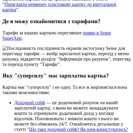
"
П
р
и
в
'
я
з
а
т
и
н
е
і
м
е
н
н
у
п
л
а
с
т
и
к
о
в
у
к
а
р
т
к
у
д
о
в
і
р
т
у
а
л
ь
н
о
ї
к
а
р
т
к
и
"
.
Д
е
я
м
о
ж
у
о
з
н
а
й
о
м
и
т
и
с
я
з
т
а
р
и
ф
а
м
и
?
Т
а
р
и
ф
и
з
а
в
а
ш
о
ю
к
а
р
т
к
о
ю
п
е
р
е
г
л
я
н
ь
т
е
п
р
я
м
о
в
Sense
SuperApp
.
Я
к
у
"
с
у
п
е
р
с
и
л
у
"
м
а
є
з
а
р
п
л
а
т
н
а
к
а
р
т
к
а
?
К
а
р
т
к
а
м
а
є
"
с
у
п
е
р
с
и
л
у
"
і
н
е
о
д
н
у
.
Т
а
в
с
е
ж
в
и
р
і
з
н
я
є
т
ь
с
я
в
о
н
а
т
а
к
и
м
и
м
о
ж
л
и
в
о
с
т
я
м
и
:
Д
о
х
і
д
н
и
й
с
е
й
ф
—
ц
е
д
о
д
а
т
к
о
в
и
й
р
а
х
у
н
о
к
н
а
в
а
ш
і
й
з
а
р
п
л
а
т
н
і
й
к
а
р
т
ц
і
,
з
я
к
и
м
в
и
м
о
ж
е
т
е
з
а
о
щ
а
д
ж
у
в
а
т
и
к
о
ш
т
и
т
а
о
т
р
и
м
у
в
а
т
и
д
о
д
а
т
к
о
в
и
й
д
о
х
і
д
у
в
и
г
л
я
д
і
в
і
д
с
о
т
к
і
в
.
П
о
п
о
в
н
ю
в
а
т
и
і
з
н
і
м
а
т
и
к
о
ш
т
и
з
н
ь
о
г
о
в
и
м
о
ж
е
т
е
б
е
з
о
б
м
е
ж
е
н
ь
24
/
7
.
О
з
н
а
й
о
м
т
е
с
ь
д
е
т
а
л
ь
н
і
ш
е
у
с
т
а
т
т
і
"
Щ
о
т
а
к
е
д
о
х
і
д
н
и
й
с
е
й
ф
?
Я
к
н
и
м
к
о
р
и
с
т
у
в
а
т
и
с
ь
?