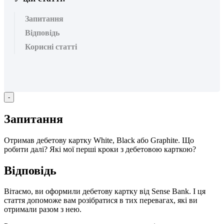
Запитання
Відповідь
Корисні статті
-
З
а
п
и
т
а
н
н
я
О
т
р
и
м
а
в
д
е
б
е
т
о
в
у
к
а
р
т
к
у
White
,
Black
а
б
о
Graphite
.
Щ
о
р
о
б
и
т
и
д
а
л
і
?
Я
к
і
м
о
ї
п
е
р
ш
і
к
р
о
к
и
з
д
е
б
е
т
о
в
о
ю
к
а
р
т
к
о
ю
?
В
і
д
п
о
в
і
д
ь
В
і
т
а
є
м
о
,
в
и
о
ф
о
р
м
и
л
и
д
е
б
е
т
о
в
у
к
а
р
т
к
у
в
і
д
Sense
Bank
.
І
ц
я
с
т
а
т
т
я
д
о
п
о
м
о
ж
е
в
а
м
р
о
з
і
б
р
а
т
и
с
я
в
т
и
х
п
е
р
е
в
а
г
а
х
,
я
к
і
в
и
о
т
р
и
м
а
л
и
р
а
з
о
м
з
н
е
ю
.