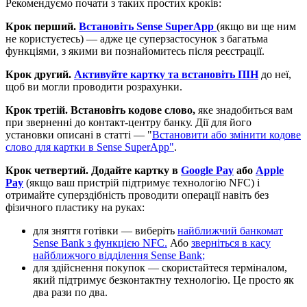
Р
е
к
о
м
е
н
д
у
є
м
о
п
о
ч
а
т
и
з
т
а
к
и
х
п
р
о
с
т
и
х
к
р
о
к
і
в
:
К
р
о
к
п
е
р
ш
и
й
.
В
с
т
а
н
о
в
і
т
ь
Sense
SuperApp
(
я
к
щ
о
в
и
щ
е
н
и
м
н
е
к
о
р
и
с
т
у
є
т
е
с
ь
)
—
а
д
ж
е
ц
е
с
у
п
е
р
з
а
с
т
о
с
у
н
о
к
з
б
а
г
а
т
ь
м
а
ф
у
н
к
ц
і
я
м
и
,
з
я
к
и
м
и
в
и
п
о
з
н
а
й
о
м
и
т
е
с
ь
п
і
с
л
я
р
е
є
с
т
р
а
ц
і
ї
.
К
р
о
к
д
р
у
г
и
й
.
А
к
т
и
в
у
й
т
е
к
а
р
т
к
у
т
а
в
с
т
а
н
о
в
і
т
ь
П
І
Н
д
о
н
е
ї
,
щ
о
б
в
и
м
о
г
л
и
п
р
о
в
о
д
и
т
и
р
о
з
р
а
х
у
н
к
и
.
К
р
о
к
т
р
е
т
і
й
.
В
с
т
а
н
о
в
і
т
ь
к
о
д
о
в
е
с
л
о
в
о
,
я
к
е
з
н
а
д
о
б
и
т
ь
с
я
в
а
м
п
р
и
з
в
е
р
н
е
н
н
і
д
о
к
о
н
т
а
к
т
-
ц
е
н
т
р
у
б
а
н
к
у
.
Д
і
ї
д
л
я
й
о
г
о
у
с
т
а
н
о
в
к
и
о
п
и
с
а
н
і
в
с
т
а
т
т
і
—
"
В
с
т
а
н
о
в
и
т
и
а
б
о
з
м
і
н
и
т
и
к
о
д
о
в
е
с
л
о
в
о
д
л
я
к
а
р
т
к
и
в
Sense
SuperApp
"
.
К
р
о
к
ч
е
т
в
е
р
т
и
й
.
Д
о
д
а
й
т
е
к
а
р
т
к
у
в
Google
Pay
а
б
о
Apple
Pay
(
я
к
щ
о
в
а
ш
п
р
и
с
т
р
і
й
п
і
д
т
р
и
м
у
є
т
е
х
н
о
л
о
г
і
ю
NFC
)
і
о
т
р
и
м
а
й
т
е
с
у
п
е
р
з
д
і
б
н
і
с
т
ь
п
р
о
в
о
д
и
т
и
о
п
е
р
а
ц
і
ї
н
а
в
і
т
ь
б
е
з
ф
і
з
и
ч
н
о
г
о
п
л
а
с
т
и
к
у
н
а
р
у
к
а
х
:
д
л
я
з
н
я
т
т
я
г
о
т
і
в
к
и
—
в
и
б
е
р
і
т
ь
н
а
й
б
л
и
ж
ч
и
й
б
а
н
к
о
м
а
т
Sense
Bank
з
ф
у
н
к
ц
і
є
ю
NFC
.
А
б
о
з
в
е
р
н
і
т
ь
с
я
в
к
а
с
у
н
а
й
б
л
и
ж
ч
о
г
о
в
і
д
д
і
л
е
н
н
я
Sense
Bank
;
д
л
я
з
д
і
й
с
н
е
н
н
я
п
о
к
у
п
о
к
—
с
к
о
р
и
с
т
а
й
т
е
с
я
т
е
р
м
і
н
а
л
о
м
,
я
к
и
й
п
і
д
т
р
и
м
у
є
б
е
з
к
о
н
т
а
к
т
н
у
т
е
х
н
о
л
о
г
і
ю
.
Ц
е
п
р
о
с
т
о
я
к
д
в
а
р
а
з
и
п
о
д
в
а
.