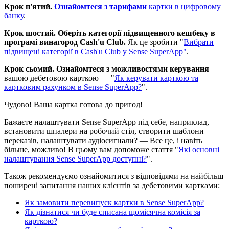
К
р
о
к
п
'
я
т
и
й
.
О
з
н
а
й
о
м
т
е
с
я
з
т
а
р
и
ф
а
м
и
к
а
р
т
к
и
в
ц
и
ф
р
о
в
о
м
у
б
а
н
к
у
.
К
р
о
к
ш
о
с
т
и
й
.
О
б
е
р
і
т
ь
к
а
т
е
г
о
р
і
ї
п
і
д
в
и
щ
е
н
н
о
г
о
к
е
ш
б
е
к
у
в
п
р
о
г
р
а
м
і
в
и
н
а
г
о
р
о
д
Cash
'
u
Club
.
Я
к
ц
е
з
р
о
б
и
т
и
"
В
и
б
р
а
т
и
п
і
д
в
и
щ
е
н
і
к
а
т
е
г
о
р
і
ї
в
Cash
'
u
Club
у
Sense
SuperApp
"
.
К
р
о
к
с
ь
о
м
и
й
.
О
з
н
а
й
о
м
т
е
с
я
з
м
о
ж
л
и
в
о
с
т
я
м
и
к
е
р
у
в
а
н
н
я
в
а
ш
о
ю
д
е
б
е
т
о
в
о
ю
к
а
р
т
к
о
ю
—
"
Я
к
к
е
р
у
в
а
т
и
к
а
р
т
к
о
ю
т
а
к
а
р
т
к
о
в
и
м
р
а
х
у
н
к
о
м
в
Sense
SuperApp
?
"
.
Ч
у
д
о
в
о
!
В
а
ш
а
к
а
р
т
к
а
г
о
т
о
в
а
д
о
п
р
и
г
о
д
!
Б
а
ж
а
є
т
е
н
а
л
а
ш
т
у
в
а
т
и
Sense
SuperApp
п
і
д
с
е
б
е
,
н
а
п
р
и
к
л
а
д
,
в
с
т
а
н
о
в
и
т
и
ш
п
а
л
е
р
и
н
а
р
о
б
о
ч
и
й
с
т
і
л
,
с
т
в
о
р
и
т
и
ш
а
б
л
о
н
и
п
е
р
е
к
а
з
і
в
,
н
а
л
а
ш
т
у
в
а
т
и
а
у
д
і
о
с
и
г
н
а
л
и
?
—
В
с
е
ц
е
,
і
н
а
в
і
т
ь
б
і
л
ь
ш
е
,
м
о
ж
л
и
в
о
!
В
ц
ь
о
м
у
в
а
м
д
о
п
о
м
о
ж
е
с
т
а
т
т
я
"
Я
к
і
о
с
н
о
в
н
і
н
а
л
а
ш
т
у
в
а
н
н
я
Sense
SuperApp
д
о
с
т
у
п
н
і
?
"
.
Т
а
к
о
ж
р
е
к
о
м
е
н
д
у
є
м
о
о
з
н
а
й
о
м
и
т
и
с
я
з
в
і
д
п
о
в
і
д
я
м
и
н
а
н
а
й
б
і
л
ь
ш
п
о
ш
и
р
е
н
і
з
а
п
и
т
а
н
н
я
н
а
ш
и
х
к
л
і
є
н
т
і
в
з
а
д
е
б
е
т
о
в
и
м
и
к
а
р
т
к
а
м
и
:
Я
к
з
а
м
о
в
и
т
и
п
е
р
е
в
и
п
у
с
к
к
а
р
т
к
и
в
Sense
SuperApp
?
Я
к
д
і
з
н
а
т
и
с
я
ч
и
б
у
д
е
с
п
и
с
а
н
а
щ
о
м
і
с
я
ч
н
а
к
о
м
і
с
і
я
з
а
к
а
р
т
к
о
ю
?