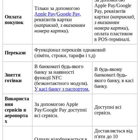
Apple
Pay
/
Google
Т
і
л
ь
к
и
з
а
д
о
п
о
м
о
г
о
ю
Pay
,
р
е
к
в
і
з
и
т
і
в
Apple
Pay
/
Google
Pay
,
О
п
л
а
т
а
к
а
р
т
к
и
(
н
а
п
р
и
к
л
а
д
,
р
е
к
в
і
з
и
т
і
в
к
а
р
т
к
и
п
о
к
у
п
о
к
з
в
к
а
з
а
н
н
я
м
(
н
а
п
р
и
к
л
а
д
,
з
в
к
а
з
а
н
н
я
м
н
о
м
е
р
а
к
а
р
т
к
и
)
,
н
о
м
е
р
а
к
а
р
т
к
и
)
.
о
п
л
а
т
а
п
л
а
с
т
и
к
о
м
в
POS
-
т
е
р
м
і
н
а
л
і
.
Ф
у
н
к
ц
і
о
н
а
л
п
е
р
е
к
а
з
і
в
о
д
н
а
к
о
в
и
й
П
е
р
е
к
а
з
и
(
л
і
м
і
т
и
,
с
т
р
о
к
и
,
т
а
р
и
ф
и
і
т
.
д
)
В
б
а
н
к
о
м
а
т
і
б
у
д
ь
-
я
к
о
г
о
В
б
у
д
ь
-
я
к
о
м
у
б
а
н
к
у
з
а
н
а
я
в
н
о
с
т
і
З
н
я
т
т
я
б
а
н
к
о
м
а
т
і
б
у
д
ь
-
ф
у
н
к
ц
і
ї
NFC
г
о
т
і
в
к
и
я
к
о
г
о
б
а
н
к
у
,
в
к
а
с
і
(
б
е
з
к
о
н
т
а
к
т
н
о
г
о
м
о
д
у
л
я
)
.
б
а
н
к
у
.
У
к
а
с
і
б
а
н
к
у
з
п
а
с
п
о
р
т
о
м
.
В
и
к
о
р
и
с
т
а
н
н
я
З
а
д
о
п
о
м
о
г
о
ю
Apple
Д
о
с
т
у
п
н
і
в
с
і
с
е
р
в
і
с
і
в
в
Pay
/
Google
Pay
д
о
с
т
у
п
н
і
с
е
р
в
і
с
и
.
а
е
р
о
п
о
р
т
а
в
с
і
с
е
р
в
і
с
и
.
х
Д
о
с
т
а
в
л
я
є
т
ь
с
я
в
і
д
п
'
я
т
и
д
о
10
О
д
р
а
з
у
в
і
д
о
б
р
а
ж
а
є
т
ь
с
я
в