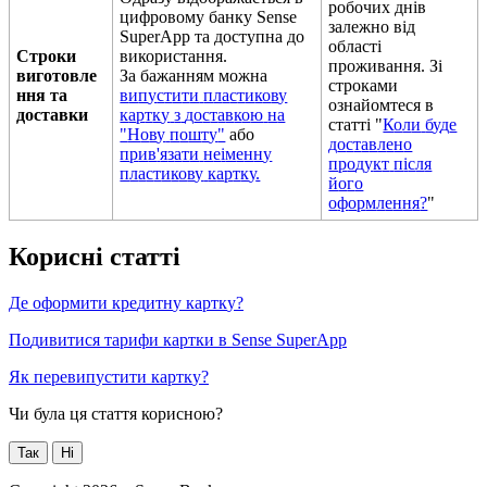
р
о
б
о
ч
и
х
д
н
і
в
ц
и
ф
р
о
в
о
м
у
б
а
н
к
у
Sense
з
а
л
е
ж
н
о
в
і
д
SuperApp
т
а
д
о
с
т
у
п
н
а
д
о
о
б
л
а
с
т
і
С
т
р
о
к
и
в
и
к
о
р
и
с
т
а
н
н
я
.
п
р
о
ж
и
в
а
н
н
я
.
З
і
в
и
г
о
т
о
в
л
е
З
а
б
а
ж
а
н
н
я
м
м
о
ж
н
а
с
т
р
о
к
а
м
и
н
н
я
т
а
в
и
п
у
с
т
и
т
и
п
л
а
с
т
и
к
о
в
у
о
з
н
а
й
о
м
т
е
с
я
в
д
о
с
т
а
в
к
и
к
а
р
т
к
у
з
д
о
с
т
а
в
к
о
ю
н
а
с
т
а
т
т
і
"
К
о
л
и
б
у
д
е
"
Н
о
в
у
п
о
ш
т
у
"
а
б
о
д
о
с
т
а
в
л
е
н
о
п
р
и
в
'
я
з
а
т
и
н
е
і
м
е
н
н
у
п
р
о
д
у
к
т
п
і
с
л
я
п
л
а
с
т
и
к
о
в
у
к
а
р
т
к
у
.
й
о
г
о
о
ф
о
р
м
л
е
н
н
я
?
"
К
о
р
и
с
н
і
с
т
а
т
т
і
Д
е
о
ф
о
р
м
и
т
и
к
р
е
д
и
т
н
у
к
а
р
т
к
у
?
П
о
д
и
в
и
т
и
с
я
т
а
р
и
ф
и
к
а
р
т
к
и
в
Sense
SuperApp
Я
к
п
е
р
е
в
и
п
у
с
т
и
т
и
к
а
р
т
к
у
?
Чи була ця стаття корисною?
Так
Ні