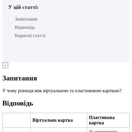
У цій статті:
Запитання
Відповідь
Корисні статті
-
З
а
п
и
т
а
н
н
я
У
ч
о
м
у
р
і
з
н
и
ц
я
м
і
ж
в
і
р
т
у
а
л
ь
н
о
ю
т
а
п
л
а
с
т
и
к
о
в
о
ю
к
а
р
т
к
о
ю
?
В
і
д
п
о
в
і
д
ь
П
л
а
с
т
и
к
о
в
а
В
і
р
т
у
а
л
ь
н
а
к
а
р
т
к
а
к
а
р
т
к
а
З
а
д
о
п
о
м
о
г
о
ю