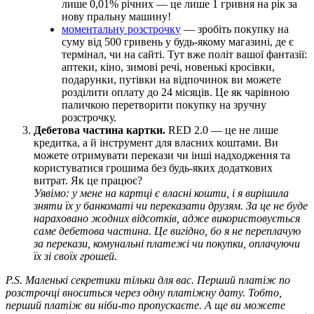
л
и
ш
е
0
,
01
%
р
і
ч
н
и
х
—
ц
е
л
и
ш
е
1
г
р
и
в
н
я
н
а
р
і
к
з
а
н
о
в
у
п
р
а
л
ь
н
у
м
а
ш
и
н
у
!
м
о
м
е
н
т
а
л
ь
н
у
р
о
з
с
т
р
о
ч
к
у
—
з
р
о
б
і
т
ь
п
о
к
у
п
к
у
н
а
с
у
м
у
в
і
д
500
г
р
и
в
е
н
ь
у
б
у
д
ь
-
я
к
о
м
у
м
а
г
а
з
и
н
і
,
д
е
є
т
е
р
м
і
н
а
л
,
ч
и
н
а
с
а
й
т
і
.
Т
у
т
в
ж
е
п
о
л
і
т
в
а
ш
о
ї
ф
а
н
т
а
з
і
ї
:
а
п
т
е
к
и
,
к
і
н
о
,
з
и
м
о
в
і
р
е
ч
і
,
н
о
в
е
н
ь
к
і
к
р
о
с
і
в
к
и
,
п
о
д
а
р
у
н
к
и
,
п
у
т
і
в
к
и
н
а
в
і
д
п
о
ч
и
н
о
к
в
и
м
о
ж
е
т
е
р
о
з
д
і
л
и
т
и
о
п
л
а
т
у
д
о
24
м
і
с
я
ц
і
в
.
Ц
е
я
к
ч
а
р
і
в
н
о
ю
п
а
л
и
ч
к
о
ю
п
е
р
е
т
в
о
р
и
т
и
п
о
к
у
п
к
у
н
а
з
р
у
ч
н
у
р
о
з
с
т
р
о
ч
к
у
.
Д
е
б
е
т
о
в
а
ч
а
с
т
и
н
а
к
а
р
т
к
и
.
RED
2
.
0
—
ц
е
н
е
л
и
ш
е
к
р
е
д
и
т
к
а
,
а
й
і
н
с
т
р
у
м
е
н
т
д
л
я
в
л
а
с
н
и
х
к
о
ш
т
а
м
и
.
В
и
м
о
ж
е
т
е
о
т
р
и
м
у
в
а
т
и
п
е
р
е
к
а
з
и
ч
и
і
н
ш
і
н
а
д
х
о
д
ж
е
н
н
я
т
а
к
о
р
и
с
т
у
в
а
т
и
с
я
г
р
о
ш
и
м
а
б
е
з
б
у
д
ь
-
я
к
и
х
д
о
д
а
т
к
о
в
и
х
в
и
т
р
а
т
.
Я
к
ц
е
п
р
а
ц
ю
є
?
У
я
в
і
м
о
:
у
м
е
н
е
н
а
к
а
р
т
ц
і
є
в
л
а
с
н
і
к
о
ш
т
и
,
і
я
в
и
р
і
ш
и
л
а
з
н
я
т
и
ї
х
у
б
а
н
к
о
м
а
т
і
ч
и
п
е
р
е
к
а
з
а
т
и
д
р
у
з
я
м
.
З
а
ц
е
н
е
б
у
д
е
н
а
р
а
х
о
в
а
н
о
ж
о
д
н
и
х
в
і
д
с
о
т
к
і
в
,
а
д
ж
е
в
и
к
о
р
и
с
т
о
в
у
є
т
ь
с
я
с
а
м
е
д
е
б
е
т
о
в
а
ч
а
с
т
и
н
а
.
Ц
е
в
и
г
і
д
н
о
,
б
о
я
н
е
п
е
р
е
п
л
а
ч
у
ю
з
а
п
е
р
е
к
а
з
и
,
к
о
м
у
н
а
л
ь
н
і
п
л
а
т
е
ж
і
ч
и
п
о
к
у
п
к
и
,
о
п
л
а
ч
у
ю
ч
и
ї
х
з
і
с
в
о
ї
х
г
р
о
ш
е
й
.
P
.
S
.
М
а
л
е
н
ь
к
і
с
е
к
р
е
т
и
к
и
т
і
л
ь
к
и
д
л
я
в
а
с
.
П
е
р
ш
и
й
п
л
а
т
і
ж
п
о
р
о
з
с
т
р
о
ч
ц
і
в
н
о
с
и
т
ь
с
я
ч
е
р
е
з
о
д
н
у
п
л
а
т
і
ж
н
у
д
а
т
у
.
Т
о
б
т
о
,
п
е
р
ш
и
й
п
л
а
т
і
ж
в
и
н
і
б
и
-
т
о
п
р
о
п
у
с
к
а
є
т
е
.
А
щ
е
в
и
м
о
ж
е
т
е