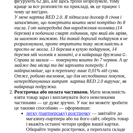
ф
і
г
у
р
у
ю
т
ь
62
д
н
і
,
а
л
е
щ
о
с
ь
т
р
о
х
и
н
е
з
р
о
з
у
м
і
л
е
,
т
о
м
у
к
р
а
щ
е
з
а
в
с
е
р
о
з
п
о
в
і
с
т
и
н
а
п
р
и
к
л
а
д
і
,
я
к
ц
е
п
р
а
ц
ю
є
і
ч
о
м
у
ц
е
в
и
г
і
д
н
о
.
У
м
е
н
е
к
а
р
т
к
а
RED
2
.
0
.
Я
п
і
д
п
и
с
а
л
а
д
о
г
о
в
і
р
8
с
і
ч
н
я
і
з
а
п
а
м
'
я
т
а
ю
,
щ
о
п
о
в
е
р
т
а
т
и
к
о
ш
т
и
м
е
н
і
п
о
т
р
і
б
н
о
д
о
8
ч
и
с
л
а
.
І
о
т
н
а
п
е
р
е
д
о
д
н
і
д
н
я
н
а
р
о
д
ж
е
н
н
я
ч
о
л
о
в
і
к
а
(
14
б
е
р
е
з
н
я
)
я
п
о
б
а
ч
и
л
а
с
м
а
р
т
г
о
д
и
н
н
и
к
,
п
р
о
я
к
и
й
в
і
н
м
р
і
я
в
,
з
а
ш
а
л
е
н
о
ю
з
н
и
ж
к
о
ю
.
Н
а
т
а
к
и
й
д
о
р
о
г
и
й
п
о
д
а
р
у
н
о
к
я
н
е
р
о
з
р
а
х
о
в
у
в
а
л
а
,
п
р
о
т
е
в
т
р
а
т
и
т
и
т
а
к
у
м
о
ж
л
и
в
і
с
т
ь
я
п
р
о
с
т
о
н
е
м
о
г
л
а
.
13
б
е
р
е
з
н
я
я
к
у
п
у
ю
п
о
д
а
р
у
н
о
к
,
14
б
е
р
е
з
н
я
м
і
й
ч
о
л
о
в
і
к
в
з
а
х
в
а
т
і
,
а
я
н
а
й
к
р
а
щ
а
д
р
у
ж
и
н
а
☺
.
С
п
р
а
в
а
з
а
м
а
л
и
м
—
п
о
в
е
р
н
у
т
и
к
о
ш
т
и
д
о
7
ч
е
р
в
н
я
.
А
ц
е
м
а
й
ж
е
д
в
а
м
і
с
я
ц
і
т
а
д
в
і
з
а
р
п
л
а
т
и
п
о
п
е
р
е
д
у
.
І
н
а
й
п
р
и
є
м
н
і
ш
е
,
щ
о
я
п
е
р
е
п
л
а
ч
у
л
и
ш
е
0
,
01
%
в
і
д
с
у
м
и
.
О
т
ж
е
,
р
о
б
и
м
о
в
и
с
н
о
в
о
к
,
щ
о
д
л
я
н
е
с
п
о
д
і
в
а
н
и
х
п
о
к
у
п
о
к
,
н
е
п
е
р
е
д
б
а
ч
у
в
а
н
и
х
в
и
т
р
а
т
к
а
р
т
к
а
RED
2
.
0
в
и
р
у
ч
а
є
,
я
к
н
а
й
к
р
а
щ
а
п
о
д
р
у
ж
к
а
.
Р
о
з
с
т
р
о
ч
к
а
а
б
о
о
п
л
а
т
а
ч
а
с
т
и
н
а
м
и
.
М
а
т
и
м
о
ж
л
и
в
і
с
т
ь
в
з
я
т
и
т
о
в
а
р
з
а
р
а
з
і
в
и
п
л
а
ч
у
в
а
т
и
й
о
г
о
н
е
в
е
л
и
к
и
м
и
ч
а
с
т
и
н
а
м
и
—
ц
е
д
у
ж
е
з
р
у
ч
н
о
.
У
н
а
с
в
и
м
о
ж
е
т
е
з
р
о
б
и
т
и
ц
е
т
а
к
и
м
и
с
п
о
с
о
б
а
м
и
—
о
ф
о
р
м
и
в
ш
и
:
л
е
г
к
у
(
п
а
р
т
н
е
р
с
ь
к
у
)
р
о
з
с
т
р
о
ч
к
у
—
з
а
в
і
т
а
й
т
е
д
о
м
а
г
а
з
и
н
у
-
п
а
р
т
н
е
р
а
а
б
о
н
а
й
о
г
о
с
а
й
т
,
о
б
е
р
і
т
ь
т
о
в
а
р
і
в
к
а
ж
і
т
ь
о
с
т
а
н
н
і
ч
о
т
и
р
и
ц
и
ф
р
и
в
а
ш
о
ї
к
а
р
т
к
и
.
О
б
и
р
а
й
т
е
т
е
р
м
і
н
р
о
з
с
т
р
о
ч
к
и
,
а
п
е
р
е
п
л
а
т
а
с
к
л
а
д
е