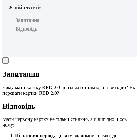
У цій статті:
Запитання
Відповідь
-
З
а
п
и
т
а
н
н
я
Ч
о
м
у
м
а
т
и
к
а
р
т
к
у
RED
2
.
0
н
е
т
і
л
ь
к
и
с
т
и
л
ь
н
о
,
а
й
в
и
г
і
д
н
о
?
Я
к
і
п
е
р
е
в
а
г
и
к
а
р
т
к
и
RED
2
.
0
?
В
і
д
п
о
в
і
д
ь
М
а
т
и
ч
е
р
в
о
н
у
к
а
р
т
к
у
н
е
т
і
л
ь
к
и
с
т
и
л
ь
н
о
,
а
й
в
и
г
і
д
н
о
.
І
о
с
ь
ч
о
м
у
:
П
і
л
ь
г
о
в
и
й
п
е
р
і
о
д
.
Ц
е
в
с
і
м
з
н
а
й
о
м
и
й
т
е
р
м
і
н
,
д
е