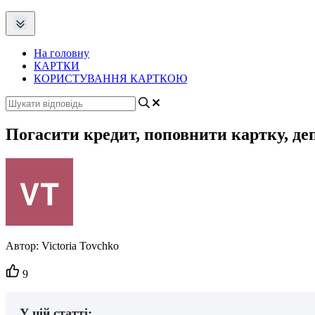
На головну
КАРТКИ
КОРИСТУВАННЯ КАРТКОЮ
Погасити кредит, поповнити картку, де
Автор:
Victoria Tovchko
Кількість
9
вподобайок:
У цій статті: