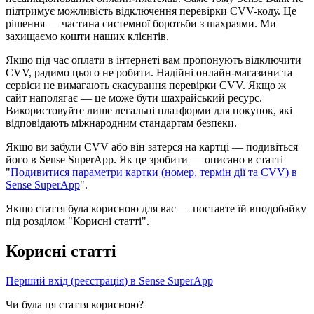
п
і
д
т
р
и
м
у
є
м
о
ж
л
и
в
і
с
т
ь
в
і
д
к
л
ю
ч
е
н
н
я
п
е
р
е
в
і
р
к
и
CVV
-
к
о
д
у
.
Ц
е
р
і
ш
е
н
н
я
—
ч
а
с
т
и
н
а
с
и
с
т
е
м
н
о
ї
б
о
р
о
т
ь
б
и
з
ш
а
х
р
а
я
м
и
.
М
и
з
а
х
и
щ
а
є
м
о
к
о
ш
т
и
н
а
ш
и
х
к
л
і
є
н
т
і
в
.
Я
к
щ
о
п
і
д
ч
а
с
о
п
л
а
т
и
в
і
н
т
е
р
н
е
т
і
в
а
м
п
р
о
п
о
н
у
ю
т
ь
в
і
д
к
л
ю
ч
и
т
и
CVV
,
р
а
д
и
м
о
ц
ь
о
г
о
н
е
р
о
б
и
т
и
.
Н
а
д
і
й
н
і
о
н
л
а
й
н
-
м
а
г
а
з
и
н
и
т
а
с
е
р
в
і
с
и
н
е
в
и
м
а
г
а
ю
т
ь
с
к
а
с
у
в
а
н
н
я
п
е
р
е
в
і
р
к
и
CVV
.
Я
к
щ
о
ж
с
а
й
т
н
а
п
о
л
я
г
а
є
—
ц
е
м
о
ж
е
б
у
т
и
ш
а
х
р
а
й
с
ь
к
и
й
р
е
с
у
р
с
.
В
и
к
о
р
и
с
т
о
в
у
й
т
е
л
и
ш
е
л
е
г
а
л
ь
н
і
п
л
а
т
ф
о
р
м
и
д
л
я
п
о
к
у
п
о
к
,
я
к
і
в
і
д
п
о
в
і
д
а
ю
т
ь
м
і
ж
н
а
р
о
д
н
и
м
с
т
а
н
д
а
р
т
а
м
б
е
з
п
е
к
и
.
Я
к
щ
о
в
и
з
а
б
у
л
и
CVV
а
б
о
в
і
н
з
а
т
е
р
с
я
н
а
к
а
р
т
ц
і
—
п
о
д
и
в
і
т
ь
с
я
й
о
г
о
в
Sense
SuperApp
.
Я
к
ц
е
з
р
о
б
и
т
и
—
о
п
и
с
а
н
о
в
с
т
а
т
т
і
"
П
о
д
и
в
и
т
и
с
я
п
а
р
а
м
е
т
р
и
к
а
р
т
к
и
(
н
о
м
е
р
,
т
е
р
м
і
н
д
і
ї
т
а
CVV
)
в
Sense
SuperApp
"
.
Я
к
щ
о
с
т
а
т
т
я
б
у
л
а
к
о
р
и
с
н
о
ю
д
л
я
в
а
с
—
п
о
с
т
а
в
т
е
ї
й
в
п
о
д
о
б
а
й
к
у
п
і
д
р
о
з
д
і
л
о
м
"
К
о
р
и
с
н
і
с
т
а
т
т
і
"
.
К
о
р
и
с
н
і
с
т
а
т
т
і
П
е
р
ш
и
й
в
х
і
д
(
р
е
є
с
т
р
а
ц
і
я
)
в
Sense
SuperApp
Чи була ця стаття корисною?