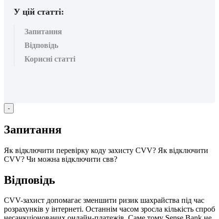
У цій статті:
Запитання
Відповідь
Корисні статті
-
З
а
п
и
т
а
н
н
я
Я
к
в
і
д
к
л
ю
ч
и
т
и
п
е
р
е
в
і
р
к
у
к
о
д
у
з
а
х
и
с
т
у
CVV
?
Я
к
в
і
д
к
л
ю
ч
и
т
и
CVV
?
Ч
и
м
о
ж
н
а
в
і
д
к
л
ю
ч
и
т
и
с
в
в
?
В
і
д
п
о
в
і
д
ь
CVV
-
з
а
х
и
с
т
д
о
п
о
м
а
г
а
є
з
м
е
н
ш
и
т
и
р
и
з
и
к
ш
а
х
р
а
й
с
т
в
а
п
і
д
ч
а
с
р
о
з
р
а
х
у
н
к
і
в
у
і
н
т
е
р
н
е
т
і
.
О
с
т
а
н
н
і
м
ч
а
с
о
м
з
р
о
с
л
а
к
і
л
ь
к
і
с
т
ь
с
п
р
о
б
н
е
с
а
н
к
ц
і
о
н
о
в
а
н
и
х
о
н
л
а
й
н
-
п
л
а
т
е
ж
і
в
.
С
а
м
е
т
о
м
у
Sense
Bank
н
е