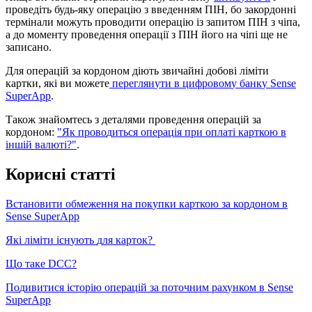
п
р
о
в
е
д
і
т
ь
б
у
д
ь
-
я
к
у
о
п
е
р
а
ц
і
ю
з
в
в
е
д
е
н
н
я
м
П
І
Н
,
б
о
з
а
к
о
р
д
о
н
н
і
т
е
р
м
і
н
а
л
и
м
о
ж
у
т
ь
п
р
о
в
о
д
и
т
и
о
п
е
р
а
ц
і
ю
і
з
з
а
п
и
т
о
м
П
І
Н
з
ч
і
п
а
,
а
д
о
м
о
м
е
н
т
у
п
р
о
в
е
д
е
н
н
я
о
п
е
р
а
ц
і
ї
з
П
І
Н
й
о
г
о
н
а
ч
і
п
і
щ
е
н
е
з
а
п
и
с
а
н
о
.
Д
л
я
о
п
е
р
а
ц
і
й
з
а
к
о
р
д
о
н
о
м
д
і
ю
т
ь
з
в
и
ч
а
й
н
і
д
о
б
о
в
і
л
і
м
і
т
и
к
а
р
т
к
и
,
я
к
і
в
и
м
о
ж
е
т
е
п
е
р
е
г
л
я
н
у
т
и
в
ц
и
ф
р
о
в
о
м
у
б
а
н
к
у
Sense
SuperApp
.
Т
а
к
о
ж
з
н
а
й
о
м
т
е
с
ь
з
д
е
т
а
л
я
м
и
п
р
о
в
е
д
е
н
н
я
о
п
е
р
а
ц
і
й
з
а
к
о
р
д
о
н
о
м
:
"
Я
к
п
р
о
в
о
д
и
т
ь
с
я
о
п
е
р
а
ц
і
я
п
р
и
о
п
л
а
т
і
к
а
р
т
к
о
ю
в
і
н
ш
і
й
в
а
л
ю
т
і
?
"
.
К
о
р
и
с
н
і
с
т
а
т
т
і
В
с
т
а
н
о
в
и
т
и
о
б
м
е
ж
е
н
н
я
н
а
п
о
к
у
п
к
и
к
а
р
т
к
о
ю
з
а
к
о
р
д
о
н
о
м
в
Sense
SuperApp
Я
к
і
л
і
м
і
т
и
і
с
н
у
ю
т
ь
д
л
я
к
а
р
т
о
к
?
Щ
о
т
а
к
е
DCC
?
П
о
д
и
в
и
т
и
с
я
і
с
т
о
р
і
ю
о
п
е
р
а
ц
і
й
з
а
п
о
т
о
ч
н
и
м
р
а
х
у
н
к
о
м
в
Sense
SuperApp