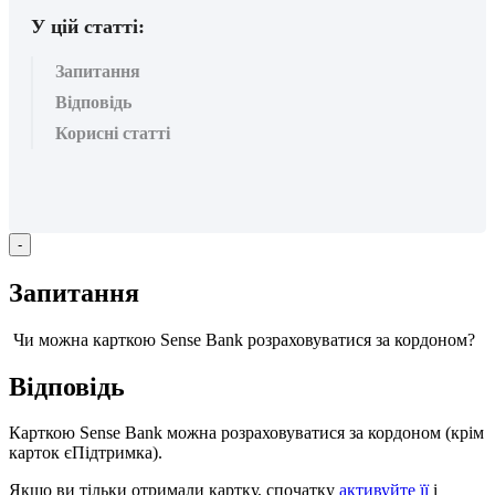
У цій статті:
Запитання
Відповідь
Корисні статті
-
З
а
п
и
т
а
н
н
я
Ч
и
м
о
ж
н
а
к
а
р
т
к
о
ю
Sense
Bank
р
о
з
р
а
х
о
в
у
в
а
т
и
с
я
з
а
к
о
р
д
о
н
о
м
?
В
і
д
п
о
в
і
д
ь
К
а
р
т
к
о
ю
Sense
Bank
м
о
ж
н
а
р
о
з
р
а
х
о
в
у
в
а
т
и
с
я
з
а
к
о
р
д
о
н
о
м
(
к
р
і
м
к
а
р
т
о
к
є
П
і
д
т
р
и
м
к
а
)
.
Я
к
щ
о
в
и
т
і
л
ь
к
и
о
т
р
и
м
а
л
и
к
а
р
т
к
у
,
с
п
о
ч
а
т
к
у
а
к
т
и
в
у
й
т
е
ї
ї
і