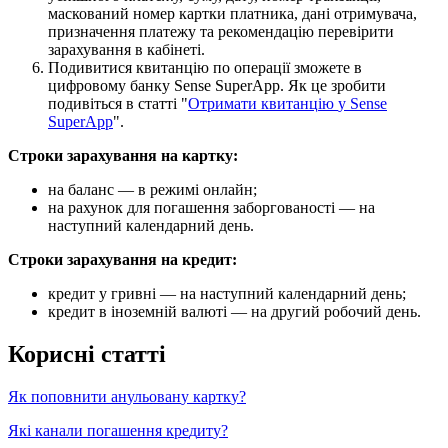
П
о
д
и
в
и
т
и
с
я
к
в
и
т
а
н
ц
і
ю
п
о
о
п
е
р
а
ц
і
ї
з
м
о
ж
е
т
е
в
ц
и
ф
р
о
в
о
м
у
б
а
н
к
у
Sense
SuperApp
.
Я
к
ц
е
з
р
о
б
и
т
и
п
о
д
и
в
і
т
ь
с
я
в
с
т
а
т
т
і
"
О
т
р
и
м
а
т
и
к
в
и
т
а
н
ц
і
ю
у
Sense
SuperApp
"
.
С
т
р
о
к
и
з
а
р
а
х
у
в
а
н
н
я
н
а
к
а
р
т
к
у
:
н
а
б
а
л
а
н
с
—
в
р
е
ж
и
м
і
о
н
л
а
й
н
;
н
а
р
а
х
у
н
о
к
д
л
я
п
о
г
а
ш
е
н
н
я
з
а
б
о
р
г
о
в
а
н
о
с
т
і
—
н
а
н
а
с
т
у
п
н
и
й
к
а
л
е
н
д
а
р
н
и
й
д
е
н
ь
.
С
т
р
о
к
и
з
а
р
а
х
у
в
а
н
н
я
н
а
к
р
е
д
и
т
:
к
р
е
д
и
т
у
г
р
и
в
н
і
—
н
а
н
а
с
т
у
п
н
и
й
к
а
л
е
н
д
а
р
н
и
й
д
е
н
ь
;
к
р
е
д
и
т
в
і
н
о
з
е
м
н
і
й
в
а
л
ю
т
і
—
н
а
д
р
у
г
и
й
р
о
б
о
ч
и
й
д
е
н
ь
.
К
о
р
и
с
н
і
с
т
а
т
т
і
Я
к
п
о
п
о
в
н
и
т
и
а
н
у
л
ь
о
в
а
н
у
к
а
р
т
к
у
?
Я
к
і
к
а
н
а
л
и
п
о
г
а
ш
е
н
н
я
к
р
е
д
и
т
у
?