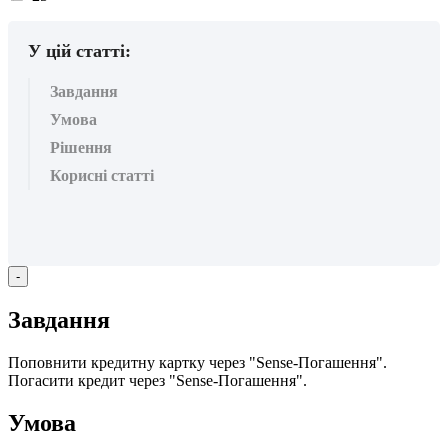
вподобайок:
У цій статті:
Завдання
Умова
Рішення
Корисні статті
-
З
а
в
д
а
н
н
я
П
о
п
о
в
н
и
т
и
к
р
е
д
и
т
н
у
к
а
р
т
к
у
ч
е
р
е
з
"
Sense
-
П
о
г
а
ш
е
н
н
я
"
.
П
о
г
а
с
и
т
и
к
р
е
д
и
т
ч
е
р
е
з
"
Sense
-
П
о
г
а
ш
е
н
н
я
"
.
У
м
о
в
а