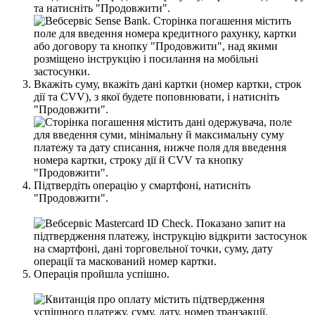
т
а
н
а
т
и
с
н
і
т
ь
"
П
р
о
д
о
в
ж
и
т
и
"
.
В
к
а
ж
і
т
ь
с
у
м
у
,
в
к
а
ж
і
т
ь
д
а
н
і
к
а
р
т
к
и
(
н
о
м
е
р
к
а
р
т
к
и
,
с
т
р
о
к
д
і
ї
т
а
CVV
)
,
з
я
к
о
ї
б
у
д
е
т
е
п
о
п
о
в
н
ю
в
а
т
и
,
і
н
а
т
и
с
н
і
т
ь
"
П
р
о
д
о
в
ж
и
т
и
"
.
П
і
д
т
в
е
р
д
і
т
ь
о
п
е
р
а
ц
і
ю
у
с
м
а
р
т
ф
о
н
і
,
н
а
т
и
с
н
і
т
ь
"
П
р
о
д
о
в
ж
и
т
и
"
.
О
п
е
р
а
ц
і
я
п
р
о
й
ш
л
а
у
с
п
і
ш
н
о
.