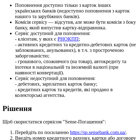
П
о
п
о
в
н
е
н
н
я
д
о
с
т
у
п
н
о
т
і
л
ь
к
и
з
к
а
р
т
о
к
і
н
ш
и
х
у
к
р
а
ї
н
с
ь
к
и
х
б
а
н
к
і
в
(
н
е
д
о
с
т
у
п
н
о
п
о
п
о
в
н
е
н
н
я
з
к
а
р
т
о
к
н
а
ш
о
г
о
т
а
з
а
р
у
б
і
ж
н
и
х
б
а
н
к
і
в
)
.
К
о
м
і
с
і
я
с
е
р
в
і
с
у
—
в
і
д
с
у
т
н
я
,
а
л
е
м
о
ж
е
б
у
т
и
к
о
м
і
с
і
я
з
б
о
к
у
б
а
н
к
у
,
я
к
и
й
в
и
п
у
с
т
и
в
к
а
р
т
к
у
-
в
і
д
п
р
а
в
н
и
к
а
.
С
е
р
в
і
с
д
о
с
т
у
п
н
и
й
д
л
я
п
о
п
о
в
н
е
н
н
я
:
-
к
л
і
є
н
т
а
м
,
у
я
к
и
х
є
Р
Н
О
К
П
П
;
-
а
к
т
и
в
н
и
х
к
р
е
д
и
т
н
и
х
т
а
к
р
е
д
и
т
н
о
-
д
е
б
е
т
о
в
и
х
к
а
р
т
о
к
(
н
е
з
а
б
л
о
к
о
в
а
н
и
х
,
а
н
у
л
ь
о
в
а
н
и
х
)
,
в
т
.
ч
.
з
п
р
о
с
т
р
о
ч
е
н
о
ю
з
а
б
о
р
г
о
в
а
н
і
с
т
ю
;
-
г
р
о
ш
о
в
о
г
о
,
с
п
о
ж
и
в
ч
о
г
о
(
н
а
т
о
в
а
р
)
,
а
в
т
о
к
р
е
д
и
т
у
т
а
і
п
о
т
е
к
и
в
н
а
ц
і
о
н
а
л
ь
н
і
й
т
а
і
н
о
з
е
м
н
і
й
в
а
л
ю
т
і
(
п
р
и
н
а
я
в
н
о
с
т
і
к
о
н
в
е
р
т
а
ц
і
ї
)
.
С
е
р
в
і
с
н
е
д
о
с
т
у
п
н
и
й
д
л
я
п
о
п
о
в
н
е
н
н
я
:
-
д
е
б
е
т
о
в
и
х
,
з
а
р
п
л
а
т
н
и
х
к
а
р
т
о
к
б
а
н
к
у
;
-
к
р
е
д
и
т
н
и
х
к
а
р
т
о
к
т
а
к
р
е
д
и
т
і
в
,
я
к
і
п
р
о
д
а
н
о
в
к
о
л
е
к
т
о
р
с
ь
к
і
а
г
е
н
т
с
т
в
а
.
Р
і
ш
е
н
н
я
Щ
о
б
с
к
о
р
и
с
т
а
т
и
с
я
с
е
р
в
і
с
о
м
"
Sense
-
П
о
г
а
ш
е
н
н
я
"
:
П
е
р
е
й
д
і
т
ь
п
о
п
о
с
и
л
а
н
н
ю
https
:
/
/
sp
.
sensebank
.
com
.
ua
/
.
В
в
е
д
і
т
ь
н
о
м
е
р
к
р
е
д
и
т
н
о
г
о
р
а
х
у
н
к
у
,
к
а
р
т
к
и
а
б
о
д
о
г
о
в
о
р
у