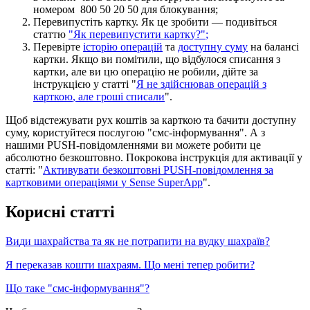
н
о
м
е
р
о
м
800
50
20
50
д
л
я
б
л
о
к
у
в
а
н
н
я
;
П
е
р
е
в
и
п
у
с
т
і
т
ь
к
а
р
т
к
у
.
Я
к
ц
е
з
р
о
б
и
т
и
—
п
о
д
и
в
і
т
ь
с
я
с
т
а
т
т
ю
"
Я
к
п
е
р
е
в
и
п
у
с
т
и
т
и
к
а
р
т
к
у
?
"
;
П
е
р
е
в
і
р
т
е
і
с
т
о
р
і
ю
о
п
е
р
а
ц
і
й
т
а
д
о
с
т
у
п
н
у
с
у
м
у
н
а
б
а
л
а
н
с
і
к
а
р
т
к
и
.
Я
к
щ
о
в
и
п
о
м
і
т
и
л
и
,
щ
о
в
і
д
б
у
л
о
с
я
с
п
и
с
а
н
н
я
з
к
а
р
т
к
и
,
а
л
е
в
и
ц
ю
о
п
е
р
а
ц
і
ю
н
е
р
о
б
и
л
и
,
д
і
й
т
е
з
а
і
н
с
т
р
у
к
ц
і
є
ю
у
с
т
а
т
т
і
"
Я
н
е
з
д
і
й
с
н
ю
в
а
в
о
п
е
р
а
ц
і
й
з
к
а
р
т
к
о
ю
,
а
л
е
г
р
о
ш
і
с
п
и
с
а
л
и
"
.
Щ
о
б
в
і
д
с
т
е
ж
у
в
а
т
и
р
у
х
к
о
ш
т
і
в
з
а
к
а
р
т
к
о
ю
т
а
б
а
ч
и
т
и
д
о
с
т
у
п
н
у
с
у
м
у
,
к
о
р
и
с
т
у
й
т
е
с
я
п
о
с
л
у
г
о
ю
"
с
м
с
-
і
н
ф
о
р
м
у
в
а
н
н
я
"
.
А
з
н
а
ш
и
м
и
PUSH
-
п
о
в
і
д
о
м
л
е
н
н
я
м
и
в
и
м
о
ж
е
т
е
р
о
б
и
т
и
ц
е
а
б
с
о
л
ю
т
н
о
б
е
з
к
о
ш
т
о
в
н
о
.
П
о
к
р
о
к
о
в
а
і
н
с
т
р
у
к
ц
і
я
д
л
я
а
к
т
и
в
а
ц
і
ї
у
с
т
а
т
т
і
:
"
А
к
т
и
в
у
в
а
т
и
б
е
з
к
о
ш
т
о
в
н
і
PUSH
-
п
о
в
і
д
о
м
л
е
н
н
я
з
а
к
а
р
т
к
о
в
и
м
и
о
п
е
р
а
ц
і
я
м
и
у
Sense
SuperApp
"
.
К
о
р
и
с
н
і
с
т
а
т
т
і
В
и
д
и
ш
а
х
р
а
й
с
т
в
а
т
а
я
к
н
е
п
о
т
р
а
п
и
т
и
н
а
в
у
д
к
у
ш
а
х
р
а
ї
в
?
Я
п
е
р
е
к
а
з
а
в
к
о
ш
т
и
ш
а
х
р
а
я
м
.
Щ
о
м
е
н
і
т
е
п
е
р
р
о
б
и
т
и
?
Щ
о
т
а
к
е
"
с
м
с
-
і
н
ф
о
р
м
у
в
а
н
н
я
"
?