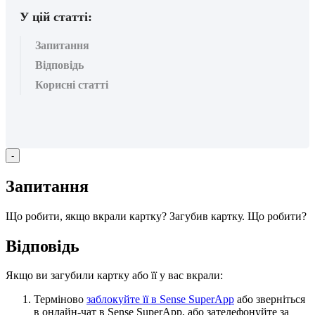
У цій статті:
Запитання
Відповідь
Корисні статті
-
З
а
п
и
т
а
н
н
я
Щ
о
р
о
б
и
т
и
,
я
к
щ
о
в
к
р
а
л
и
к
а
р
т
к
у
?
З
а
г
у
б
и
в
к
а
р
т
к
у
.
Щ
о
р
о
б
и
т
и
?
В
і
д
п
о
в
і
д
ь
Я
к
щ
о
в
и
з
а
г
у
б
и
л
и
к
а
р
т
к
у
а
б
о
ї
ї
у
в
а
с
в
к
р
а
л
и
:
Т
е
р
м
і
н
о
в
о
з
а
б
л
о
к
у
й
т
е
ї
ї
в
Sense
SuperApp
а
б
о
з
в
е
р
н
і
т
ь
с
я
в
о
н
л
а
й
н
-
ч
а
т
в
Sense
SuperApp
,
а
б
о
з
а
т
е
л
е
ф
о
н
у
й
т
е
з
а