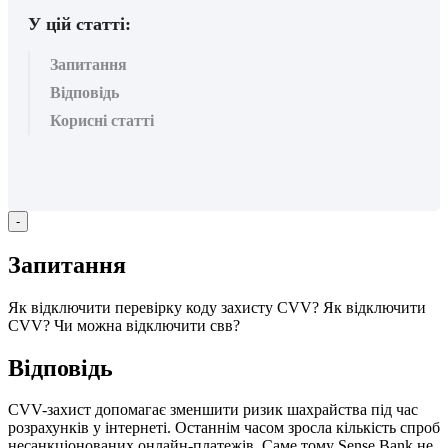
У цій статті:
Запитання
Відповідь
Корисні статті
-
З
а
п
и
т
а
н
н
я
Я
к
в
і
д
к
л
ю
ч
и
т
и
п
е
р
е
в
і
р
к
у
к
о
д
у
з
а
х
и
с
т
у
CVV
?
Я
к
в
і
д
к
л
ю
ч
и
т
и
CVV
?
Ч
и
м
о
ж
н
а
в
і
д
к
л
ю
ч
и
т
и
с
в
в
?
В
і
д
п
о
в
і
д
ь
CVV
-
з
а
х
и
с
т
д
о
п
о
м
а
г
а
є
з
м
е
н
ш
и
т
и
р
и
з
и
к
ш
а
х
р
а
й
с
т
в
а
п
і
д
ч
а
с
р
о
з
р
а
х
у
н
к
і
в
у
і
н
т
е
р
н
е
т
і
.
О
с
т
а
н
н
і
м
ч
а
с
о
м
з
р
о
с
л
а
к
і
л
ь
к
і
с
т
ь
с
п
р
о
б
н
е
с
а
н
к
ц
і
о
н
о
в
а
н
и
х
о
н
л
а
й
н
-
п
л
а
т
е
ж
і
в
.
С
а
м
е
т
о
м
у
Sense
Bank
н
е