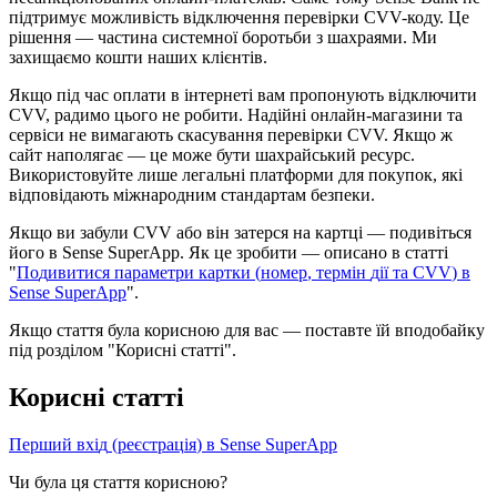
п
і
д
т
р
и
м
у
є
м
о
ж
л
и
в
і
с
т
ь
в
і
д
к
л
ю
ч
е
н
н
я
п
е
р
е
в
і
р
к
и
CVV
-
к
о
д
у
.
Ц
е
р
і
ш
е
н
н
я
—
ч
а
с
т
и
н
а
с
и
с
т
е
м
н
о
ї
б
о
р
о
т
ь
б
и
з
ш
а
х
р
а
я
м
и
.
М
и
з
а
х
и
щ
а
є
м
о
к
о
ш
т
и
н
а
ш
и
х
к
л
і
є
н
т
і
в
.
Я
к
щ
о
п
і
д
ч
а
с
о
п
л
а
т
и
в
і
н
т
е
р
н
е
т
і
в
а
м
п
р
о
п
о
н
у
ю
т
ь
в
і
д
к
л
ю
ч
и
т
и
CVV
,
р
а
д
и
м
о
ц
ь
о
г
о
н
е
р
о
б
и
т
и
.
Н
а
д
і
й
н
і
о
н
л
а
й
н
-
м
а
г
а
з
и
н
и
т
а
с
е
р
в
і
с
и
н
е
в
и
м
а
г
а
ю
т
ь
с
к
а
с
у
в
а
н
н
я
п
е
р
е
в
і
р
к
и
CVV
.
Я
к
щ
о
ж
с
а
й
т
н
а
п
о
л
я
г
а
є
—
ц
е
м
о
ж
е
б
у
т
и
ш
а
х
р
а
й
с
ь
к
и
й
р
е
с
у
р
с
.
В
и
к
о
р
и
с
т
о
в
у
й
т
е
л
и
ш
е
л
е
г
а
л
ь
н
і
п
л
а
т
ф
о
р
м
и
д
л
я
п
о
к
у
п
о
к
,
я
к
і
в
і
д
п
о
в
і
д
а
ю
т
ь
м
і
ж
н
а
р
о
д
н
и
м
с
т
а
н
д
а
р
т
а
м
б
е
з
п
е
к
и
.
Я
к
щ
о
в
и
з
а
б
у
л
и
CVV
а
б
о
в
і
н
з
а
т
е
р
с
я
н
а
к
а
р
т
ц
і
—
п
о
д
и
в
і
т
ь
с
я
й
о
г
о
в
Sense
SuperApp
.
Я
к
ц
е
з
р
о
б
и
т
и
—
о
п
и
с
а
н
о
в
с
т
а
т
т
і
"
П
о
д
и
в
и
т
и
с
я
п
а
р
а
м
е
т
р
и
к
а
р
т
к
и
(
н
о
м
е
р
,
т
е
р
м
і
н
д
і
ї
т
а
CVV
)
в
Sense
SuperApp
"
.
Я
к
щ
о
с
т
а
т
т
я
б
у
л
а
к
о
р
и
с
н
о
ю
д
л
я
в
а
с
—
п
о
с
т
а
в
т
е
ї
й
в
п
о
д
о
б
а
й
к
у
п
і
д
р
о
з
д
і
л
о
м
"
К
о
р
и
с
н
і
с
т
а
т
т
і
"
.
К
о
р
и
с
н
і
с
т
а
т
т
і
П
е
р
ш
и
й
в
х
і
д
(
р
е
є
с
т
р
а
ц
і
я
)
в
Sense
SuperApp
Чи була ця стаття корисною?