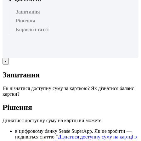
Запитання
Рішення
Корисні статті
-
З
а
п
и
т
а
н
н
я
Я
к
д
і
з
н
а
т
и
с
я
д
о
с
т
у
п
н
у
с
у
м
у
з
а
к
а
р
т
к
о
ю
?
Я
к
д
і
з
н
а
т
и
с
я
б
а
л
а
н
с
к
а
р
т
к
и
?
Р
і
ш
е
н
н
я
Д
і
з
н
а
т
и
с
я
д
о
с
т
у
п
н
у
с
у
м
у
н
а
к
а
р
т
ц
і
в
и
м
о
ж
е
т
е
:
в
ц
и
ф
р
о
в
о
м
у
б
а
н
к
у
Sense
SuperApp
.
Я
к
ц
е
з
р
о
б
и
т
и
—
п
о
д
и
в
і
т
ь
с
я
с
т
а
т
т
ю
"
Д
і
з
н
а
т
и
с
я
д
о
с
т
у
п
н
у
с
у
м
у
н
а
к
а
р
т
ц
і
в