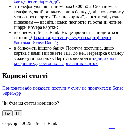
б
а
н
к
у
Sense
SuperApp
"
;
з
а
т
е
л
е
ф
о
н
у
в
а
в
ш
и
з
а
н
о
м
е
р
о
м
0800
50
20
50
з
н
о
м
е
р
а
т
е
л
е
ф
о
н
у
,
я
к
и
й
в
и
в
к
а
з
у
в
а
л
и
в
б
а
н
к
у
,
д
а
л
і
в
г
о
л
о
с
о
в
о
м
у
м
е
н
ю
п
р
о
г
о
в
о
р
і
т
ь
:
"
Б
а
л
а
н
с
к
а
р
т
к
и
"
,
а
п
о
т
і
м
с
л
і
д
у
ю
ч
и
п
і
д
к
а
з
к
а
м
—
в
в
е
д
і
т
ь
н
о
м
е
р
п
а
с
п
о
р
т
а
т
а
о
с
т
а
н
н
і
ч
о
т
и
р
и
ц
и
ф
р
и
н
о
м
е
р
а
к
а
р
т
к
и
;
в
б
а
н
к
о
м
а
т
і
Sense
Bank
.
Я
к
ц
е
з
р
о
б
и
т
и
—
п
о
д
и
в
і
т
ь
с
я
с
т
а
т
т
ю
"
Д
і
з
н
а
т
и
с
я
д
о
с
т
у
п
н
у
с
у
м
у
н
а
к
а
р
т
ц
і
ч
е
р
е
з
б
а
н
к
о
м
а
т
Sense
Bank
"
;
в
б
а
н
к
о
м
а
т
і
і
н
ш
о
г
о
б
а
н
к
у
.
П
о
с
л
у
г
а
д
о
с
т
у
п
н
а
,
я
к
щ
о
к
а
р
т
к
а
з
в
а
м
и
і
в
и
з
н
а
є
т
е
П
І
Н
д
о
н
е
ї
.
П
е
р
е
в
і
р
к
а
б
а
л
а
н
с
у
м
о
ж
е
б
у
т
и
п
л
а
т
н
о
ю
.
В
а
р
т
і
с
т
ь
в
к
а
з
а
н
а
в
т
а
р
и
ф
а
х
д
л
я
к
р
е
д
и
т
н
и
х
,
д
е
б
е
т
о
в
и
х
і
з
а
р
п
л
а
т
н
и
х
к
а
р
т
о
к
.
К
о
р
и
с
н
і
с
т
а
т
т
і
П
р
и
х
о
в
а
т
и
а
б
о
п
о
к
а
з
а
т
и
д
о
с
т
у
п
н
у
с
у
м
у
н
а
п
р
о
д
у
к
т
а
х
в
Sense
SuperApp
Чи була ця стаття корисною?
Так
Ні
Copyright 2026 – Sense Bank.