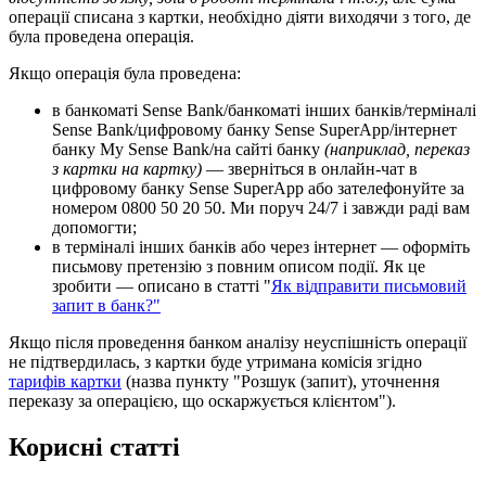
о
п
е
р
а
ц
і
ї
с
п
и
с
а
н
а
з
к
а
р
т
к
и
,
н
е
о
б
х
і
д
н
о
д
і
я
т
и
в
и
х
о
д
я
ч
и
з
т
о
г
о
,
д
е
б
у
л
а
п
р
о
в
е
д
е
н
а
о
п
е
р
а
ц
і
я
.
Я
к
щ
о
о
п
е
р
а
ц
і
я
б
у
л
а
п
р
о
в
е
д
е
н
а
:
в
б
а
н
к
о
м
а
т
і
Sense
Bank
/
б
а
н
к
о
м
а
т
і
і
н
ш
и
х
б
а
н
к
і
в
/
т
е
р
м
і
н
а
л
і
Sense
Bank
/
ц
и
ф
р
о
в
о
м
у
б
а
н
к
у
Sense
SuperApp
/
і
н
т
е
р
н
е
т
б
а
н
к
у
My
Sense
Bank
/
н
а
с
а
й
т
і
б
а
н
к
у
(
н
а
п
р
и
к
л
а
д
,
п
е
р
е
к
а
з
з
к
а
р
т
к
и
н
а
к
а
р
т
к
у
)
—
з
в
е
р
н
і
т
ь
с
я
в
о
н
л
а
й
н
-
ч
а
т
в
ц
и
ф
р
о
в
о
м
у
б
а
н
к
у
Sense
SuperApp
а
б
о
з
а
т
е
л
е
ф
о
н
у
й
т
е
з
а
н
о
м
е
р
о
м
0800
50
20
50
.
М
и
п
о
р
у
ч
24
/
7
і
з
а
в
ж
д
и
р
а
д
і
в
а
м
д
о
п
о
м
о
г
т
и
;
в
т
е
р
м
і
н
а
л
і
і
н
ш
и
х
б
а
н
к
і
в
а
б
о
ч
е
р
е
з
і
н
т
е
р
н
е
т
—
о
ф
о
р
м
і
т
ь
п
и
с
ь
м
о
в
у
п
р
е
т
е
н
з
і
ю
з
п
о
в
н
и
м
о
п
и
с
о
м
п
о
д
і
ї
.
Я
к
ц
е
з
р
о
б
и
т
и
—
о
п
и
с
а
н
о
в
с
т
а
т
т
і
"
Я
к
в
і
д
п
р
а
в
и
т
и
п
и
с
ь
м
о
в
и
й
з
а
п
и
т
в
б
а
н
к
?
"
Я
к
щ
о
п
і
с
л
я
п
р
о
в
е
д
е
н
н
я
б
а
н
к
о
м
а
н
а
л
і
з
у
н
е
у
с
п
і
ш
н
і
с
т
ь
о
п
е
р
а
ц
і
ї
н
е
п
і
д
т
в
е
р
д
и
л
а
с
ь
,
з
к
а
р
т
к
и
б
у
д
е
у
т
р
и
м
а
н
а
к
о
м
і
с
і
я
з
г
і
д
н
о
т
а
р
и
ф
і
в
к
а
р
т
к
и
(
н
а
з
в
а
п
у
н
к
т
у
"
Р
о
з
ш
у
к
(
з
а
п
и
т
)
,
у
т
о
ч
н
е
н
н
я
п
е
р
е
к
а
з
у
з
а
о
п
е
р
а
ц
і
є
ю
,
щ
о
о
с
к
а
р
ж
у
є
т
ь
с
я
к
л
і
є
н
т
о
м
"
)
.
К
о
р
и
с
н
і
с
т
а
т
т
і