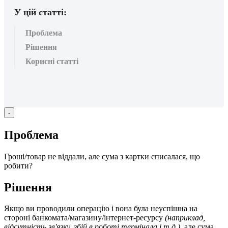
У цій статті:
Проблема
Рішення
Корисні статті
-
П
р
о
б
л
е
м
а
Г
р
о
ш
і
/
т
о
в
а
р
н
е
в
і
д
д
а
л
и
,
а
л
е
с
у
м
а
з
к
а
р
т
к
и
с
п
и
с
а
л
а
с
я
,
щ
о
р
о
б
и
т
и
?
Р
і
ш
е
н
н
я
Я
к
щ
о
в
и
п
р
о
в
о
д
и
л
и
о
п
е
р
а
ц
і
ю
і
в
о
н
а
б
у
л
а
н
е
у
с
п
і
ш
н
а
н
а
с
т
о
р
о
н
і
б
а
н
к
о
м
а
т
а
/
м
а
г
а
з
и
н
у
/
і
н
т
е
р
н
е
т
-
р
е
с
у
р
с
у
(
н
а
п
р
и
к
л
а
д
,
в
і
д
с
у
т
н
і
с
т
ь
з
в
'
я
з
к
у
,
з
б
і
й
в
р
о
б
о
т
і
т
е
р
м
і
н
а
л
а
і
т
.
д
.
)
,
а
л
е
с
у
м
а